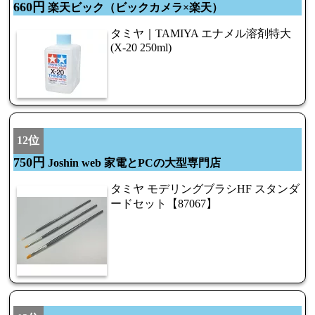
660円
楽天ビック（ビックカメラ×楽天）
タミヤ｜TAMIYA エナメル溶剤特大
(X-20 250ml)
12位
750円
Joshin web 家電とPCの大型専門店
タミヤ モデリングブラシHF スタンダ
ードセット【87067】