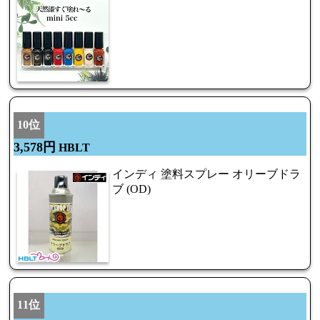
10位
3,578円
HBLT
インディ 塗料スプレー オリーブドラ
ブ (OD)
11位