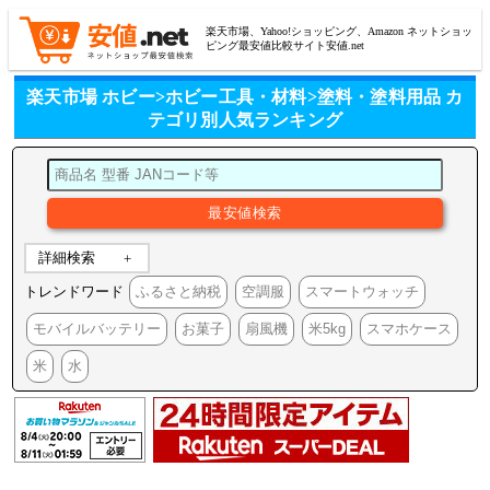
楽天市場、Yahoo!ショッピング、Amazon ネットショッ
ピング最安値比較サイト安値.net
楽天市場 ホビー>ホビー工具・材料>塗料・塗料用品 カ
テゴリ別人気ランキング
詳細検索
トレンドワード
ふるさと納税
空調服
スマートウォッチ
モバイルバッテリー
お菓子
扇風機
米5kg
スマホケース
米
水