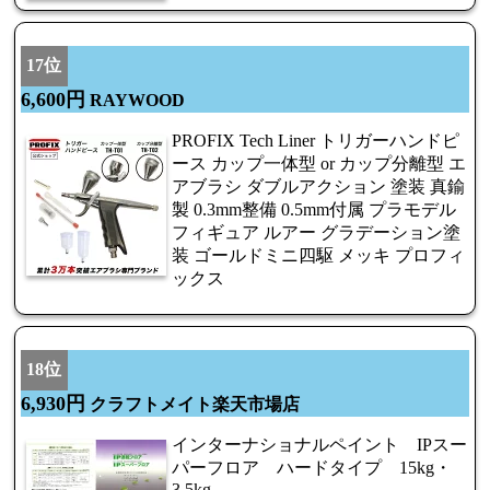
17位
6,600円
RAYWOOD
PROFIX Tech Liner トリガーハンドピ
ース カップ一体型 or カップ分離型 エ
アブラシ ダブルアクション 塗装 真鍮
製 0.3mm整備 0.5mm付属 プラモデル
フィギュア ルアー グラデーション塗
装 ゴールドミニ四駆 メッキ プロフィ
ックス
18位
6,930円
クラフトメイト楽天市場店
インターナショナルペイント IPスー
パーフロア ハードタイプ 15kg・
3.5kg