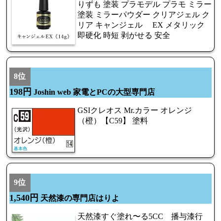
りずも 塗装 プラモデル プラモ ミラー
塗装 ミラーパウダー クリアジェル ク
リア キャンジェル EX メタリック
即硬化 時短 剥がせる 安全
8位
198円
Joshin web 家電とPCの大型専門店
GSIクレオス Mr.カラー オレンジ
（橙）【C59】 塗料
9位
1,540円
天然漆の専門店はりよ
天然漆すぐ塗れ〜る5CC 播与漆行