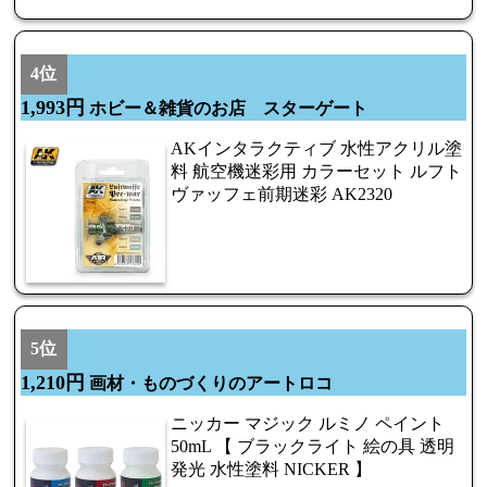
4位
1,993円
ホビー＆雑貨のお店 スターゲート
AKインタラクティブ 水性アクリル塗
料 航空機迷彩用 カラーセット ルフト
ヴァッフェ前期迷彩 AK2320
5位
1,210円
画材・ものづくりのアートロコ
ニッカー マジック ルミノ ペイント
50mL 【 ブラックライト 絵の具 透明
発光 水性塗料 NICKER 】