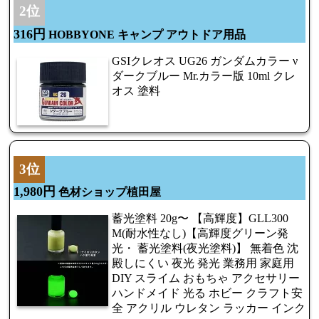
2位
316円
HOBBYONE キャンプ アウトドア用品
GSIクレオス UG26 ガンダムカラー ν
ダークブルー Mr.カラー版 10ml クレ
オス 塗料
3位
1,980円
色材ショップ植田屋
蓄光塗料 20g〜 【高輝度】GLL300
M(耐水性なし)【高輝度グリーン発
光・ 蓄光塗料(夜光塗料)】 無着色 沈
殿しにくい 夜光 発光 業務用 家庭用
DIY スライム おもちゃ アクセサリー
ハンドメイド 光る ホビー クラフト安
全 アクリル ウレタン ラッカー インク