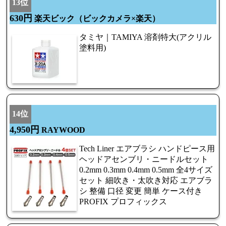
13位
630円
楽天ビック（ビックカメラ×楽天）
タミヤ｜TAMIYA 溶剤特大(アクリル
塗料用)
14位
4,950円
RAYWOOD
Tech Liner エアブラシ ハンドピース用
ヘッドアセンブリ・ニードルセット
0.2mm 0.3mm 0.4mm 0.5mm 全4サイズ
セット 細吹き・太吹き対応 エアブラ
シ 整備 口径 変更 簡単 ケース付き
PROFIX プロフィックス