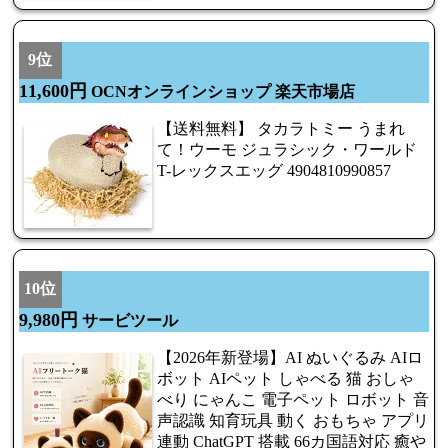
9位
11,600円
OCNオンラインショップ 楽天市場店
【送料無料】 タカラトミー うまれ
て！ウーモ ジュラシック・ワールド
T-レックスエッグ 4904810990857
10位
9,980円
サービツール
【2026年新登場】AI ぬいぐるみ AIロ
ボット AIペット しゃべる 猫 おしゃ
べり にゃんこ 電子ペット ロボット 音
声認識 知育玩具 動く おもちゃ アプリ
連動 ChatGPT 搭載 66カ国語対応 癒や