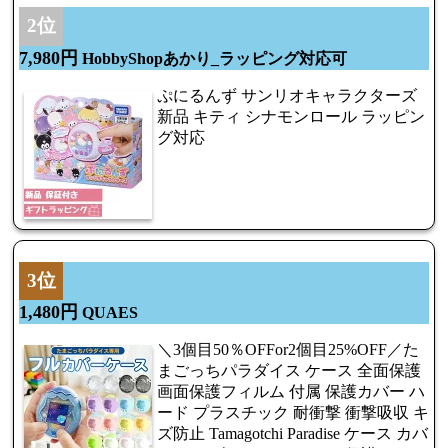
2位
7,980円
HobbyShopあかり_ラッピング対応可
ぷにるんず サンリオキャラクターズ
新品 キティ シナモンロール ラッピン
グ対応
3位
1,480円
QUAES
＼3個目50％OFFor2個目25%OFF／た
まごっちパラダイス ケース 全面保護
画面保護フィルム 付属 保護カバー ハ
ード プラスチック 耐衝撃 衝撃吸収 キ
ズ防止 Tamagotchi Paradise ケース カバ