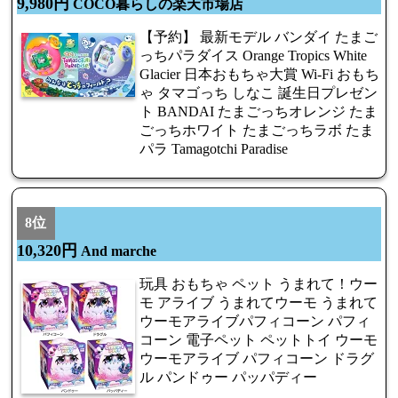
9,980円
COCO暮らしの楽天市場店
【予約】 最新モデル バンダイ たまご
っちパラダイス Orange Tropics White
Glacier 日本おもちゃ大賞 Wi-Fi おもち
ゃ タマゴっち しなこ 誕生日プレゼン
ト BANDAI たまごっちオレンジ たま
ごっちホワイト たまごっちラボ たま
パラ Tamagotchi Paradise
8位
10,320円
And marche
玩具 おもちゃ ペット うまれて！ウー
モ アライブ うまれてウーモ うまれて
ウーモアライブパフィコーン パフィ
コーン 電子ペット ペットトイ ウーモ
ウーモアライブ パフィコーン ドラグ
ル パンドゥー パッパディー