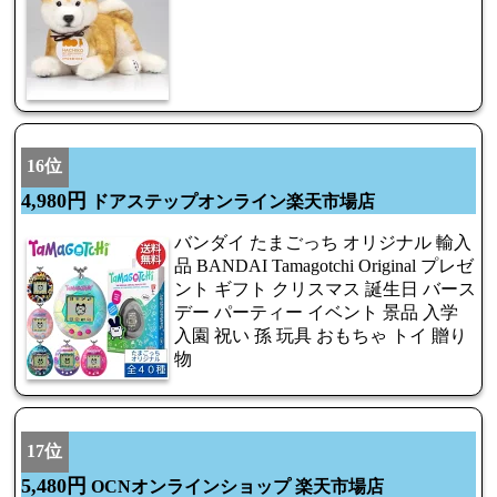
16位
4,980円
ドアステップオンライン楽天市場店
バンダイ たまごっち オリジナル 輸入
品 BANDAI Tamagotchi Original プレゼ
ント ギフト クリスマス 誕生日 バース
デー パーティー イベント 景品 入学
入園 祝い 孫 玩具 おもちゃ トイ 贈り
物
17位
5,480円
OCNオンラインショップ 楽天市場店