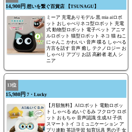
14,900円
想いを繋ぐ百貨店 【TSUNAGU】
ミーア 充電ありモデル 黒 mia aiロボ
ット おしゃべりネコ型ロボット 充電
式 動物型ロボット 電子ペット アニマ
ルロボット 猫型ロボット ネコ 猫 ねこ
にゃんこ かわいい 音声 喋る しゃべる
方言を話す 音声 癒し テクノロジー お
しゃべり アプリ お話 高齢者 老人 シ
ニア
13位
15,980円
7・Lucky
【月額無料】AIロボット 電動ロボッ
ト しゃべる ぬいぐるみ フクロウ ロボ
ット おもちゃ 音声認識 生成AI 子供
スマートトイ コミュニケーション ア
プリ連動 英語学習 知育玩具 男の子 女