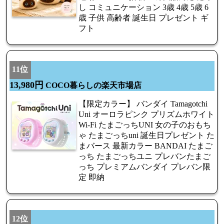
し コミュニケーション 3歳 4歳 5歳 6
歳 子供 高齢者 誕生日 プレゼント ギ
フト
11位
13,980円
COCO暮らしの楽天市場店
【限定カラー】 バンダイ Tamagotchi
Uni オーロラピンク プリズムホワイト
Wi-Fi たまごっちUNI 女の子のおもち
ゃ たまごっちuni 誕生日プレゼント た
まバース 最新カラー BANDAI たまご
っち たまごっちユニ プレバンたまご
っち プレミアムバンダイ プレバン限
定 即納
12位