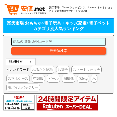
楽天市場、Yahoo!ショッピング、Amazon ネットショッ
ピング最安値比較サイト安値.net
楽天市場 おもちゃ>電子玩具・キッズ家電>電子ペット
カテゴリ別人気ランキング
詳細検索
トレンドワード
ふるさと納税
お菓子
スマートウォッチ
スマホケース
空調服
ビール
扇風機
米5kg
米
モバイルバッテリー