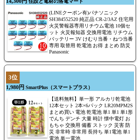
14,300円
住設と電材の洛電マート
(LINEクーポン有)パナソニック
SH384552520 純正品 CR-2/3AZ 住宅用
火災警報器専用リチウム電池 10個セ
ット 火災報知器 交換用電池 リチウム
バッテリー 3V けむり当番・ねつ当番
専用 取替用 乾電池 お得 まとめ 防災
Panasonic
3位
1,980円
SmartPlus（スマートプラス）
【送料無料】単一形 アルカリ乾電池
12本セット 2本×6パック LR20MPM2S
まとめ買い 電池 乾電池 単1 単1 単1形
でんち デンチ 大量 時計 懐中電灯 お
もちゃ 交換用 備蓄 ストック 災害 防
災 非常時 非常用 長持ち 単1電池 単1
電池 単一電池