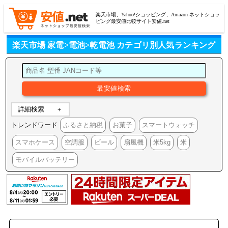
楽天市場、Yahoo!ショッピング、Amazon ネットショッ
ピング最安値比較サイト安値.net
楽天市場 家電>電池>乾電池 カテゴリ別人気ランキング
詳細検索
トレンドワード
ふるさと納税
お菓子
スマートウォッチ
スマホケース
空調服
ビール
扇風機
米5kg
米
モバイルバッテリー