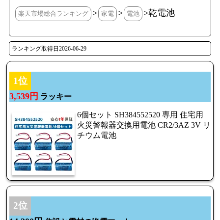
>
>
>乾電池
楽天市場総合ランキング
家電
電池
ランキング取得日2026-06-29
1位
3,539円
ラッキー
6個セット SH384552520 専用 住宅用
火災警報器交換用電池 CR2/3AZ 3V リ
チウム電池
2位