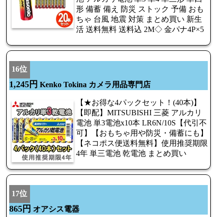
形 備蓄 備え 防災 ストック 予備 おも
ちゃ 台風 地震 対策 まとめ買い 新生
活 送料無料 送料込 2M◇ 金パナ4P×5
16位
1,245円
Kenko Tokina カメラ用品専門店
【★お得な4パックセット！(40本)】
【即配】MITSUBISHI 三菱 アルカリ
電池 単3電池x10本 LR6N/10S【代引不
可】【おもちゃ用や防災・備蓄にも】
【ネコポス便送料無料】使用推奨期限
4年 単三電池 乾電池 まとめ買い
17位
865円
オアシス電器