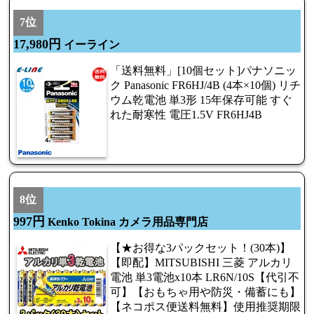
7位
17,980円
イーライン
「送料無料」[10個セット]パナソニッ
ク Panasonic FR6HJ/4B (4本×10個) リチ
ウム乾電池 単3形 15年保存可能 すぐ
れた耐寒性 電圧1.5V FR6HJ4B
8位
997円
Kenko Tokina カメラ用品専門店
【★お得な3パックセット！(30本)】
【即配】MITSUBISHI 三菱 アルカリ
電池 単3電池x10本 LR6N/10S【代引不
可】【おもちゃ用や防災・備蓄にも】
【ネコポス便送料無料】使用推奨期限