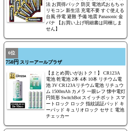
法 お買得パック 防災 電池式おもちゃ
リモコン 新生活 充電不要 すぐ使える
台風 停電 避難 予備 地震 Panasonic 金
パナ 【お買い上げ明細書は同梱しま
せん】
6位
750円
スリーアールプラザ
【まとめ買いがおトク！】 CR123A
電池 乾電池 2本 4本 10本 リチウム電
池 3V CR123Aリチウム電池 リチュウ
ム 1500mAh カメラ 一眼レフ 懐中電灯
円筒形 SwitchBot スイッチボット スマ
ートロック ロック 指紋認証パッド キ
ーパッド キュリオロック セサミ 電池
チェッカー