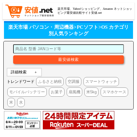
楽天市場、Yahoo!ショッピング、Amazon ネットショッ
ピング最安値比較サイト安値.net
楽天市場 パソコン・周辺機器>PCソフト>OS カテゴリ
別人気ランキング
詳細検索
トレンドワード
ふるさと納税
空調服
スマートウォッチ
モバイルバッテリー
お菓子
扇風機
米5kg
スマホケース
米
水