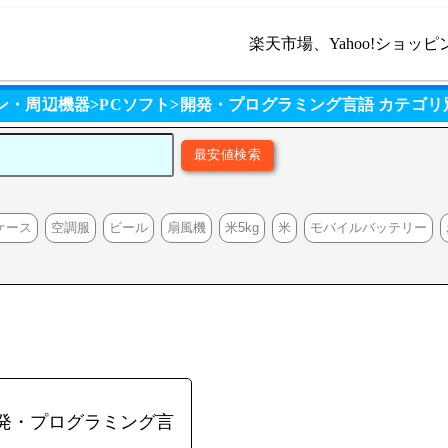
楽天市場、Yahoo!ショッピ
ン・周辺機器>PCソフト>開発・プログラミング言語 カテゴ
ケース
空調服
ビール
扇風機
米5kg
米
モバイルバッテリー
開発・プログラミング言