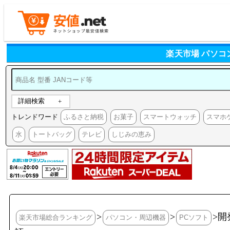
楽天市場 パソコ
詳細検索
トレンドワード
ふるさと納税
お菓子
スマートウォッチ
スマホ
水
トートバッグ
テレビ
しじみの恵み
>
>
>
楽天市場総合ランキング
パソコン・周辺機器
PCソフト