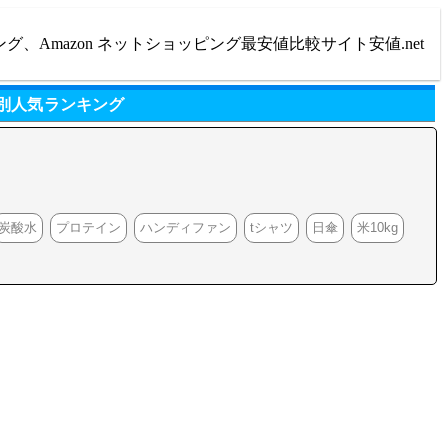
ング、Amazon ネットショッピング最安値比較サイト安値.net
リ別人気ランキング
炭酸水
プロテイン
ハンディファン
tシャツ
日傘
米10kg