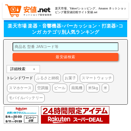
楽天市場、Yahoo!ショッピング、Amazon ネットショッ
ピング最安値比較サイト安値.net
楽天市場 楽器・音響機器>パーカッション・打楽器>コ
ンガ カテゴリ別人気ランキング
詳細検索
トレンドワード
ふるさと納税
お菓子
スマートウォッチ
スマホケース
空調服
ビール
扇風機
米5kg
米
モバイルバッテリー