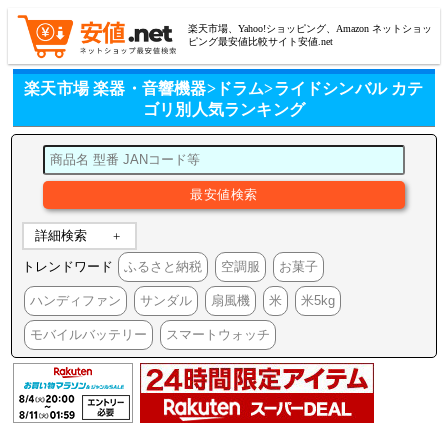
楽天市場、Yahoo!ショッピング、Amazon ネットショッ
ピング最安値比較サイト安値.net
楽天市場 楽器・音響機器>ドラム>ライドシンバル カテ
ゴリ別人気ランキング
詳細検索
トレンドワード
ふるさと納税
空調服
お菓子
ハンディファン
サンダル
扇風機
米
米5kg
モバイルバッテリー
スマートウォッチ