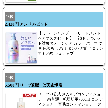
18位
2,420円
アンド ハビット
【 Qurap シャンプー トリートメント/
ヘアマスクセット 】一部ゆうパケッ
ト対象ダメージケア カラー パーマ ツ
ヤ 色落ち うねり タンパク質 ビタミン
アミノ酸 キュラップ
19位
5,500円
リーブ直販 楽天市場店
リーブ21公式 スカルプコンディショ
ナー W(普通・乾燥肌用) 300ml コンデ
ィショナー 育毛コンディショナー ス