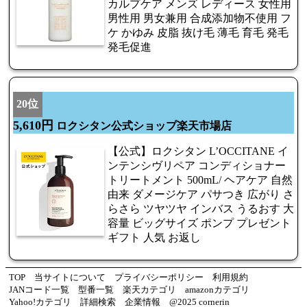
カルプケア メンズ レディース 女性用
男性用 男女兼用 合成添加物不使用 フ
ケ かゆみ 皮脂 抜け毛 薄毛 育毛 発毛
発毛促進
20位
5,610円
ロクシタン公式ショップ楽天市場店
【公式】ロクシタン L’OCCITANE イ
ンテンシヴリペア コンディショナー
トリートメント 500mL/ ヘアケア 自然
由来 ダメージケア パサつき 広がり さ
らさら ツヤツヤ インバス うるおす 大
容量 ビッグサイズ ポンプ プレゼント
ギフト 人気 お返し
TOP
当サイトについて
プライバシーポリシー
利用規約
JANコード一覧
型番一覧
楽天カテゴリ
amazonカテゴリ
Yahoo!カテゴリ
詳細検索
企業情報
@2025 cornerin