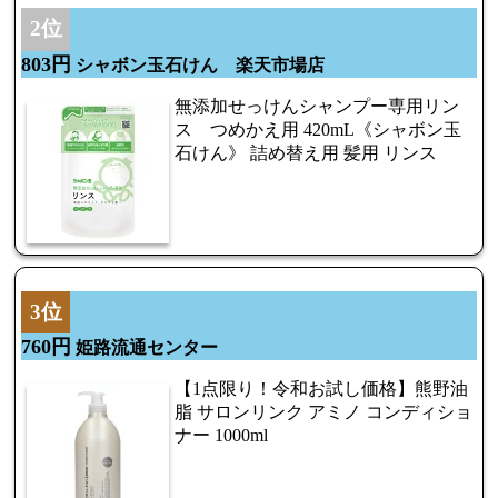
2位
803円
シャボン玉石けん 楽天市場店
無添加せっけんシャンプー専用リン
ス つめかえ用 420mL《シャボン玉
石けん》 詰め替え用 髪用 リンス
3位
760円
姫路流通センター
【1点限り！令和お試し価格】熊野油
脂 サロンリンク アミノ コンディショ
ナー 1000ml