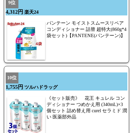
9位
4,312円
楽天24
パンテーン モイストスムースリペア
コンディショナー 詰替 超特大(860g*4
袋セット)【PANTENE(パンテーン)】
10位
1,755円
ツルハドラッグ
《セット販売》 花王 キュレル コン
ディショナー つめかえ用 (340mL)×3
個セット 詰め替え用 curel セラミド 潤
い 医薬部外品