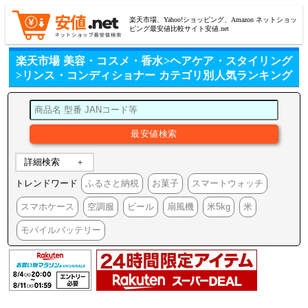
楽天市場、Yahoo!ショッピング、Amazon ネットショッ
ピング最安値比較サイト安値.net
楽天市場 美容・コスメ・香水>ヘアケア・スタイリング
>リンス・コンディショナー カテゴリ別人気ランキング
詳細検索
トレンドワード
ふるさと納税
お菓子
スマートウォッチ
スマホケース
空調服
ビール
扇風機
米5kg
米
モバイルバッテリー