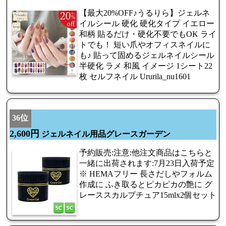
【最大20%OFF♪うるりら】ジェルネ
イルシール 硬化 硬化タイプ イエロー
和柄 貼るだけ・硬化不要でもOK ライ
トでも！ 短い爪やオフィスネイルに
も♪ 貼って固めるジェルネイルシール
半硬化 ラメ 和風 イメージ 1シート22
枚 セルフネイル Ururila_nu1601
36位
2,600円
ジェルネイル用品グレースガーデン
予約販売:注意:他注文商品はこちらと
一緒に出荷されます:7月23日入荷予定
※ HEMAフリー 長さだしやフォルム
作成に ふき取るとピカピカの艶に グ
レーススカルプチュア15mlx2個セット