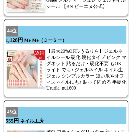
Gelee メルティージュレ ジェルネイル
シール 【BN ビーエヌ公式】
44位
1,128円
Me-Me（ミーミー）
【最大20%OFF♪うるりら】ジェルネ
イルシール 硬化 硬化タイプ ピンク マ
グネット 貼るだけ・硬化不要 もOK
ライト でも♪ ジェルネイル ネイル生
ジェル シンプルカラー 短い爪やオフ
ィスネイルにも♪ 貼って固める 半硬化
Ururila_nu1600
45位
555円
ネイル工房
純白 フラッシュグリッター 新しい エ