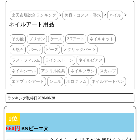
>
>
>
楽天市場総合ランキング
美容・コスメ・香水
ネイル
ネイルアート用品
その他
ブリオン
ケース
3Dアート
ネイルキット
天然石
パール
ビーズ
メタリックパーツ
ラメ・フィルム
ラインストーン
ネイルピアス
ネイルシール
アクリル絵具
ネイルブラシ
スカルプ
エアブラシアート
シェル
ホログラム
ネイルアートペン
ランキング取得日2026-06-28
1位
660円
BNビーエヌ