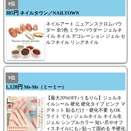
8位
385円
ネイルタウン／NAILTOWN
ネイルアート ニュアンスクロムパウ
ダー 全5色 ミラーパウダー ジェルネ
イル ネイル デコレーション ジェル セ
ルフネイル リングネイル
9位
1,128円
Me-Me（ミーミー）
【最大20%OFF♪うるりら】ジェルネ
イルシール 硬化 硬化タイプ ピンク マ
グネット 貼るだけ・硬化不要 もOK
ライト でも♪ ジェルネイル ネイル生
ジェル シンプルカラー 短い爪やオフ
ィスネイルにも♪ 貼って固める 半硬化