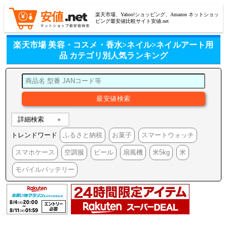
楽天市場、Yahoo!ショッピング、Amazon ネットショッ
ピング最安値比較サイト安値.net
楽天市場 美容・コスメ・香水>ネイル>ネイルアート用
品 カテゴリ別人気ランキング
詳細検索
トレンドワード
ふるさと納税
お菓子
スマートウォッチ
スマホケース
空調服
ビール
扇風機
米5kg
米
モバイルバッテリー