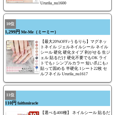
Ururila_nu1600
10位
1,299円
Me-Me（ミーミー）
【最大20%OFF♪うるりら】マグネッ
トネイル ジェルネイルシール ネイル
シール 硬化 硬化タイプ 剥がせる 生ジ
ェル 貼るだけ 硬化不要でもOK ライ
トでも♪ シンプルカラー 短い爪にも♪
貼って固める 半硬化 1シート22枚 セ
ルフネイル Ururila_nu1617
11位
110円
faithmiracle
【選べる400種】 ネイルシール 貼るだ