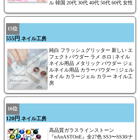
ル 韓国 20代 30代 40代 50代 60代 女性
15位
555円
ネイル工房
純白 フラッシュグリッター 新しい エ
フェクトパウダー ラメ ホロ | ネイル
ネイル用品 メタリック パウダー ジェ
ルネイル用品 カラーパウダー | ジェル
ネイル カラージェル カラー ネイル工
房
16位
120円
ネイル工房
高品質ガラスラインストーン
『nAnASTOnE』全27色 SS3〜SS30/ナ