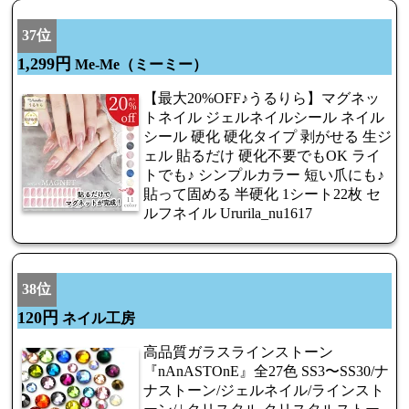
37位
1,299円
Me-Me（ミーミー）
【最大20%OFF♪うるりら】マグネッ
トネイル ジェルネイルシール ネイル
シール 硬化 硬化タイプ 剥がせる 生ジ
ェル 貼るだけ 硬化不要でもOK ライ
トでも♪ シンプルカラー 短い爪にも♪
貼って固める 半硬化 1シート22枚 セ
ルフネイル Ururila_nu1617
38位
120円
ネイル工房
高品質ガラスラインストーン
『nAnASTOnE』全27色 SS3〜SS30/ナ
ナストーン/ジェルネイル/ラインスト