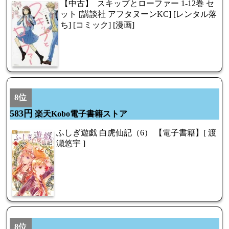
【中古】 スキップとローファー 1-12巻 セ
ット [講談社 アフタヌーンKC] [レンタル落
ち] [コミック] [漫画]
8位
583円
楽天Kobo電子書籍ストア
ふしぎ遊戯 白虎仙記（6） 【電子書籍】[ 渡
瀬悠宇 ]
8位