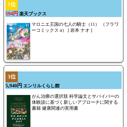
1位
594円
楽天ブックス
マロニエ王国の七人の騎士（11） （フラワ
ーコミックス α） [ 岩本 ナオ ]
3位
5,940円
エンリルくらし館
がん治療の選択肢 科学論文とサバイバーの
体験談に基づく新しいアプローチに関する
書籍 健康関連の実用書