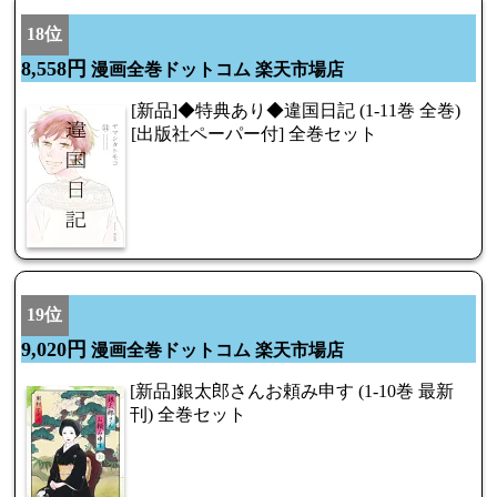
18位
8,558円
漫画全巻ドットコム 楽天市場店
[新品]◆特典あり◆違国日記 (1-11巻 全巻)
[出版社ペーパー付] 全巻セット
19位
9,020円
漫画全巻ドットコム 楽天市場店
[新品]銀太郎さんお頼み申す (1-10巻 最新
刊) 全巻セット