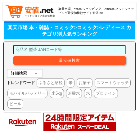
楽天市場、Yahoo!ショッピング、Amazon ネットショッ
ピング最安値比較サイト安値.net
楽天市場 本・雑誌・コミック>コミック>レディース カ
テゴリ別人気ランキング
詳細検索
トレンドワード
ふるさと納税
米
お菓子
スマートウォッチ
モバイルバッテリー
米5kg
炭酸水
水
プロテイン
ビール