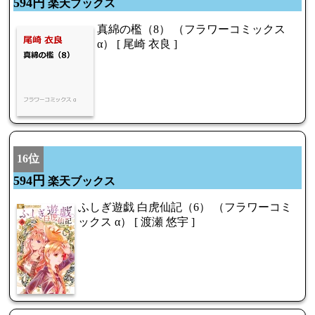
594円
楽天ブックス
真綿の檻（8） （フラワーコミックス
α） [ 尾崎 衣良 ]
16位
594円
楽天ブックス
ふしぎ遊戯 白虎仙記（6） （フラワーコミ
ックス α） [ 渡瀬 悠宇 ]