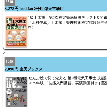
11位
3,278円
bookfan 2号店 楽天市場店
1級土木施工第2次検定徹底解説テキスト&問題集 
／水村俊幸／土木施工管理技術検定試験研究会【
料】
12位
2,090円
楽天ブックス
ぜんぶ絵で見て覚える 第2種電気工事士 技能
2025年版 「技能入門講習」実演動画付き [ 藤瀧