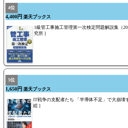
4位
4,400円
楽天ブックス
1級管工事施工管理第一次検定問題解説集（202
究所 ]
5位
1,650円
楽天ブックス
IT戦争の支配者たち 「半導体不足」で大崩壊す
絵 ]