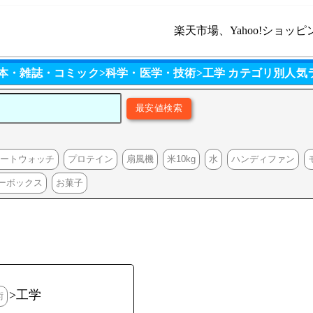
楽天市場、Yahoo!ショッピ
 本・雑誌・コミック>科学・医学・技術>工学 カテゴリ別人気
マートウォッチ
プロテイン
扇風機
米10kg
水
ハンディファン
ーボックス
お菓子
>工学
術