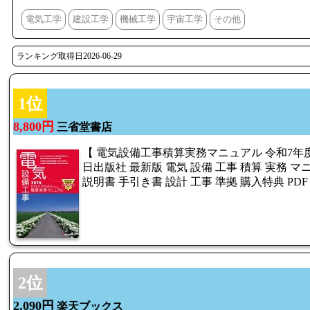
電気工学
建設工学
機械工学
宇宙工学
その他
ランキング取得日2026-06-29
1位
8,800円
三省堂書店
【 電気設備工事積算実務マニュアル 令和7年度
日出版社 最新版 電気 設備 工事 積算 実務 マ
説明書 手引き書 設計 工事 準拠 購入特典 PD
2位
2,090円
楽天ブックス