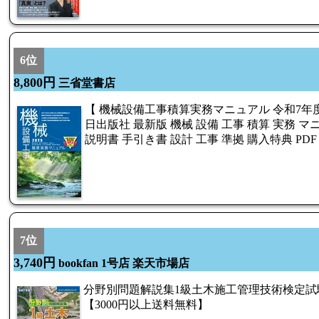
6位
8,800円
三省堂書店
【 機械設備工事積算実務マニュアル 令和7年度
日出版社 最新版 機械 設備 工事 積算 実務 マ
説明書 手引き書 設計 工事 準拠 購入特典 PD
7位
3,740円
bookfan 1号店 楽天市場店
分野別問題解説集1級土木施工管理技術検定試
【3000円以上送料無料】