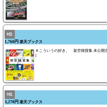
8位
1,760円
楽天ブックス
＃こういうの好き。 架空雑貨集 未公開含む
]
9位
3,278円
楽天ブックス