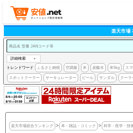
楽天市場
詳細検索
トレンドワード
ふるさと納税
空調服
米
炭酸水
米5kg
ス
スポットクーラー
サーキュレーター
ビール
サンダル
クーラ
>
>
楽天市場総合ランキング
本・雑誌・コミック
科学・医学・技