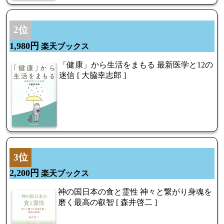
2位
1,980円
楽天ブックス
「健康」から生活をまもる 最新医学と12の
迷信 [ 大脇幸志郎 ]
3位
2,200円
楽天ブックス
神の国日本の食と霊性 神々と繋がり身魂を
磨く最高の叡智 [ 森井啓二 ]