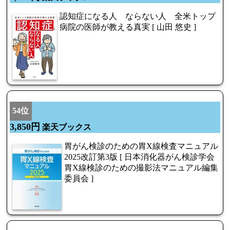
認知症になる人 ならない人 全米トップ
病院の医師が教える真実 [ 山田 悠史 ]
54位
3,850円
楽天ブックス
胃がん検診のための胃X線検査マニュアル
2025改訂第3版 [ 日本消化器がん検診学会
胃X線検診のための撮影法マニュアル編集
委員会 ]