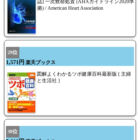
誌] 一次救命処置 (AHAガイドライン2020準
拠) / American Heart Association
29位
1,571円
楽天ブックス
図解よくわかるツボ健康百科最新版 [ 主婦
と生活社 ]
30位