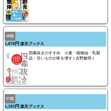
36位
1,870円
楽天ブックス
四毒抜きのすすめ 小麦・植物油・乳製
品・甘いものが体を壊す [ 吉野敏明 ]
37位
1,595円
楽天ブックス