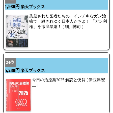
1,980円
楽天ブックス
染脳された医者たちの インチキなガン治
療で 殺されゆく日本人たちよ！ 「ガン利
権」を徹底暴露！ [ 細川博司 ]
24位
5,280円
楽天ブックス
今日の治療薬2025 解説と便覧 [ 伊豆津宏
二 ]