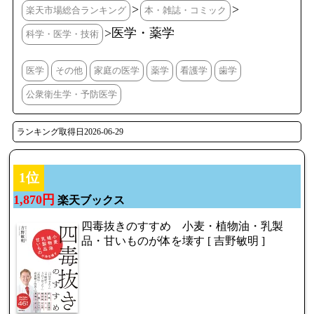
>
>
楽天市場総合ランキング
本・雑誌・コミック
>医学・薬学
科学・医学・技術
医学
その他
家庭の医学
薬学
看護学
歯学
公衆衛生学・予防医学
ランキング取得日2026-06-29
1位
1,870円
楽天ブックス
四毒抜きのすすめ 小麦・植物油・乳製
品・甘いものが体を壊す [ 吉野敏明 ]