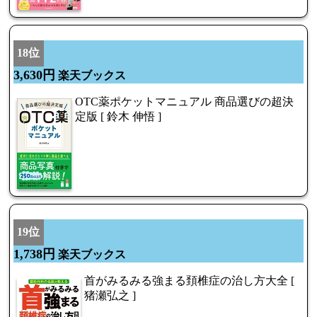
18位
3,630円
楽天ブックス
OTC薬ポケットマニュアル 商品選びの超決
定版 [ 鈴木 伸悟 ]
19位
1,738円
楽天ブックス
首がみるみる強まる頚椎症の治し方大全 [
猪瀬弘之 ]