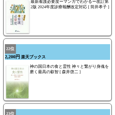
最新看護必要度ーマンガでわかるー改訂第
2版 2024年度診療報酬改定対応 [ 筒井孝子 ]
22位
2,200円
楽天ブックス
神の国日本の食と霊性 神々と繋がり身魂を
磨く最高の叡智 [ 森井啓二 ]
23位