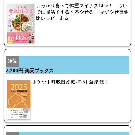
しっかり食べて体重マイナス14kg！ つい
でに腸活でするするやせる！ マジやせ黄金
比レシピ [ まる ]
38位
2,200円
楽天ブックス
ポケット呼吸器診療2025 [ 倉原 優 ]