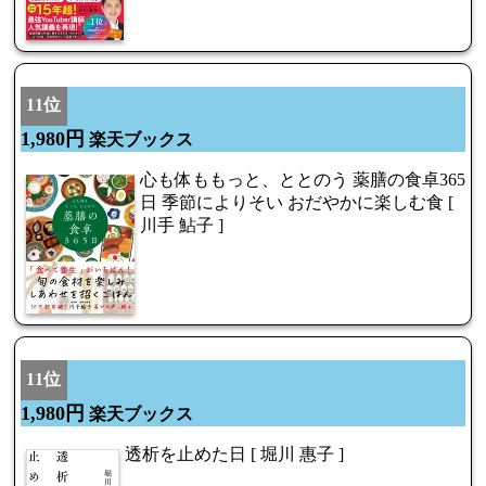
11位
1,980円
楽天ブックス
心も体ももっと、ととのう 薬膳の食卓365
日 季節によりそい おだやかに楽しむ食 [
川手 鮎子 ]
11位
1,980円
楽天ブックス
透析を止めた日 [ 堀川 惠子 ]