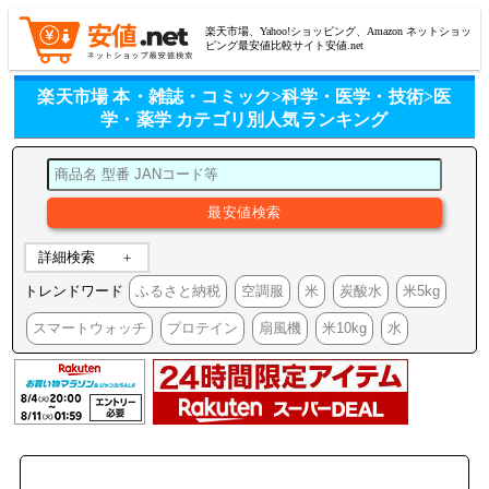
楽天市場、Yahoo!ショッピング、Amazon ネットショッ
ピング最安値比較サイト安値.net
楽天市場 本・雑誌・コミック>科学・医学・技術>医
学・薬学 カテゴリ別人気ランキング
詳細検索
トレンドワード
ふるさと納税
空調服
米
炭酸水
米5kg
スマートウォッチ
プロテイン
扇風機
米10kg
水