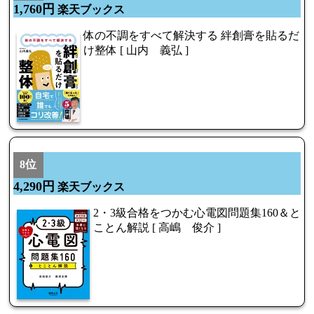
1,760円
楽天ブックス
体の不調をすべて解決する 絆創膏を貼るだ
け整体 [ 山内 義弘 ]
8位
4,290円
楽天ブックス
2・3級合格をつかむ心電図問題集160＆と
ことん解説 [ 高嶋 俊介 ]