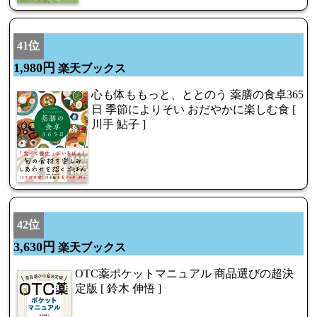
41位
1,980円
楽天ブックス
心も体ももっと、ととのう 薬膳の食卓365
日 季節によりそい おだやかに楽しむ食 [
川手 鮎子 ]
42位
3,630円
楽天ブックス
OTC薬ポケットマニュアル 商品選びの超決
定版 [ 鈴木 伸悟 ]