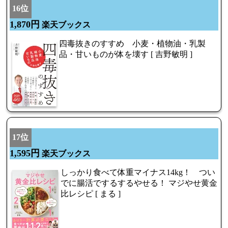
16位
1,870円
楽天ブックス
四毒抜きのすすめ 小麦・植物油・乳製
品・甘いものが体を壊す [ 吉野敏明 ]
17位
1,595円
楽天ブックス
しっかり食べて体重マイナス14kg！ つい
でに腸活でするするやせる！ マジやせ黄金
比レシピ [ まる ]