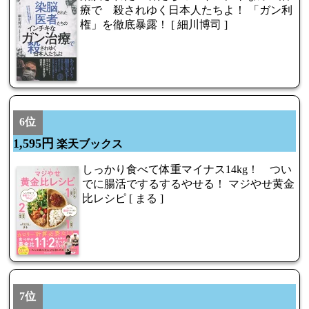
療で 殺されゆく日本人たちよ！ 「ガン利
権」を徹底暴露！ [ 細川博司 ]
6位
1,595円
楽天ブックス
しっかり食べて体重マイナス14kg！ つい
でに腸活でするするやせる！ マジやせ黄金
比レシピ [ まる ]
7位