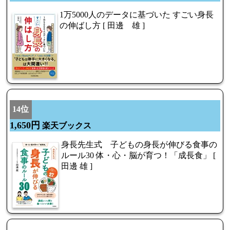
1万5000人のデータに基づいた すごい身長
の伸ばし方 [ 田邊 雄 ]
14位
1,650円
楽天ブックス
身長先生式 子どもの身長が伸びる食事の
ルール30 体・心・脳が育つ！「成長食」 [
田邊 雄 ]