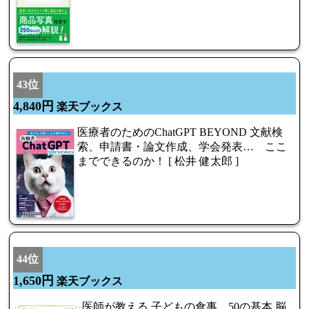
43位
4,840円
楽天ブックス
医療者のためのChatGPT BEYOND 文献検
索、申請書・論文作成、学会発表… ここ
までできるのか！ [ 松井 健太郎 ]
44位
1,650円
楽天ブックス
医師が教える 子どもの食事 50の基本 脳