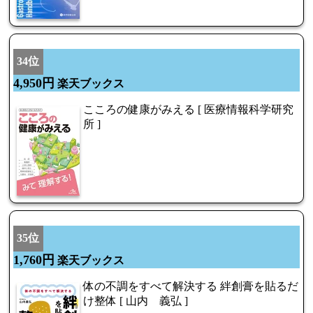
34位
4,950円
楽天ブックス
こころの健康がみえる [ 医療情報科学研究
所 ]
35位
1,760円
楽天ブックス
体の不調をすべて解決する 絆創膏を貼るだ
け整体 [ 山内 義弘 ]