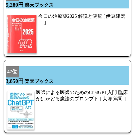
5,280円
楽天ブックス
今日の治療薬2025 解説と便覧 [ 伊豆津宏
二 ]
47位
3,850円
楽天ブックス
医師による医師のためのChatGPT入門 臨床
がはかどる魔法のプロンプト [ 大塚 篤司 ]