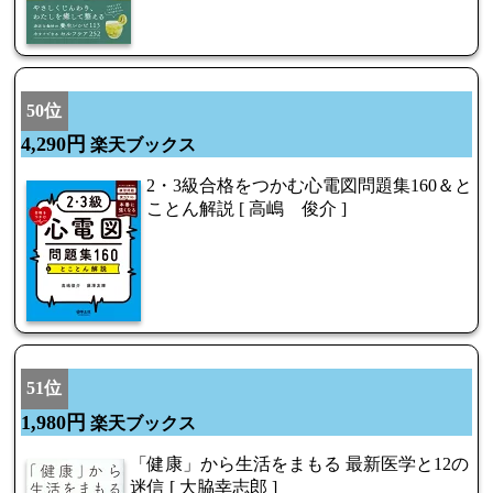
50位
4,290円
楽天ブックス
2・3級合格をつかむ心電図問題集160＆と
ことん解説 [ 高嶋 俊介 ]
51位
1,980円
楽天ブックス
「健康」から生活をまもる 最新医学と12の
迷信 [ 大脇幸志郎 ]