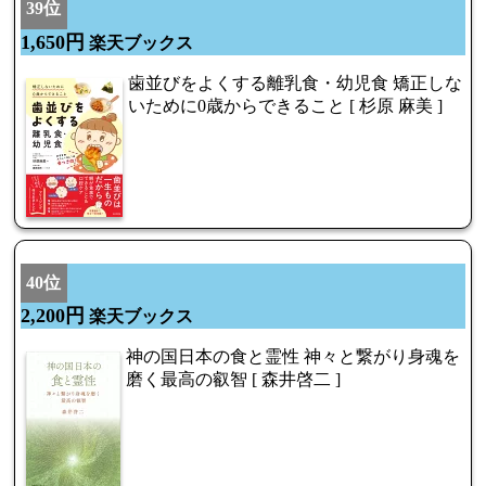
39位
1,650円
楽天ブックス
歯並びをよくする離乳食・幼児食 矯正しな
いために0歳からできること [ 杉原 麻美 ]
40位
2,200円
楽天ブックス
神の国日本の食と霊性 神々と繋がり身魂を
磨く最高の叡智 [ 森井啓二 ]