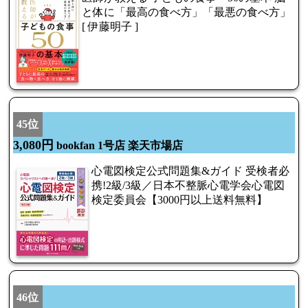
と体に「最高の食べ方」「最悪の食べ方」
[ 伊藤明子 ]
45位
3,080円
bookfan 1号店 楽天市場店
心電図検定公式問題集&ガイド 受検者必
携!2級/3級／日本不整脈心電学会心電図
検定委員会【3000円以上送料無料】
46位