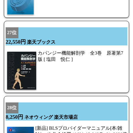
27位
22,550円
楽天ブックス
カパンジー機能解剖学 全3巻 原著第7
版 [ 塩田 悦仁 ]
28位
8,250円
ネオウィング 楽天市場店
[新品] BLSプロバイダーマニュアル[本/雑