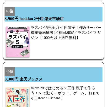
48位
3,960円
bookfan 2号店 楽天市場店
ラズパイ5完全ガイド 電子工作&サーバー
構築徹底解説!／福田和宏／ラズパイマガ
ジン【1000円以上送料無料】
49位
3,300円
楽天ブックス
micro:bitではじめるAI工作 親子で作ろ
う！AIで動くロボット、ゲーム、おもち
ゃ [ Reade Richard ]