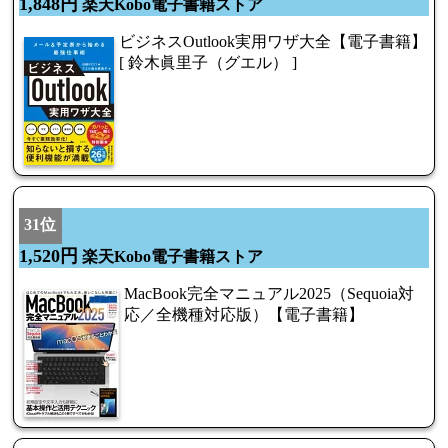
1,848円
楽天Kobo電子書籍ストア
ビジネスOutlook実用ワザ大全【電子書籍】
[ 鈴木眞里子（グエル） ]
31位
1,520円
楽天Kobo電子書籍ストア
MacBook完全マニュアル2025（Sequoia対
応／全機種対応版）【電子書籍】