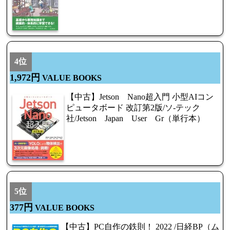
4位
1,972円
VALUE BOOKS
【中古】Jetson Nano超入門 小型AIコン
ピュータボード 改訂第2版/ソ-テック
社/Jetson Japan User Gr（単行本）
5位
377円
VALUE BOOKS
【中古】PC自作の鉄則！ 2022 /日経BP（ム