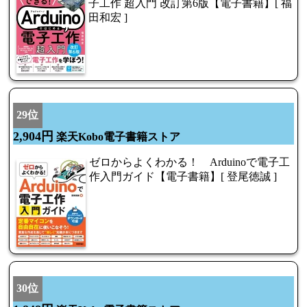
子工作 超入門 改訂第6版【電子書籍】[ 福
田和宏 ]
29位
2,904円
楽天Kobo電子書籍ストア
ゼロからよくわかる！ Arduinoで電子工
作入門ガイド【電子書籍】[ 登尾徳誠 ]
30位