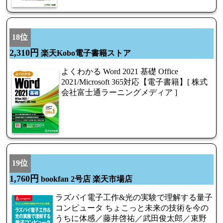
18位
2,310円
楽天Kobo電子書籍ストア
よくわかる Word 2021 基礎 Office
2021/Microsoft 365対応【電子書籍】[ 株式
会社富士通ラーニングメディア ]
19位
1,760円
bookfan 2号店 楽天市場店
ラズパイ電子工作&光の実験で理解する量子
コンピュータ ちょこっと未来の技術を今の
うちに体感／藤井啓祐／武田俊太郎／束野