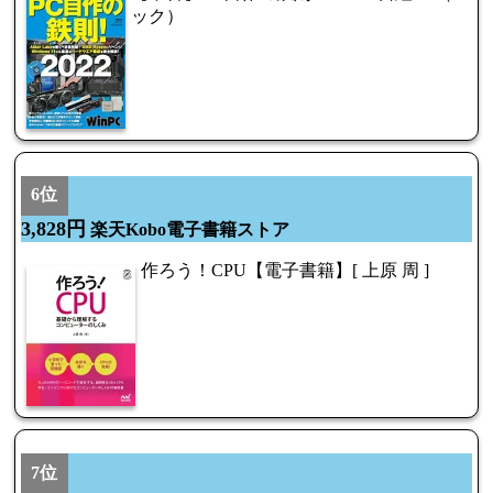
ック）
6位
3,828円
楽天Kobo電子書籍ストア
作ろう！CPU【電子書籍】[ 上原 周 ]
7位