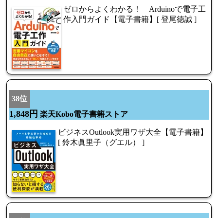
ゼロからよくわかる！ Arduinoで電子工
作入門ガイド【電子書籍】[ 登尾徳誠 ]
38位
1,848円
楽天Kobo電子書籍ストア
ビジネスOutlook実用ワザ大全【電子書籍】
[ 鈴木眞里子（グエル） ]