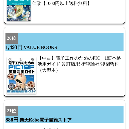
仁政【1000円以上送料無料】
20位
1,493円
VALUE BOOKS
【中古】電子工作のためのPIC 18F本格
活用ガイド 改訂版/技術評論社/後閑哲也
（大型本）
21位
888円
楽天Kobo電子書籍ストア