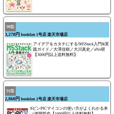
50位
3,278円
bookfan 1号店 楽天市場店
アイデアをカタチにする!M5Stack入門&実
践ガイド／大澤佳樹／大川真史／aNo研
【3000円以上送料無料】
51位
2,860円
bookfan 2号店 楽天市場店
8ピンPICマイコンの使い方がよくわかる本
／後閑哲也【1000円以上送料無料】