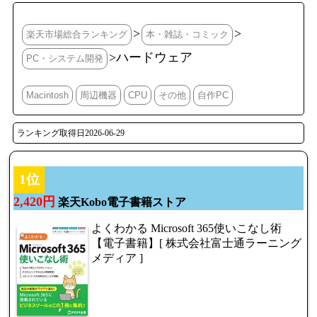
>
>
楽天市場総合ランキング
本・雑誌・コミック
>ハードウェア
PC・システム開発
Macintosh
周辺機器
CPU
その他
自作PC
ランキング取得日2026-06-29
1位
2,420円
楽天Kobo電子書籍ストア
よくわかる Microsoft 365使いこなし術
【電子書籍】[ 株式会社富士通ラーニング
メディア ]