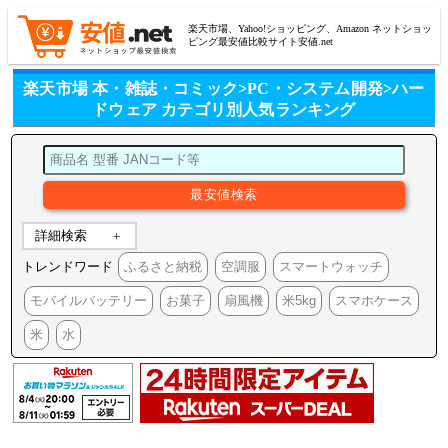
楽天市場、Yahoo!ショッピング、Amazon ネットショッ
ピング最安値比較サイト安値.net
楽天市場 本・雑誌・コミック>PC・システム開発>ハー
ドウェア カテゴリ別人気ランキング
詳細検索
トレンドワード
ふるさと納税
空調服
スマートウォッチ
モバイルバッテリー
お菓子
扇風機
米5kg
スマホケース
米
水