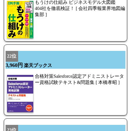
もうけの仕組み ビジネスモデル大図鑑
404社を徹底検証！ [ 会社四季報業界地図編
集部 ]
22位
3,960円
楽天ブックス
合格対策Salesforce認定アドミニストレータ
ー資格試験テキスト&問題集 [ 本橋孝昭 ]
23位