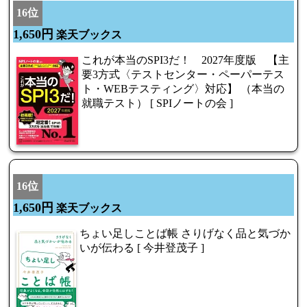
16位
1,650円
楽天ブックス
これが本当のSPI3だ！ 2027年度版 【主
要3方式〈テストセンター・ペーパーテス
ト・WEBテスティング〉対応】 （本当の
就職テスト） [ SPIノートの会 ]
16位
1,650円
楽天ブックス
ちょい足しことば帳 さりげなく品と気づか
いが伝わる [ 今井登茂子 ]