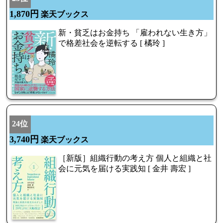
1,870円
楽天ブックス
新・貧乏はお金持ち 「雇われない生き方」
で格差社会を逆転する [ 橘玲 ]
24位
3,740円
楽天ブックス
［新版］組織行動の考え方 個人と組織と社
会に元気を届ける実践知 [ 金井 壽宏 ]