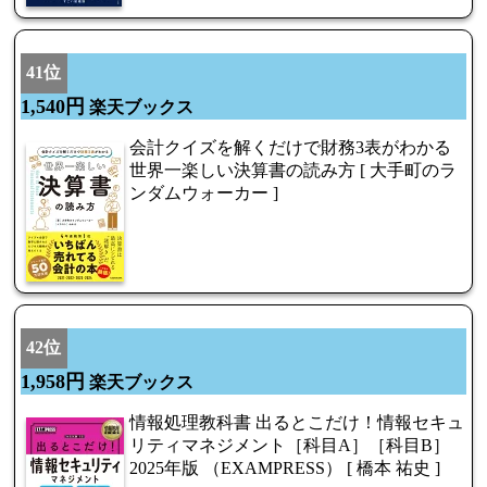
41位
1,540円
楽天ブックス
会計クイズを解くだけで財務3表がわかる
世界一楽しい決算書の読み方 [ 大手町のラ
ンダムウォーカー ]
42位
1,958円
楽天ブックス
情報処理教科書 出るとこだけ！情報セキュ
リティマネジメント［科目A］［科目B］
2025年版 （EXAMPRESS） [ 橋本 祐史 ]