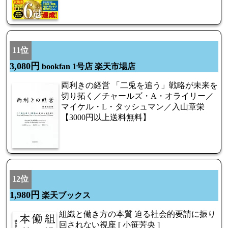
11位
3,080円
bookfan 1号店 楽天市場店
両利きの経営 「二兎を追う」戦略が未来を
切り拓く／チャールズ・A・オライリー／
マイケル・L・タッシュマン／入山章栄
【3000円以上送料無料】
12位
1,980円
楽天ブックス
組織と働き方の本質 迫る社会的要請に振り
回されない視座 [ 小笹芳央 ]