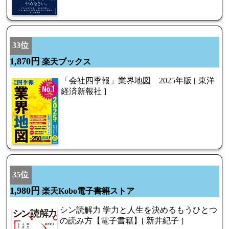
33位
1,870円
楽天ブックス
「会社四季報」業界地図 2025年版 [ 東洋
経済新報社 ]
35位
1,980円
楽天Kobo電子書籍ストア
シン読解力 学力と人生を決めるもうひとつ
の読み方【電子書籍】[ 新井紀子 ]