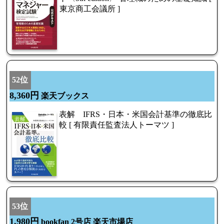
東京商工会議所 ]
52位
8,360円
楽天ブックス
表解 IFRS・日本・米国会計基準の徹底比
較 [ 有限責任監査法人トーマツ ]
53位
1,980円
bookfan 2号店 楽天市場店