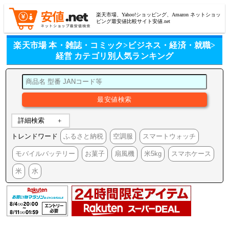
楽天市場、Yahoo!ショッピング、Amazon ネットショッ
ピング最安値比較サイト安値.net
楽天市場 本・雑誌・コミック>ビジネス・経済・就職>
経営 カテゴリ別人気ランキング
詳細検索
トレンドワード
ふるさと納税
空調服
スマートウォッチ
モバイルバッテリー
お菓子
扇風機
米5kg
スマホケース
米
水