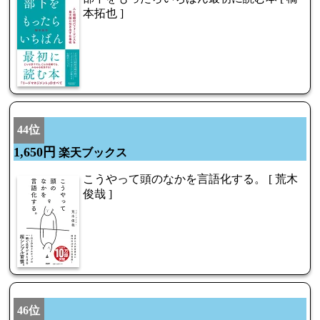
本拓也 ]
44位
1,650円
楽天ブックス
こうやって頭のなかを言語化する。 [ 荒木
俊哉 ]
46位