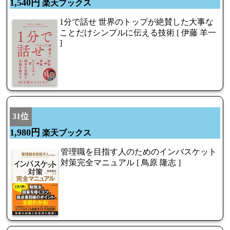
1,540円
楽天ブックス
1分で話せ 世界のトップが絶賛した大事な
ことだけシンプルに伝える技術 [ 伊藤 羊一
]
31位
1,980円
楽天ブックス
管理職を目指す人のためのインバスケット
対策完全マニュアル [ 鳥原 隆志 ]