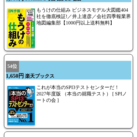
もうけの仕組み ビジネスモデル大図鑑404
社を徹底検証!／井上達彦／会社四季報業界
地図編集部【1000円以上送料無料】
54位
1,650円
楽天ブックス
これが本当のSPI3テストセンターだ！
2027年度版 （本当の就職テスト） [ SPIノ
ートの会 ]