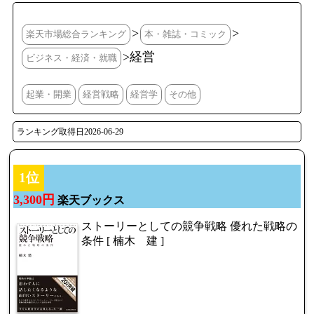
>
>
楽天市場総合ランキング
本・雑誌・コミック
>経営
ビジネス・経済・就職
起業・開業
経営戦略
経営学
その他
ランキング取得日2026-06-29
1位
3,300円
楽天ブックス
ストーリーとしての競争戦略 優れた戦略の
条件 [ 楠木 建 ]