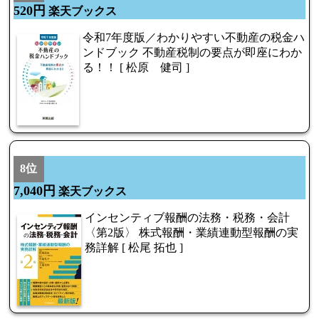
520円
楽天ブックス
令和7年度版／わかりやすい不動産の税金ハ
ンドブック 不動産税制の要点が即座にわか
る！！ [ 松原 健司 ]
8位
7,040円
楽天ブックス
インセンティブ報酬の法務・税務・会計
〈第2版〉 株式報酬・業績連動型報酬の実
務詳解 [ 松尾 拓也 ]