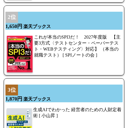
2位
1,650円
楽天ブックス
これが本当のSPI3だ！ 2027年度版 【主
要3方式〈テストセンター・ペーパーテス
ト・WEBテスティング〉対応】 （本当の
就職テスト） [ SPIノートの会 ]
3位
1,870円
楽天ブックス
生成AIでわかった 経営者のための人財定着
術 [ 小山昇 ]