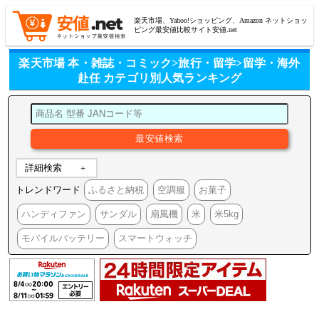
楽天市場、Yahoo!ショッピング、Amazon ネットショッ
ピング最安値比較サイト安値.net
楽天市場 本・雑誌・コミック>旅行・留学>留学・海外
赴任 カテゴリ別人気ランキング
詳細検索
トレンドワード
ふるさと納税
空調服
お菓子
ハンディファン
サンダル
扇風機
米
米5kg
モバイルバッテリー
スマートウォッチ