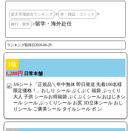
>
>
楽天市場総合ランキング
本・雑誌・コミック
>留学・海外赴任
旅行・留学
ランキング取得日2026-06-29
1位
1,280円
日常本舗
3/6シート「正規品＼年中無休 即日発送 先着100名様
限定価格！」おしり シール ぷくぷく 福袋 ぷっくり
大人 子供 シールお得福袋 ぷくぷくシール おはじきシ
ール シール ぷっくりシール お尻 3D立体シール おし
りシール ご褒美シール タイルシール ボ ン