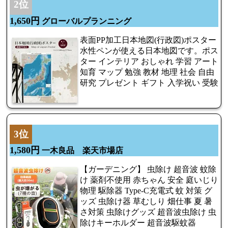
2位
1,650円
グローバルプランニング
表面PP加工日本地図(行政図)ポスター
水性ペンが使える日本地図です。ポス
ター インテリア おしゃれ 学習 アート
知育 マップ 勉強 教材 地理 社会 自由
研究 プレゼント ギフト 入学祝い 受験
3位
1,580円
一木良品 楽天市場店
【ガーデニング】 虫除け 超音波 蚊除
け 薬剤不使用 赤ちゃん 安全 庭いじり
物理 駆除器 Type-C充電式 蚊 対策 グ
ッズ 虫除け器 草むしり 畑仕事 夏 暑
さ対策 虫除けグッズ 超音波虫除け 虫
除けキーホルダー 超音波駆蚊器