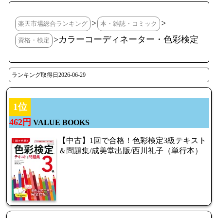
>
>
楽天市場総合ランキング
本・雑誌・コミック
>カラーコーディネーター・色彩検定
資格・検定
ランキング取得日2026-06-29
1位
462円
VALUE BOOKS
【中古】1回で合格！色彩検定3級テキスト
＆問題集/成美堂出版/西川礼子（単行本）