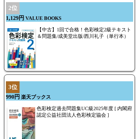
2位
1,129円
VALUE BOOKS
【中古】1回で合格！色彩検定2級テキスト
＆問題集/成美堂出版/西川礼子（単行本）
3位
990円
楽天ブックス
色彩検定過去問題集UC級2025年度 [ 内閣府
認定公益社団法人色彩検定協会 ]