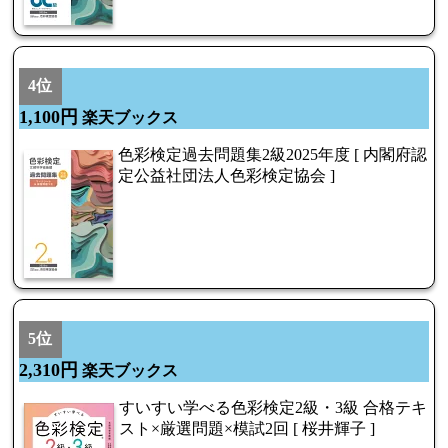
4位
1,100円
楽天ブックス
色彩検定過去問題集2級2025年度 [ 内閣府認
定公益社団法人色彩検定協会 ]
5位
2,310円
楽天ブックス
すいすい学べる色彩検定2級・3級 合格テキ
スト×厳選問題×模試2回 [ 桜井輝子 ]