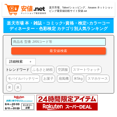
楽天市場、Yahoo!ショッピング、Amazon ネットショッ
ピング最安値比較サイト安値.net
楽天市場 本・雑誌・コミック>資格・検定>カラーコー
ディネーター・色彩検定 カテゴリ別人気ランキング
詳細検索
トレンドワード
ふるさと納税
空調服
スマートウォッチ
モバイルバッテリー
お菓子
扇風機
米5kg
スマホケース
米
水