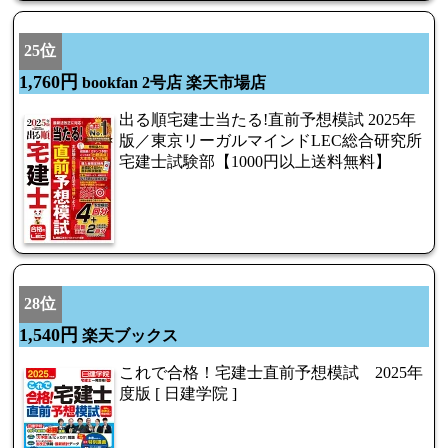
25位
1,760円
bookfan 2号店 楽天市場店
出る順宅建士当たる!直前予想模試 2025年
版／東京リーガルマインドLEC総合研究所
宅建士試験部【1000円以上送料無料】
28位
1,540円
楽天ブックス
これで合格！宅建士直前予想模試 2025年
度版 [ 日建学院 ]