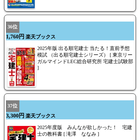
36位
1,760円
楽天ブックス
2025年版 出る順宅建士 当たる！直前予想
模試 （出る順宅建士シリーズ） [ 東京リー
ガルマインドLEC総合研究所 宅建士試験部
]
37位
3,300円
楽天ブックス
2025年度版 みんなが欲しかった！ 宅建
士の教科書 [ 滝澤 ななみ ]