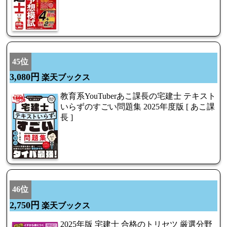
45位
3,080円
楽天ブックス
教育系YouTuberあこ課長の宅建士 テキスト
いらずのすごい問題集 2025年度版 [ あこ課
長 ]
46位
2,750円
楽天ブックス
2025年版 宅建士 合格のトリセツ 厳選分野