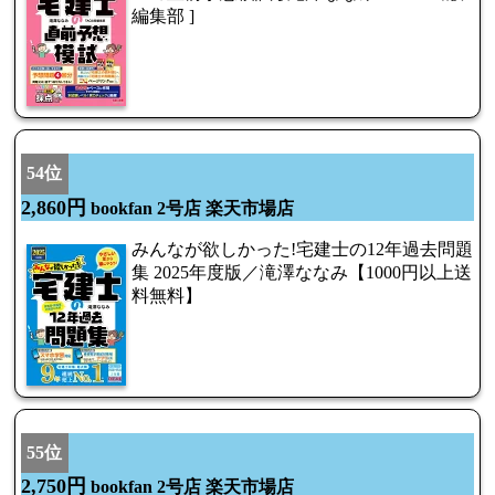
編集部 ]
54位
2,860円
bookfan 2号店 楽天市場店
みんなが欲しかった!宅建士の12年過去問題
集 2025年度版／滝澤ななみ【1000円以上送
料無料】
55位
2,750円
bookfan 2号店 楽天市場店