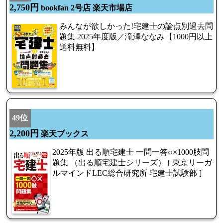
2,750円
bookfan 2号店 楽天市場店
みんなが欲しかった!宅建士の論点別過去問
題集 2025年度版／滝澤ななみ【1000円以上
送料無料】
49位
2,200円
楽天ブックス
2025年版 出る順宅建士 一問一答○×1000肢問
題集 （出る順宅建士シリーズ） [ 東京リーガ
ルマインドLEC総合研究所 宅建士試験部 ]