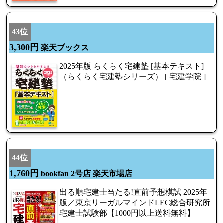
43位
3,300円
楽天ブックス
2025年版 らくらく宅建塾 [基本テキスト]
（らくらく宅建塾シリーズ） [ 宅建学院 ]
44位
1,760円
bookfan 2号店 楽天市場店
出る順宅建士当たる!直前予想模試 2025年
版／東京リーガルマインドLEC総合研究所
宅建士試験部【1000円以上送料無料】