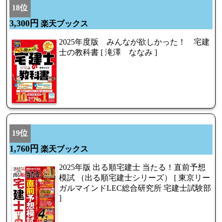
18位
3,300円
楽天ブックス
2025年度版 みんなが欲しかった！ 宅建
士の教科書 [ 滝澤 ななみ ]
19位
1,760円
楽天ブックス
2025年版 出る順宅建士 当たる！直前予想
模試 （出る順宅建士シリーズ） [ 東京リー
ガルマインドLEC総合研究所 宅建士試験部
]