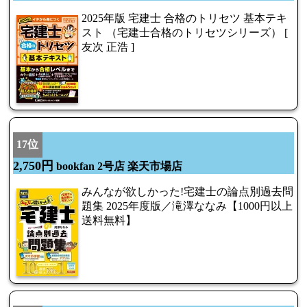
2025年版 宅建士 合格のトリセツ 基本テキ
スト （宅建士合格のトリセツシリーズ） [
友次 正浩 ]
17位
2,750円
bookfan 2号店 楽天市場店
みんなが欲しかった!宅建士の論点別過去問
題集 2025年度版／滝澤ななみ【1000円以上
送料無料】