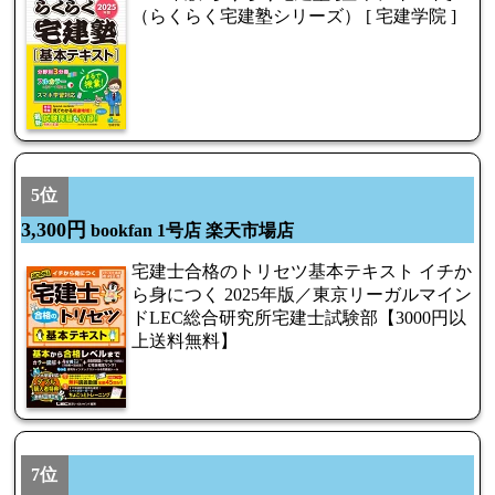
（らくらく宅建塾シリーズ） [ 宅建学院 ]
5位
3,300円
bookfan 1号店 楽天市場店
宅建士合格のトリセツ基本テキスト イチか
ら身につく 2025年版／東京リーガルマイン
ドLEC総合研究所宅建士試験部【3000円以
上送料無料】
7位