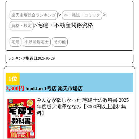
>
>
楽天市場総合ランキング
本・雑誌・コミック
>宅建・不動産関係資格
資格・検定
宅建
不動産鑑定士
その他
ランキング取得日2026-06-29
1位
3,300円
bookfan 1号店 楽天市場店
みんなが欲しかった!宅建士の教科書 2025
年度版／滝澤ななみ【3000円以上送料無
料】