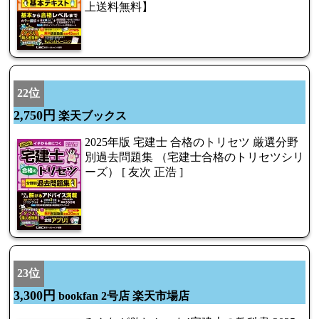
上送料無料】
22位
2,750円
楽天ブックス
2025年版 宅建士 合格のトリセツ 厳選分野
別過去問題集 （宅建士合格のトリセツシリ
ーズ） [ 友次 正浩 ]
23位
3,300円
bookfan 2号店 楽天市場店