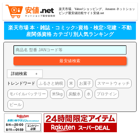
楽天市場、Yahoo!ショッピング、Amazon ネットショッ
ピング最安値比較サイト安値.net
楽天市場 本・雑誌・コミック>資格・検定>宅建・不動
産関係資格 カテゴリ別人気ランキング
詳細検索
トレンドワード
ふるさと納税
米
お菓子
スマートウォッチ
モバイルバッテリー
米5kg
炭酸水
水
プロテイン
ビール