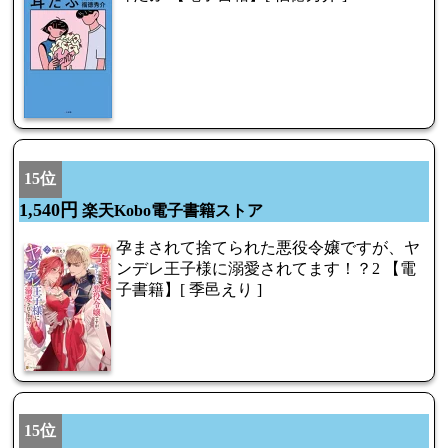
15位
1,540円
楽天Kobo電子書籍ストア
孕まされて捨てられた悪役令嬢ですが、ヤ
ンデレ王子様に溺愛されてます！？2 【電
子書籍】[ 季邑えり ]
15位