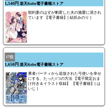
1,540円
楽天Kobo電子書籍ストア
契約妻のはずが豹変した夫の激愛に浸され
ています 【電子書籍】[ 結祈みのり ]
17位
1,650円
楽天Kobo電子書籍ストア
勇者パーティから追放された弓使いを幸せ
にする、たった1つの方法 【電子限定おま
け付き＆イラスト収録】 【電子書籍】[ は
いじ ]