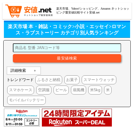
楽天市場、Yahoo!ショッピング、Amazon ネットショッ
ピング最安値比較サイト安値.net
楽天市場 本・雑誌・コミック>小説・エッセイ>ロマン
ス・ラブストーリー カテゴリ別人気ランキング
詳細検索
トレンドワード
ふるさと納税
お菓子
スマートウォッチ
スマホケース
空調服
ビール
扇風機
米5kg
米
モバイルバッテリー