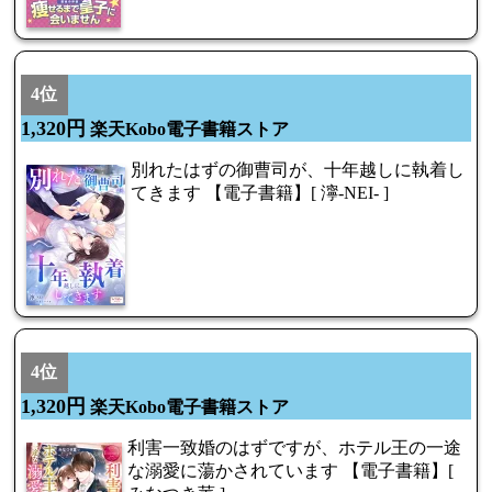
4位
1,320円
楽天Kobo電子書籍ストア
別れたはずの御曹司が、十年越しに執着し
てきます 【電子書籍】[ 濘-NEI- ]
4位
1,320円
楽天Kobo電子書籍ストア
利害一致婚のはずですが、ホテル王の一途
な溺愛に蕩かされています 【電子書籍】[