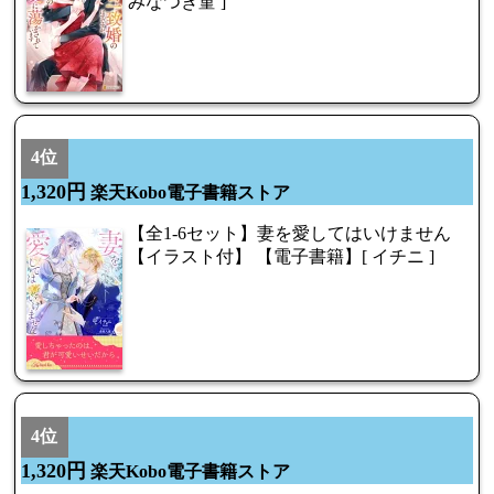
みなつき菫 ]
4位
1,320円
楽天Kobo電子書籍ストア
【全1-6セット】妻を愛してはいけません
【イラスト付】 【電子書籍】[ イチニ ]
4位
1,320円
楽天Kobo電子書籍ストア