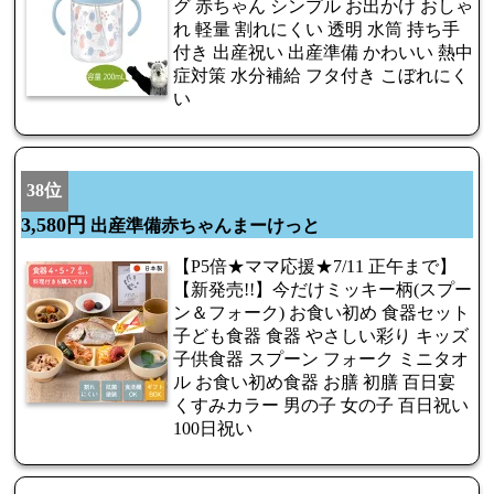
グ 赤ちゃん シンプル お出かけ おしゃ
れ 軽量 割れにくい 透明 水筒 持ち手
付き 出産祝い 出産準備 かわいい 熱中
症対策 水分補給 フタ付き こぼれにく
い
38位
3,580円
出産準備赤ちゃんまーけっと
【P5倍★ママ応援★7/11 正午まで】
【新発売!!】今だけミッキー柄(スプー
ン＆フォーク) お食い初め 食器セット
子ども食器 食器 やさしい彩り キッズ
子供食器 スプーン フォーク ミニタオ
ル お食い初め食器 お膳 初膳 百日宴
くすみカラー 男の子 女の子 百日祝い
100日祝い