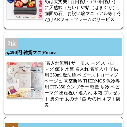
めは大丈夫│百日祝い（100日祝い）
に天然鯛（たい）や蛤（はまぐり）、
歯固め石、お祝い箸マニュアル等｜今
だけARフォトフレームのサービス
2位
5,490円
雑貨マニアmarz
[名入れ無料] サーモス マグ ストロー
マグ 保冷 水筒 名入れ 名前入り 子供
用 350ml 魔法瓶 ベビーストローマグ
ベージュ 真空断熱 THERMOS 保冷専
用 FJT-350 タンブラー 軽量 耐冷 ベビ
ーマグ 出産祝い 名入れ 木箱 プレゼン
ト 男の子 女の子 1歳 母の日 ギフト防
災