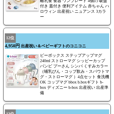
離乳食 食器 ワンプレート 4個の 吸盤
付き 蓋付き 便利アイテム 赤ちゃん ハ
ロウィン 出産祝い ニュアンス 3カラ
ー
12位
4,950円
出産祝い＆ベビーギフトのコニコニ
ビーボックス ステップアップマグ
240ml ストローマグ シッピーカップ
バンビ プーさん シンバ くすみカラー
（哺乳びん・コップ飲み・スパウトマ
グ・ストローマグ ）4点セット 食洗機
OK コップマグ bbox b.boxギフト b-
box ディズニー b-box 出産祝い 出産準
備
13位