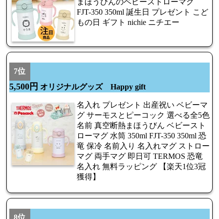
まほうびんのベビーストローマグ
FJT-350 350ml 誕生日 プレゼント こど
もの日 ギフト nichie ニチエー
7位
5,500円
オリジナルグッズ Happy gift
名入れ プレゼント 出産祝い ベビーマ
グ サーモスとピーコック 選べる全5色
名前 真空断熱まほうびん ベビースト
ローマグ 水筒 350ml FJT-350 350ml 恐
竜 保冷 名前入り 名入れマグ ストロー
マグ 両手マグ 即日可 TERMOS 恐竜
名入れ 無料ラッピング 【楽天1位3冠
獲得】
8位