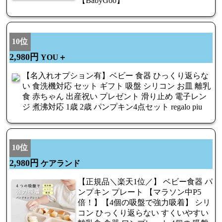
【BabyGoo】
10位
2,980円
YOU＋
【名入れオプション有】ベビー 食器 ひっくり返らな
い 食洗機対応 セット ギフト 吸盤 シリコン お皿 離乳
食 赤ちゃん 出産祝い プレゼント 滑り止め 電子レン
ジ 煮沸対応 1歳 2歳 パンプキン4点セット regalo piu
10位
2,980円
ケアランド
【正規品＼楽天1位／】 ベビー食器 パ
ンプキン プレート 【マラソン中P5
倍！】【4個の吸盤で強力吸着】 シリ
コン ひっくり返らない すくいやすい