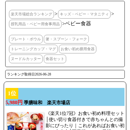
>
>
楽天市場総合ランキング
キッズ・ベビー・マタニティ
>ベビー食器
授乳用品・ベビー用食事用品
プレート・ボウル
箸・スプーン・フォーク
トレーニングカップ・マグ
お食い初め膳用食器
ヌードルカッター
食器セット
ランキング取得日2026-06-28
1位
5,980円
季膳味和 楽天市場店
《楽天1位7冠》お食い初め料理セット
│使い切り食器付きで赤ちゃんとの撮
影にぴったり｜これがあればお食い初