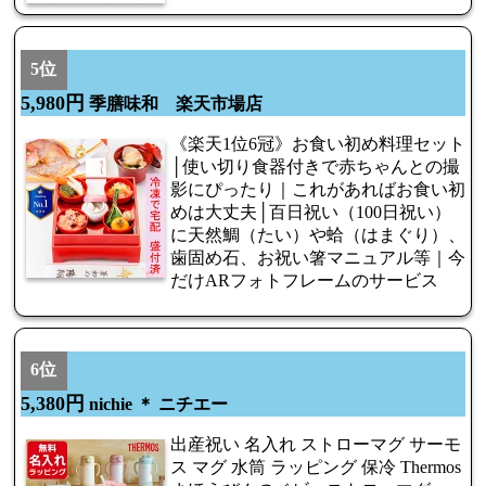
5位
5,980円
季膳味和 楽天市場店
《楽天1位6冠》お食い初め料理セット
│使い切り食器付きで赤ちゃんとの撮
影にぴったり｜これがあればお食い初
めは大丈夫│百日祝い（100日祝い）
に天然鯛（たい）や蛤（はまぐり）、
歯固め石、お祝い箸マニュアル等｜今
だけARフォトフレームのサービス
6位
5,380円
nichie ＊ ニチエー
出産祝い 名入れ ストローマグ サーモ
ス マグ 水筒 ラッピング 保冷 Thermos