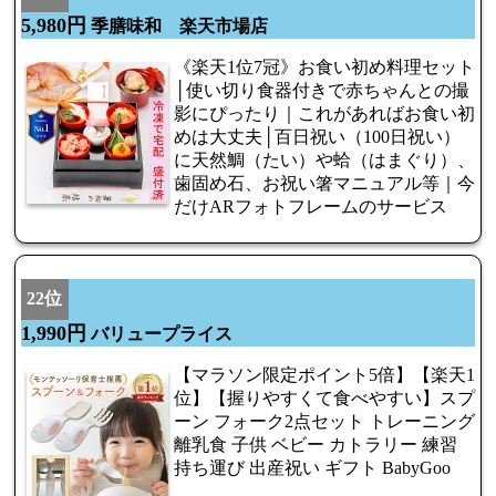
5,980円
季膳味和 楽天市場店
《楽天1位7冠》お食い初め料理セット
│使い切り食器付きで赤ちゃんとの撮
影にぴったり｜これがあればお食い初
めは大丈夫│百日祝い（100日祝い）
に天然鯛（たい）や蛤（はまぐり）、
歯固め石、お祝い箸マニュアル等｜今
だけARフォトフレームのサービス
22位
1,990円
バリュープライス
【マラソン限定ポイント5倍】【楽天1
位】【握りやすくて食べやすい】スプ
ーン フォーク2点セット トレーニング
離乳食 子供 ベビー カトラリー 練習
持ち運び 出産祝い ギフト BabyGoo