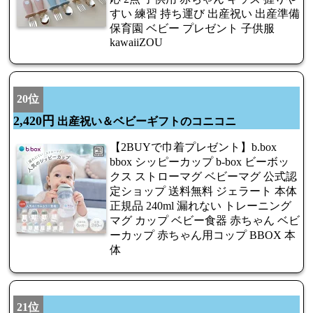
すい 練習 持ち運び 出産祝い 出産準備
保育園 ベビー プレゼント 子供服
kawaiiZOU
20位
2,420円
出産祝い＆ベビーギフトのコニコニ
【2BUYで巾着プレゼント】b.box
bbox シッピーカップ b-box ビーボッ
クス ストローマグ ベビーマグ 公式認
定ショップ 送料無料 ジェラート 本体
正規品 240ml 漏れない トレーニング
マグ カップ ベビー食器 赤ちゃん ベビ
ーカップ 赤ちゃん用コップ BBOX 本
体
21位