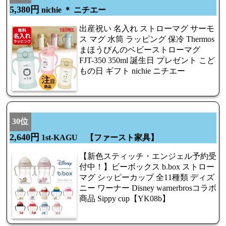
5,380円
nichie ＊ ニチエー
出産祝い 名入れ ストローマグ サーモ
ス マグ 水筒 ラッピング 保冷 Thermos
まほうびんのベビーストローマグ
FJT-350 350ml 誕生日 プレゼント こど
もの日 ギフト nichie ニチエー
30位
2,640円
1st-KAGU 【ファースト家具】
【新色スティッチ・エンジェル予約受
付中！】ビーボックス b.box ストロー
マグ シッピーカップ 全11種類 ディズ
ニー ワーナー Disney warnerbrosコラボ
商品 Sippy cup【YK08b】