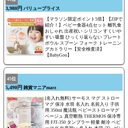
3,980円
バリュープライス
【マラソン限定ポイント5倍】【ZIPで
紹介！】ベビー食器4点セット 離乳食
おしゃれ 出産祝い シリコン すくいや
すい 吸盤 ひっくり返らない プレート
ボウル スプーン フォーク トレーニン
グカトラリー【安全検査済】
【BabyGoo】
45位
5,490円
雑貨マニアmarz
[名入れ無料] サーモス マグ ストロー
マグ 保冷 水筒 名入れ 名前入り 子供
用 350ml 魔法瓶 ベビーストローマグ
ベージュ 真空断熱 THERMOS 保冷専
用 FJT-350 タンブラー 軽量 耐冷 ベビ