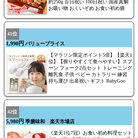
約250g 百日祝い 100日祝い 国産真鯛
お吸い物 おくいぞめ お食い初め膳
41位
1,990円
バリュープライス
【マラソン限定ポイント5倍】【楽天1
位】【握りやすくて食べやすい】スプ
ーン フォーク2点セット トレーニング
離乳食 子供 ベビー カトラリー 練習
持ち運び 出産祝い ギフト BabyGoo
42位
5,980円
季膳味和 楽天市場店
《楽天1位7冠》お食い初め料理セット