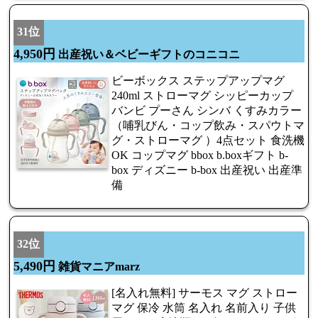
31位
4,950円
出産祝い＆ベビーギフトのコニコニ
ビーボックス ステップアップマグ
240ml ストローマグ シッピーカップ
バンビ プーさん シンバ くすみカラー
（哺乳びん・コップ飲み・スパウトマ
グ・ストローマグ ）4点セット 食洗機
OK コップマグ bbox b.boxギフト b-
box ディズニー b-box 出産祝い 出産準
備
32位
5,490円
雑貨マニアmarz
[名入れ無料] サーモス マグ ストロー
マグ 保冷 水筒 名入れ 名前入り 子供