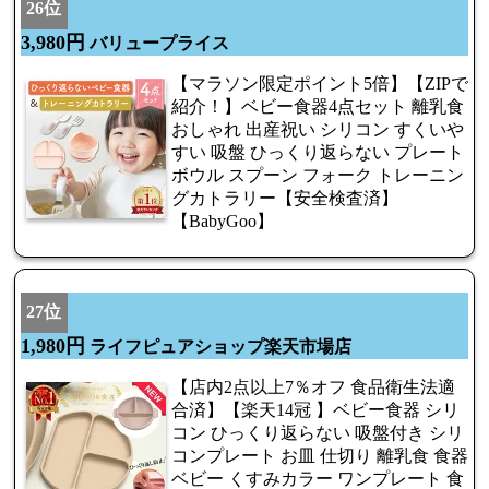
26位
3,980円
バリュープライス
【マラソン限定ポイント5倍】【ZIPで
紹介！】ベビー食器4点セット 離乳食
おしゃれ 出産祝い シリコン すくいや
すい 吸盤 ひっくり返らない プレート
ボウル スプーン フォーク トレーニン
グカトラリー【安全検査済】
【BabyGoo】
27位
1,980円
ライフピュアショップ楽天市場店
【店内2点以上7％オフ 食品衛生法適
合済】【楽天14冠 】ベビー食器 シリ
コン ひっくり返らない 吸盤付き シリ
コンプレート お皿 仕切り 離乳食 食器
ベビー くすみカラー ワンプレート 食