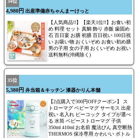
34位
4,980円
出産準備赤ちゃんまーけっと
【人気商品!!】【楽天1位!!】お食い初
め 料理 セット 真鯛 飾り 赤飯 歯固め
石 百日宴 お膳 初膳 百日祝い 100日祝
い お吸い物 おくいぞめ お食い初め膳
男の子用 女の子用 おくいぞめ お祝い
送料無料(沖縄除く)
35位
5,380円
弁当箱＆キッチン 漆器かりん本舗
【2点購入で300円OFFクーポン】 ス
トローマグ ベビーマグ サーモス 出産
祝い 名入れ ピーコック タイプが選べ
る 水筒 ベビーストローマグ 子供
350ml 410ml お名前 魔法びん 真空断熱
THERMOS 保冷専用 かわいい ボトル