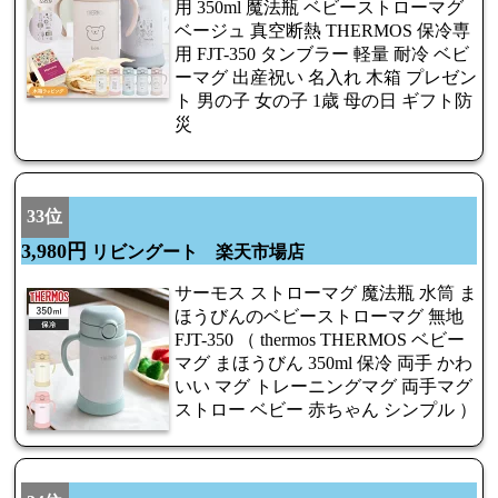
用 350ml 魔法瓶 ベビーストローマグ
ベージュ 真空断熱 THERMOS 保冷専
用 FJT-350 タンブラー 軽量 耐冷 ベビ
ーマグ 出産祝い 名入れ 木箱 プレゼン
ト 男の子 女の子 1歳 母の日 ギフト防
災
33位
3,980円
リビングート 楽天市場店
サーモス ストローマグ 魔法瓶 水筒 ま
ほうびんのベビーストローマグ 無地
FJT-350 （ thermos THERMOS ベビー
マグ まほうびん 350ml 保冷 両手 かわ
いい マグ トレーニングマグ 両手マグ
ストロー ベビー 赤ちゃん シンプル ）