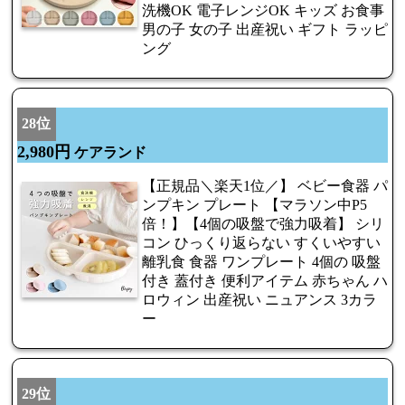
洗機OK 電子レンジOK キッズ お食事
男の子 女の子 出産祝い ギフト ラッピ
ング
28位
2,980円
ケアランド
【正規品＼楽天1位／】 ベビー食器 パ
ンプキン プレート 【マラソン中P5
倍！】【4個の吸盤で強力吸着】 シリ
コン ひっくり返らない すくいやすい
離乳食 食器 ワンプレート 4個の 吸盤
付き 蓋付き 便利アイテム 赤ちゃん ハ
ロウィン 出産祝い ニュアンス 3カラ
ー
29位