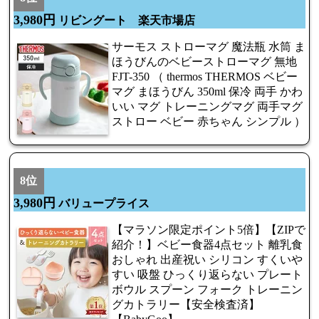
3,980円
リビングート 楽天市場店
サーモス ストローマグ 魔法瓶 水筒 ま
ほうびんのベビーストローマグ 無地
FJT-350 （ thermos THERMOS ベビー
マグ まほうびん 350ml 保冷 両手 かわ
いい マグ トレーニングマグ 両手マグ
ストロー ベビー 赤ちゃん シンプル ）
8位
3,980円
バリュープライス
【マラソン限定ポイント5倍】【ZIPで
紹介！】ベビー食器4点セット 離乳食
おしゃれ 出産祝い シリコン すくいや
すい 吸盤 ひっくり返らない プレート
ボウル スプーン フォーク トレーニン
グカトラリー【安全検査済】