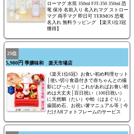
ローマグ 水筒 350ml FJT-350 350ml 恐
竜 保冷 名前入り 名入れマグ ストロー
マグ 両手マグ 即日可 TERMOS 恐竜
名入れ 無料ラッピング 【楽天1位3冠
獲得】
25位
5,980円
季膳味和 楽天市場店
《楽天1位6冠》お食い初め料理セット
│使い切り食器付きで赤ちゃんとの撮
影にぴったり｜これがあればお食い初
めは大丈夫│百日祝い（100日祝い）
に天然鯛（たい）や蛤（はまぐり）、
歯固め石、お祝い箸マニュアル等｜今
だけARフォトフレームのサービス