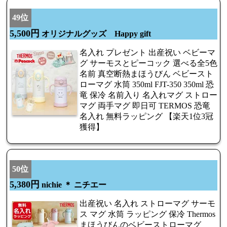
49位
5,500円
オリジナルグッズ Happy gift
名入れ プレゼント 出産祝い ベビーマ
グ サーモスとピーコック 選べる全5色
名前 真空断熱まほうびん ベビースト
ローマグ 水筒 350ml FJT-350 350ml 恐
竜 保冷 名前入り 名入れマグ ストロー
マグ 両手マグ 即日可 TERMOS 恐竜
名入れ 無料ラッピング 【楽天1位3冠
獲得】
50位
5,380円
nichie ＊ ニチエー
出産祝い 名入れ ストローマグ サーモ
ス マグ 水筒 ラッピング 保冷 Thermos
まほうびんのベビーストローマグ