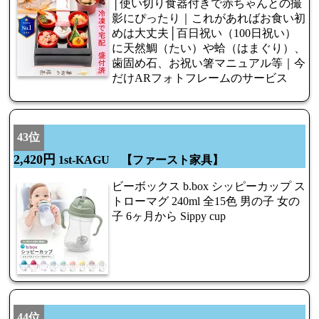
│使い切り食器付きで赤ちゃんとの撮
影にぴったり｜これがあればお食い初
めは大丈夫│百日祝い（100日祝い）
に天然鯛（たい）や蛤（はまぐり）、
歯固め石、お祝い箸マニュアル等｜今
だけARフォトフレームのサービス
43位
2,420円
1st-KAGU 【ファースト家具】
ビーボックス b.box シッピーカップ ス
トローマグ 240ml 全15色 男の子 女の
子 6ヶ月から Sippy cup
44位