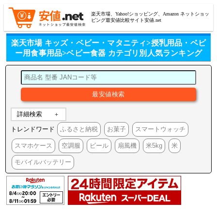
楽天市場、Yahoo!ショッピング、Amazon ネットショッ
ピング最安値比較サイト安値.net
楽天市場 キッズ・ベビー・マタニティ>授乳用品・ベビ
ー用食事用品>ベビー食器 カテゴリ別人気ランキング
詳細検索
トレンドワード
ふるさと納税
お菓子
スマートウォッチ
スマホケース
空調服
ビール
扇風機
米5kg
米
モバイルバッテリー