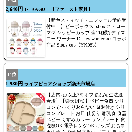
2,640円
1st-KAGU 【ファースト家具】
【新色スティッチ・エンジェル予約受
付中！】ビーボックス b.box ストロー
マグ シッピーカップ 全11種類 ディズ
ニー ワーナー Disney warnerbrosコラボ
商品 Sippy cup【YK08b】
14位
1,980円
ライフピュアショップ楽天市場店
【店内2点以上7％オフ 食品衛生法適
合済】【楽天14冠 】ベビー食器 シリ
コン ひっくり返らない 吸盤付き シリ
コンプレート お皿 仕切り 離乳食 食器
ベビー くすみカラー ワンプレート 食
洗機OK 電子レンジOK キッズ お食事
男の子 女の子 出産祝い ギフト ラッピ