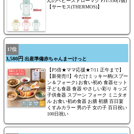
んのベビーストローマグ FJT-350(1個)
【サーモス(THERMOS)】
17位
3,580円
出産準備赤ちゃんまーけっと
【P5倍★ママ応援★7/11 正午まで】
【新発売!!】今だけミッキー柄(スプー
ン＆フォーク) お食い初め 食器セット
子ども食器 食器 やさしい彩り キッズ
子供食器 スプーン フォーク ミニタオ
ル お食い初め食器 お膳 初膳 百日宴
くすみカラー 男の子 女の子 百日祝い
100日祝い