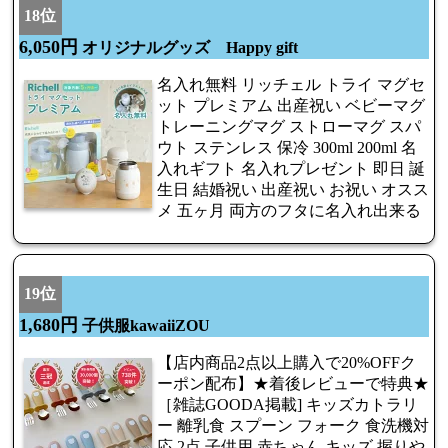
18位
6,050円
オリジナルグッズ Happy gift
名入れ無料 リッチェル トライ マグセ
ット プレミアム 出産祝い ベビーマグ
トレーニングマグ ストローマグ スパ
ウト ステンレス 保冷 300ml 200ml 名
入れギフト 名入れプレゼント 即日 誕
生日 結婚祝い 出産祝い お祝い オスス
メ 五ヶ月 両方のフタに名入れ出来る
19位
1,680円
子供服kawaiiZOU
【店内商品2点以上購入で20%OFFク
ーポン配布】★着後レビューで特典★
［雑誌GOODA掲載] キッズカトラリ
ー 離乳食 スプーン フォーク 食洗機対
応 2点 子供用 赤ちゃん キッズ 握りや