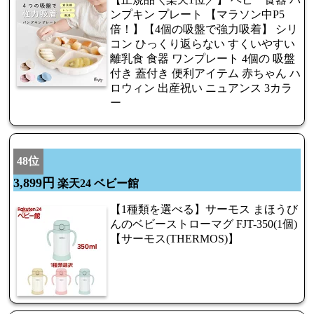
ンプキン プレート 【マラソン中P5
倍！】【4個の吸盤で強力吸着】 シリ
コン ひっくり返らない すくいやすい
離乳食 食器 ワンプレート 4個の 吸盤
付き 蓋付き 便利アイテム 赤ちゃん ハ
ロウィン 出産祝い ニュアンス 3カラ
ー
48位
3,899円
楽天24 ベビー館
【1種類を選べる】サーモス まほうび
んのベビーストローマグ FJT-350(1個)
【サーモス(THERMOS)】