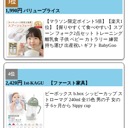
3位
1,990円
バリュープライス
【マラソン限定ポイント5倍】【楽天1
位】【握りやすくて食べやすい】スプ
ーン フォーク2点セット トレーニング
離乳食 子供 ベビー カトラリー 練習
持ち運び 出産祝い ギフト BabyGoo
4位
2,420円
1st-KAGU 【ファースト家具】
ビーボックス b.box シッピーカップ ス
トローマグ 240ml 全15色 男の子 女の
子 6ヶ月から Sippy cup