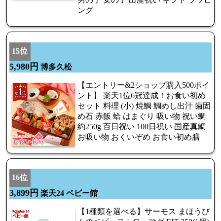
ング
15位
5,980円
博多久松
【エントリー&2ショップ購入500ポイ
ント】 楽天1位6冠達成！お食い初め
セット 料理 (小) 焼鯛 鯛めし出汁 歯固
め石 赤飯 蛤 はまぐり 吸い物 祝い鯛
約250g 百日祝い 100日祝い 国産真鯛
お吸い物 おくいぞめ お食い初め膳
16位
3,899円
楽天24 ベビー館
【1種類を選べる】サーモス まほうび