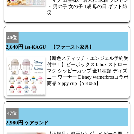
ーマグ 出産祝い 名入れ 木箱 プレゼン
ト 男の子 女の子 1歳 母の日 ギフト防
災
46位
2,640円
1st-KAGU 【ファースト家具】
【新色スティッチ・エンジェル予約受
付中！】ビーボックス b.box ストロー
マグ シッピーカップ 全11種類 ディズ
ニー ワーナー Disney warnerbrosコラボ
商品 Sippy cup【YK08b】
47位
2,980円
ケアランド
【正規品＼楽天1位／】 ベビー食器 パ