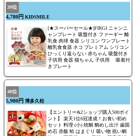
39位
4,780円
KIDSMILE
[★スーパーセール★]FIRGI ニャンニ
ャンプレート 吸盤付き ファーギー 離
乳食 肉球 食器 シリコン ワンプレート
離乳食食器 ネコ プレミアム シリコン
ひっくり返らない 赤ちゃん 吸盤付き
子供用 食器 猫ちゃん 子供用 吸着付
きプレート
40位
5,980円
博多久松
【エントリー&2ショップ購入500ポイ
ント】 楽天1位6冠達成！お食い初め
セット 料理 (小) 焼鯛 鯛めし出汁 歯固
め石 赤飯 蛤 はまぐり 吸い物 祝い鯛