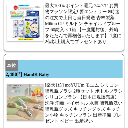
最大100％ポイント還元 7/4-7/11お買
物マラソン限定! 要エントリー 8時迄
の注文で土日も当日発送 杏林製薬
Milton CP ミルトン チャイルドプルー
フ 60錠入 × 1箱 【一度開封後、外箱
をたたんで再梱包いたします】 1度に
2個以上購入でプレゼントあり
29位
2,480円
HandK Baby
[楽天1位] moYUUm モユム シリコン
哺乳瓶ブラシ 2種セット ボトルブラシ
シリコンブラシ 【日本正規販売店】
洗浄 消毒 マイボトル 水筒 哺乳瓶洗い
哺乳瓶グッズ キッチングッズ キッチ
ン小物 キッチンブラシ 出産準備 プレ
ゼント ベビー 出産祝い