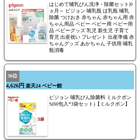
はじめて哺乳びん洗浄・除菌セット|0
ヵ月～ ピジョン 哺乳瓶 ほ乳瓶 哺乳
除菌 つけおき 赤ちゃん 赤ちゃん用 赤
ちゃん用品 ベビー ベビー用 ベビー用
品 ベビーグッズ 乳児 新生児 子育て
育児 出産祝い プレゼント 出産準備 赤
ちゃんグッズ あかちゃん 子供用 哺乳
瓶消毒
36位
4,626円
楽天24 ベビー館
ピジョン 哺乳びん除菌料 ミルクポン
S(60包入*3袋セット)【ミルクポン】