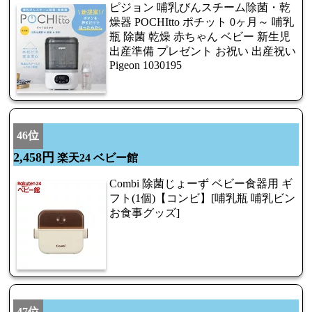
ピジョン 哺乳びんスチーム除菌・乾
燥器 POCHItto ポチット 0ヶ月～ 哺乳
瓶 除菌 乾燥 赤ちゃん ベビー 新生児
出産準備 プレゼント お祝い 出産祝い
Pigeon 1030195
46位
2,458円
楽天24 ベビー館
Combi 除菌じょーず ベビー食器用 ギ
フト(1個)【コンビ】[哺乳瓶 哺乳ビン
お食事グッズ]
47位