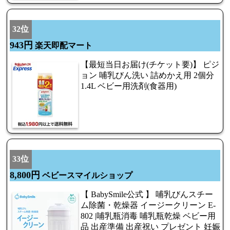
32位
943円
楽天即配マート
【最短当日お届け(チケット要)】 ピジ
ョン 哺乳びん洗い 詰めかえ用 2個分
1.4L ベビー用洗剤(食器用)
33位
8,800円
ベビースマイルショップ
【 BabySmile公式 】 哺乳びんスチー
ム除菌・乾燥器 イージークリーン E-
802 |哺乳瓶消毒 哺乳瓶乾燥 ベビー用
品 出産準備 出産祝い プレゼント 妊娠