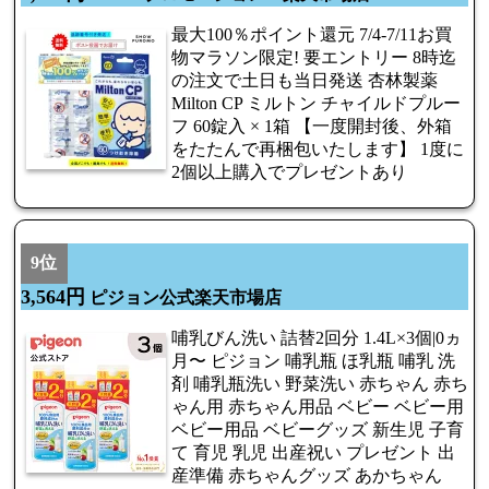
最大100％ポイント還元 7/4-7/11お買
物マラソン限定! 要エントリー 8時迄
の注文で土日も当日発送 杏林製薬
Milton CP ミルトン チャイルドプルー
フ 60錠入 × 1箱 【一度開封後、外箱
をたたんで再梱包いたします】 1度に
2個以上購入でプレゼントあり
9位
3,564円
ピジョン公式楽天市場店
哺乳びん洗い 詰替2回分 1.4L×3個|0ヵ
月〜 ピジョン 哺乳瓶 ほ乳瓶 哺乳 洗
剤 哺乳瓶洗い 野菜洗い 赤ちゃん 赤ち
ゃん用 赤ちゃん用品 ベビー ベビー用
ベビー用品 ベビーグッズ 新生児 子育
て 育児 乳児 出産祝い プレゼント 出
産準備 赤ちゃんグッズ あかちゃん