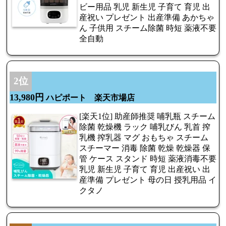
ビー用品 乳児 新生児 子育て 育児 出
産祝い プレゼント 出産準備 あかちゃ
ん 子供用 スチーム除菌 時短 薬液不要
全自動
2位
13,980円
ハピポート 楽天市場店
[楽天1位] 助産師推奨 哺乳瓶 スチーム
除菌 乾燥機 ラック 哺乳びん 乳首 搾
乳機 搾乳器 マグ おもちゃ スチーム
スチーマー 消毒 除菌 乾燥 乾燥器 保
管 ケース スタンド 時短 薬液消毒不要
乳児 新生児 子育て 育児 出産祝い 出
産準備 プレゼント 母の日 授乳用品 イ
クタノ