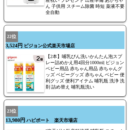
産祝い プレゼント 出産準備 あかちゃ
ん 子供用 スチーム除菌 時短 薬液不要
全自動
22位
3,524円
ピジョン公式楽天市場店
【2本】哺乳びん洗いかんたん泡スプ
レー詰めかえ用4回分1000ml| ピジョン
ベビー用品 赤ちゃん用品 赤ちゃんグ
ッズ ベビーグッズ 赤ちゃん ベビー 便
利グッズ 便利アイテム 哺乳瓶 洗浄 洗
剤 詰め替え 哺乳瓶洗い
23位
13,980円
ハピポート 楽天市場店