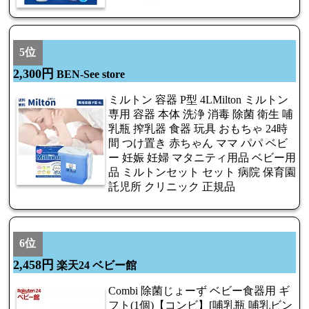
5位
2,300円
BEN-See store
ミルトン 容器 P型 4LMilton ミルトン
専用 容器 本体 洗浄 消毒 除菌 衛生 哺
乳瓶 搾乳器 食器 玩具 おもちゃ 24時
間 つけ置き 赤ちゃん ママ パパ ベビ
ー 妊娠 妊婦 マタニティ用品 ベビー用
品 ミルトンセット セット 病院 保育園
託児所 クリニック 正規品
6位
2,458円
楽天24 ベビー館
Combi 除菌じょーず ベビー食器用 ギ
フト(1個)【コンビ】[哺乳瓶 哺乳ビン