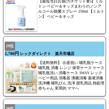
【最短当日お届け(チケット要)】ミル
トン ベビー＆キッズまわりのノンア
ルコール除菌スプレー 250ml 【ミルト
ン】 ベビー＆キッズ
19位
2,780円
レックダイレクト 楽天市場店
【送料無料】 出産祝い 哺乳瓶ケース
哺乳瓶 消毒 レンジ 保管ケース ケース
哺乳瓶洗い 消毒ケース 3WAY レック
ベビー用品 消毒器 沸騰消毒 薬液消毒
洗浄機 哺乳びん 洗浄 授乳用品 熱処理
赤ちゃん 実用的 ママへ
20位