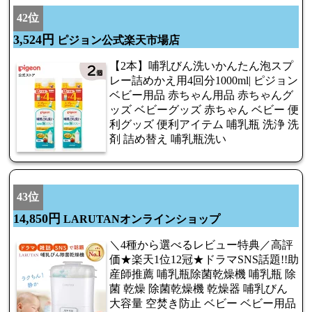
42位
3,524円
ピジョン公式楽天市場店
【2本】哺乳びん洗いかんたん泡スプ
レー詰めかえ用4回分1000ml| ピジョン
ベビー用品 赤ちゃん用品 赤ちゃんグ
ッズ ベビーグッズ 赤ちゃん ベビー 便
利グッズ 便利アイテム 哺乳瓶 洗浄 洗
剤 詰め替え 哺乳瓶洗い
43位
14,850円
LARUTANオンラインショップ
＼4種から選べるレビュー特典／高評
価★楽天1位12冠★ドラマSNS話題!!助
産師推薦 哺乳瓶除菌乾燥機 哺乳瓶 除
菌 乾燥 除菌乾燥機 乾燥器 哺乳びん
大容量 空焚き防止 ベビー ベビー用品