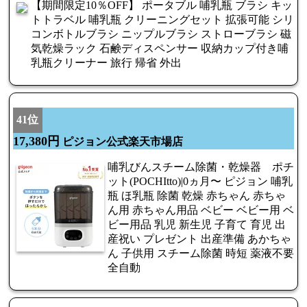
【期間限定10％OFF】 ポータブル 哺乳瓶 ブラシ キッ
トトラベル 哺乳瓶 クリーニングセット 拡張可能 シリ
コンボトルブラシ ニップルブラシ ストローブラシ 磁
気乾燥ラック 石鹸ディスペンサー 収納カップ付き哺
乳瓶クリーナー 旅行 帰省 外出
41位
17,380円
ピジョン公式楽天市場店
哺乳びんスチーム除菌・乾燥器 ポチ
ット(POCHItto)|0ヵ月〜 ピジョン 哺乳
瓶 ほ乳瓶 除菌 乾燥 赤ちゃん 赤ちゃ
ん用 赤ちゃん用品 ベビー ベビー用 ベ
ビー用品 乳児 新生児 子育て 育児 出
産祝い プレゼント 出産準備 あかちゃ
ん 子供用 スチーム除菌 時短 薬液不要
全自動