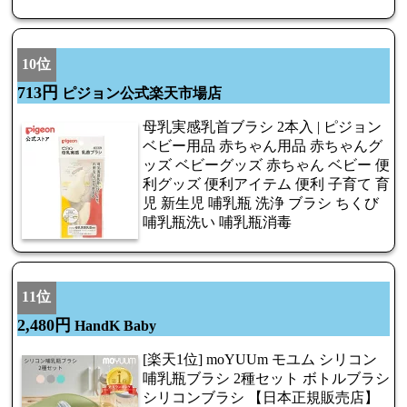
10位
713円
ピジョン公式楽天市場店
母乳実感乳首ブラシ 2本入 | ピジョン
ベビー用品 赤ちゃん用品 赤ちゃんグ
ッズ ベビーグッズ 赤ちゃん ベビー 便
利グッズ 便利アイテム 便利 子育て 育
児 新生児 哺乳瓶 洗浄 ブラシ ちくび
哺乳瓶洗い 哺乳瓶消毒
11位
2,480円
HandK Baby
[楽天1位] moYUUm モユム シリコン
哺乳瓶ブラシ 2種セット ボトルブラシ
シリコンブラシ 【日本正規販売店】