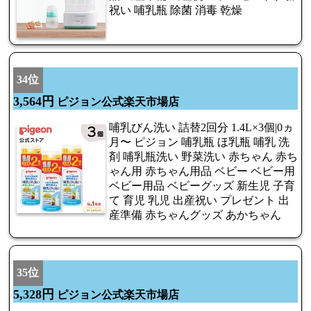
祝い 哺乳瓶 除菌 消毒 乾燥
34位
3,564円
ピジョン公式楽天市場店
哺乳びん洗い 詰替2回分 1.4L×3個|0ヵ
月〜 ピジョン 哺乳瓶 ほ乳瓶 哺乳 洗
剤 哺乳瓶洗い 野菜洗い 赤ちゃん 赤ち
ゃん用 赤ちゃん用品 ベビー ベビー用
ベビー用品 ベビーグッズ 新生児 子育
て 育児 乳児 出産祝い プレゼント 出
産準備 赤ちゃんグッズ あかちゃん
35位
5,328円
ピジョン公式楽天市場店