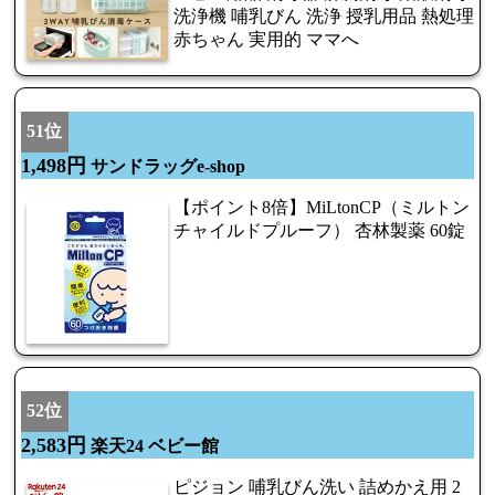
洗浄機 哺乳びん 洗浄 授乳用品 熱処理
赤ちゃん 実用的 ママへ
51位
1,498円
サンドラッグe-shop
【ポイント8倍】MiLtonCP（ミルトン
チャイルドプルーフ） 杏林製薬 60錠
52位
2,583円
楽天24 ベビー館
ピジョン 哺乳びん洗い 詰めかえ用 2