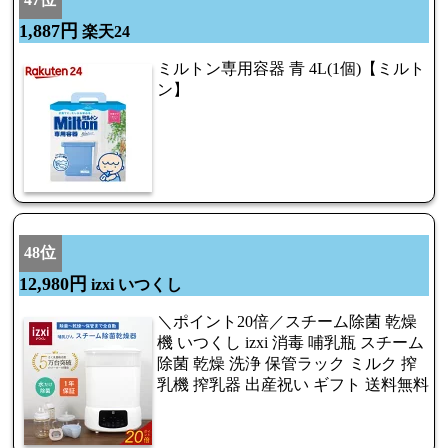
1,887円
楽天24
ミルトン専用容器 青 4L(1個)【ミルト
ン】
48位
12,980円
izxi いつくし
＼ポイント20倍／スチーム除菌 乾燥
機 いつくし izxi 消毒 哺乳瓶 スチーム
除菌 乾燥 洗浄 保管ラック ミルク 搾
乳機 搾乳器 出産祝い ギフト 送料無料