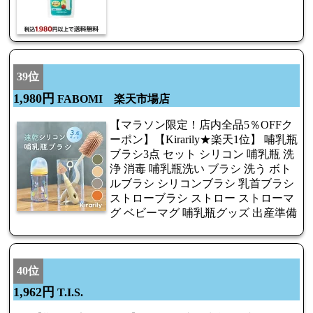
39位
1,980円
FABOMI 楽天市場店
【マラソン限定！店内全品5％OFFク
ーポン】【Kirarily★楽天1位】 哺乳瓶
ブラシ3点 セット シリコン 哺乳瓶 洗
浄 消毒 哺乳瓶洗い ブラシ 洗う ボト
ルブラシ シリコンブラシ 乳首ブラシ
ストローブラシ ストロー ストローマ
グ ベビーマグ 哺乳瓶グッズ 出産準備
40位
1,962円
T.I.S.