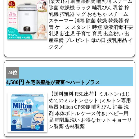
[楽天1位] 助産師推奨 哺乳瓶 スチーム
除菌 乾燥機 ラック 哺乳びん 乳首 搾
乳機 搾乳器 マグ おもちゃ スチーム
スチーマー 消毒 除菌 乾燥 乾燥器 保
管 ケース スタンド 時短 薬液消毒不要
乳児 新生児 子育て 育児 出産祝い 出
産準備 プレゼント 母の日 授乳用品 イ
クタノ
24位
4,580円
在宅医療品が豊富〜ハートプラス
【送料無料 RSL出荷】ミルトン はじ
めてのミルトンセット [ミルトン専用
容器 Milton CP60錠 哺乳びん 消毒 洗
剤 本体ボトル ケース付き] ベビー用
品 哺乳瓶洗い お得なセット キョーリ
ン製薬 杏林製薬