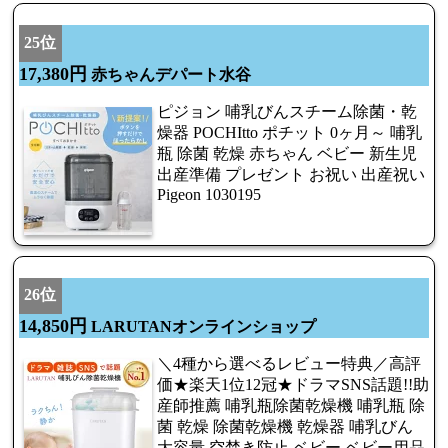
25位
17,380円
赤ちゃんデパート水谷
ピジョン 哺乳びんスチーム除菌・乾
燥器 POCHItto ポチット 0ヶ月～ 哺乳
瓶 除菌 乾燥 赤ちゃん ベビー 新生児
出産準備 プレゼント お祝い 出産祝い
Pigeon 1030195
26位
14,850円
LARUTANオンラインショップ
＼4種から選べるレビュー特典／高評
価★楽天1位12冠★ドラマSNS話題!!助
産師推薦 哺乳瓶除菌乾燥機 哺乳瓶 除
菌 乾燥 除菌乾燥機 乾燥器 哺乳びん
大容量 空焚き防止 ベビー ベビー用品