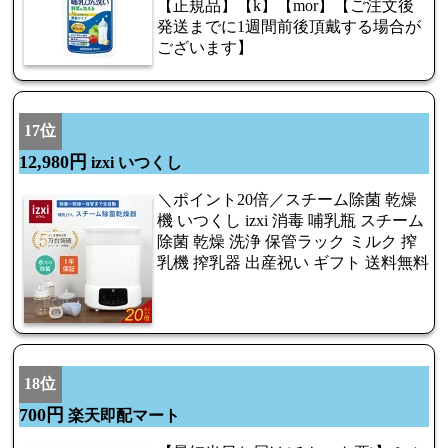
【正規品】【k】【mor】【ご注文後
発送までに1週間前後頂戴する場合が
ございます】
17位
12,980円
izxi いつくし
＼ポイント20倍／スチーム除菌 乾燥
機 いつくし izxi 消毒 哺乳瓶 スチーム
除菌 乾燥 洗浄 保管ラック ミルク 搾
乳機 搾乳器 出産祝い ギフト 送料無料
18位
700円
楽天即配マート