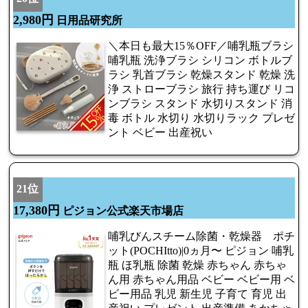
2,980円
日用品研究所
＼本日も最大15％OFF／哺乳瓶ブラシ
哺乳瓶 洗浄ブラシ シリコン ボトルブ
ラシ 乳首ブラシ 乾燥スタンド 乾燥 洗
浄 ストローブラシ 旅行 持ち運び リコ
ンブラシ スタンド 水切りスタンド 消
毒 ボトル 水切り 水切りラック プレゼ
ント ベビー 出産祝い
21位
17,380円
ピジョン公式楽天市場店
哺乳びんスチーム除菌・乾燥器 ポチ
ット(POCHItto)|0ヵ月〜 ピジョン 哺乳
瓶 ほ乳瓶 除菌 乾燥 赤ちゃん 赤ちゃ
ん用 赤ちゃん用品 ベビー ベビー用 ベ
ビー用品 乳児 新生児 子育て 育児 出