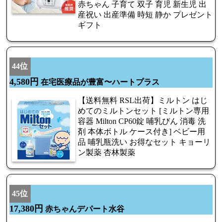
赤ちゃん 子育て 双子 育児 新生児 出
産祝い 出産準備 時短 静か プレゼント
ギフト
44位
4,580円
在宅医療品が豊富〜ハートプラス
【送料無料 RSL出荷】ミルトン はじ
めてのミルトンセット [ミルトン専用
容器 Milton CP60錠 哺乳びん 消毒 洗
剤 本体ボトル ケース付き] ベビー用
品 哺乳瓶洗い お得なセット キョーリ
ン製薬 杏林製薬
45位
17,380円
赤ちゃんデパート水谷