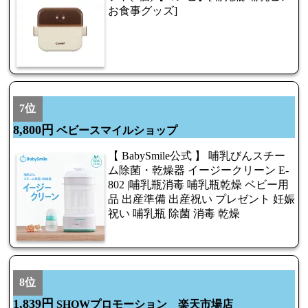
お食事グッズ]
7位
8,800円
ベビースマイルショップ
【 BabySmile公式 】 哺乳びんスチー
ム除菌・乾燥器 イージークリーン E-
802 |哺乳瓶消毒 哺乳瓶乾燥 ベビー用
品 出産準備 出産祝い プレゼント 妊娠
祝い 哺乳瓶 除菌 消毒 乾燥
8位
1,839円
SHOWプロモーション 楽天市場店