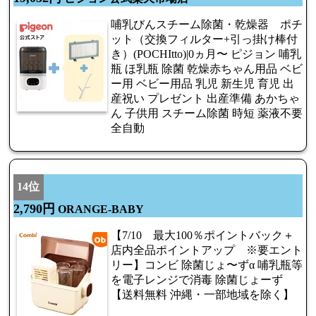
哺乳びんスチーム除菌・乾燥器 ポチ
ット（交換フィルター+引っ掛け棒付
き）(POCHItto)|0ヵ月〜 ピジョン 哺乳
瓶 ほ乳瓶 除菌 乾燥赤ちゃん用品 ベビ
ー用 ベビー用品 乳児 新生児 育児 出
産祝い プレゼント 出産準備 あかちゃ
ん 子供用 スチーム除菌 時短 薬液不要
全自動
14位
2,790円
ORANGE-BABY
【7/10 最大100％ポイントバック＋
店内全品ポイントアップ ※要エント
リー】コンビ 除菌じょ〜ずα 哺乳瓶等
を電子レンジで消毒 除菌じょーず
【送料無料 沖縄・一部地域を除く】