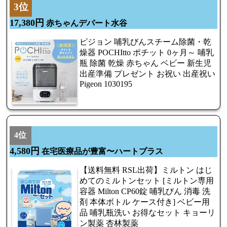
3位
17,380円
赤ちゃんデパート水谷
ピジョン 哺乳びんスチーム除菌・乾
燥器 POCHItto ポチット 0ヶ月～ 哺乳
瓶 除菌 乾燥 赤ちゃん ベビー 新生児
出産準備 プレゼント お祝い 出産祝い
Pigeon 1030195
4位
4,580円
在宅医療品が豊富〜ハートプラス
【送料無料 RSL出荷】ミルトン はじ
めてのミルトンセット [ミルトン専用
容器 Milton CP60錠 哺乳びん 消毒 洗
剤 本体ボトル ケース付き] ベビー用
品 哺乳瓶洗い お得なセット キョーリ
ン製薬 杏林製薬