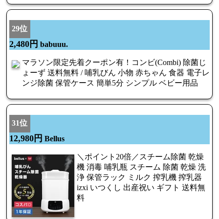
29位
2,480円
babuuu.
マラソン限定先着クーポン有！コンビ(Combi) 除菌じ
ょーず 送料無料 / 哺乳びん 小物 赤ちゃん 食器 電子レ
ンジ除菌 保管ケース 簡単5分 シンプル ベビー用品
31位
12,980円
Bellus
＼ポイント20倍／スチーム除菌 乾燥
機 消毒 哺乳瓶 スチーム 除菌 乾燥 洗
浄 保管ラック ミルク 搾乳機 搾乳器
izxi いつくし 出産祝い ギフト 送料無
料