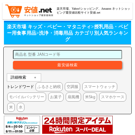
楽天市場、Yahoo!ショッピング、Amazon ネットショッ
ピング最安値比較サイト安値.net
楽天市場 キッズ・ベビー・マタニティ>授乳用品・ベビ
ー用食事用品>洗浄・消毒用品 カテゴリ別人気ランキン
グ
詳細検索
トレンドワード
ふるさと納税
空調服
スマートウォッチ
モバイルバッテリー
お菓子
扇風機
米5kg
スマホケース
米
水