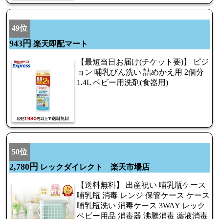
49位
943円
楽天即配マート
【最短当日お届け(チケット要)】 ピジ
ョン 哺乳びん洗い 詰めかえ用 2個分
1.4L ベビー用洗剤(食器用)
50位
2,780円
レックダイレクト 楽天市場店
【送料無料】 出産祝い 哺乳瓶ケース
哺乳瓶 消毒 レンジ 保管ケース ケース
哺乳瓶洗い 消毒ケース 3WAY レック
ベビー用品 消毒器 沸騰消毒 薬液消毒