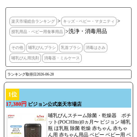
>
>
楽天市場総合ランキング
キッズ・ベビー・マタニティ
>洗浄・消毒用品
授乳用品・ベビー用食事用品
その他
哺乳びんブラシ
乳首ブラシ
消毒はさみ
哺乳びん用洗剤
消毒器・ミルケース
ランキング取得日2026-06-28
1位
17,380円
ピジョン公式楽天市場店
哺乳びんスチーム除菌・乾燥器 ポチ
ット(POCHItto)|0ヵ月〜 ピジョン 哺乳
瓶 ほ乳瓶 除菌 乾燥 赤ちゃん 赤ちゃ
ん用 赤ちゃん用品 ベビー ベビー用 ベ