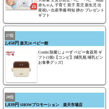
赤ちゃん 子育て 双子 育児 新生児 出
産祝い 出産準備 時短 静か プレゼント
ギフト
27位
2,458円
楽天24 ベビー館
Combi 除菌じょーず ベビー食器用 ギ
フト(1個)【コンビ】[哺乳瓶 哺乳ビン
お食事グッズ]
28位
1,839円
SHOWプロモーション 楽天市場店