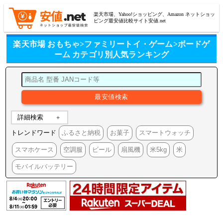
楽天市場、Yahoo!ショッピング、Amazon ネットショッ
ピング最安値比較サイト安値.net
楽天市場 おもちゃ>ファミリートイ・ゲーム>ボードゲ
ーム カテゴリ別人気ランキング
詳細検索
トレンドワード
ふるさと納税
お菓子
スマートウォッチ
スマホケース
空調服
ビール
扇風機
米5kg
米
モバイルバッテリー