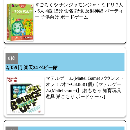
すごろくや ナンジャモンジャ・ミドリ 2人
- 6人 4歳 15分 命名 記憶 反射神経 パーティ
ー 子供向け ボードゲーム
8位
2,359円
楽天24 ベビー館
マテルゲーム(Mattel Game) バウンス・
オフ！7才〜CBJ83(1個)【マテルゲー
ム(Mattel Game)】[おもちゃ 知育玩具
遊具 巣ごもり ボードゲーム]