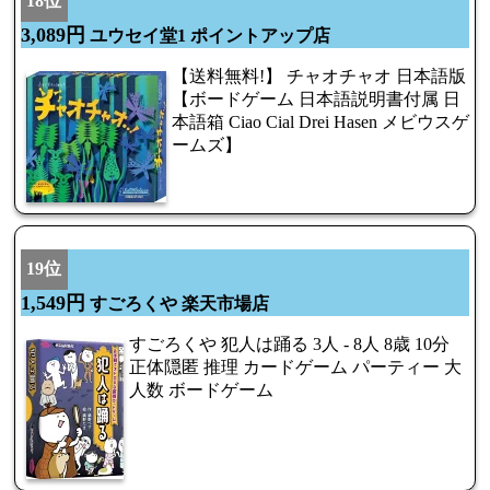
18位
3,089円
ユウセイ堂1 ポイントアップ店
【送料無料!】 チャオチャオ 日本語版
【ボードゲーム 日本語説明書付属 日
本語箱 Ciao Cial Drei Hasen メビウスゲ
ームズ】
19位
1,549円
すごろくや 楽天市場店
すごろくや 犯人は踊る 3人 - 8人 8歳 10分
正体隠匿 推理 カードゲーム パーティー 大
人数 ボードゲーム