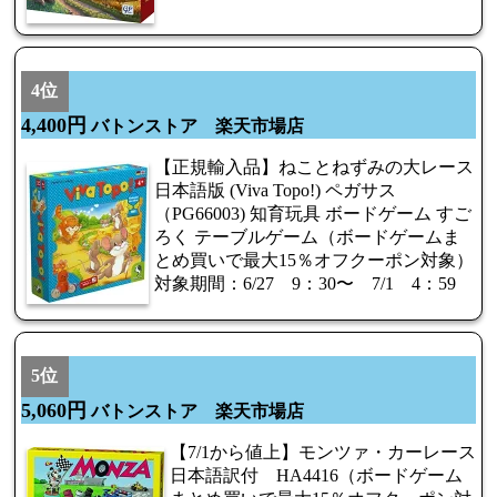
4位
4,400円
バトンストア 楽天市場店
【正規輸入品】ねことねずみの大レース
日本語版 (Viva Topo!) ペガサス
（PG66003) 知育玩具 ボードゲーム すご
ろく テーブルゲーム（ボードゲームま
とめ買いで最大15％オフクーポン対象）
対象期間：6/27 9：30〜 7/1 4：59
5位
5,060円
バトンストア 楽天市場店
【7/1から値上】モンツァ・カーレース
日本語訳付 HA4416（ボードゲーム