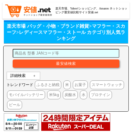
楽天市場、Yahoo!ショッピング、Amazon ネットショッ
ピング最安値比較サイト安値.net
楽天市場 バッグ・小物・ブランド雑貨>マフラー・スカ
ーフ>レディースマフラー・ストール カテゴリ別人気ラ
ンキング
詳細検索
トレンドワード
ふるさと納税
米
お菓子
スマートウォッチ
モバイルバッテリー
米5kg
炭酸水
水
プロテイン
ビール