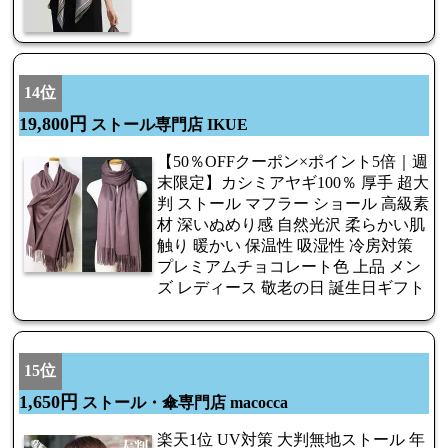
14位
19,800円
ストール専門店 IKUE
【50％OFFクーポン×ポイント5倍｜週
末限定】カシミアヤギ100％ 厚手 超大
判 ストール マフラー ショール 高級素
材 深いぬめり感 自然光沢 柔らかい肌
触り 暖かい 保温性 吸湿性 冷房対策
プレミアムチョコレート色 上品 メン
ズ レディース 敬老の日 誕生日ギフト
15位
1,650円
ストール・傘専門店 macocca
楽天1位 UV対策 大判無地ストール 年