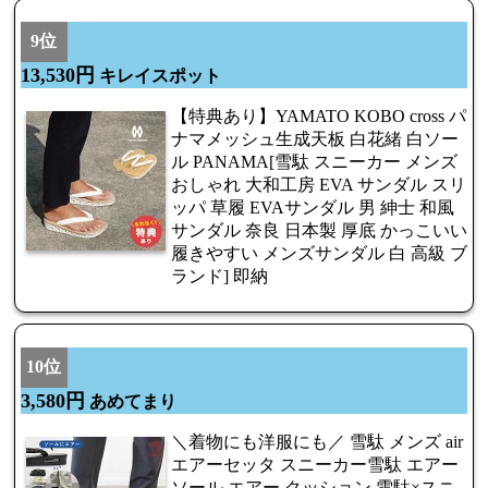
9位
13,530円
キレイスポット
【特典あり】YAMATO KOBO cross パ
ナマメッシュ生成天板 白花緒 白ソー
ル PANAMA[雪駄 スニーカー メンズ
おしゃれ 大和工房 EVA サンダル スリ
ッパ 草履 EVAサンダル 男 紳士 和風
サンダル 奈良 日本製 厚底 かっこいい
履きやすい メンズサンダル 白 高級 ブ
ランド] 即納
10位
3,580円
あめてまり
＼着物にも洋服にも／ 雪駄 メンズ air
エアーセッタ スニーカー雪駄 エアー
ソール エアー クッション 雪駄×スニ