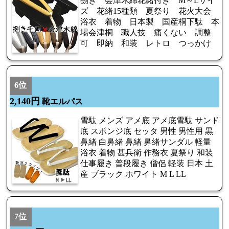
捌き 会津木綿花緒付き M～Lサイ
ズ 花緒15種類 夏祭り 花火大会
浴衣 着物 日本製 国産桐下駄 本
場会津桐 職人技 痛くない 調整
可 即納 和装 レトロ つっかけ
6位
2,140円
靴エルパス
雪駄 メンズ アメ底 アメ底雪駄 サンド
底 スポンジ底 セッタ 男性 男性用 黒
鼻緒 白鼻緒 鼻緒 鼻緒サンダル 軽量
浴衣 着物 甚兵衛 作務衣 夏祭り 和装
仕事履き 普段履き 僧侶 軽装 日本 土
産 ブラック ホワイト M L LL
7位