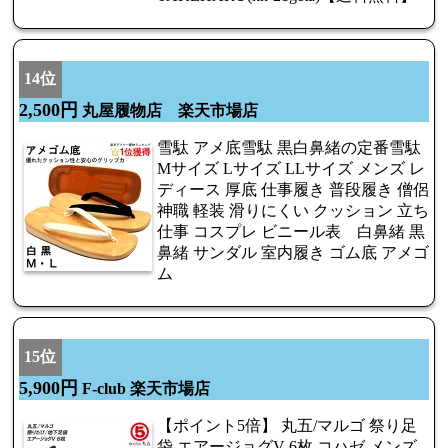
14位
2,500円
丸屋履物店 楽天市場店
雪駄 アメ底雪駄 黒白鼻緒の定番雪駄
Mサイズ Lサイズ LLサイズ メンズ レ
ディース 厚底 仕事履き 普段履き 僧侶
神職 軽装 滑りにくい クッション 立ち
仕事 コスプレ ビニール表 白鼻緒 黒
鼻緒 サンダル 室内履き ゴム底 アメゴ
ム
15位
5,900円
F-club 楽天市場店
【ポイント5倍】 丸五/マルゴ 祭り足
袋 エアージョグV 6枚 コハゼ メンズ