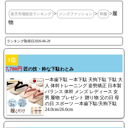
>
>
>履
楽天市場総合ランキング
メンズファッション
和服
物
ランキング取得日2026-06-29
1位
7,780円
匠の技・粋な下駄わとみ
一本歯下駄 一本下駄 天狗下駄 下駄 大
人 体幹トレーニング 姿勢矯正 日本製
バランス 体幹 メンズ レディース 女
男 履物 プレゼント 贈り物 父の日 母
の日 スポーツ 一本歯下駄/天狗下駄
24.0cm/26.0cm