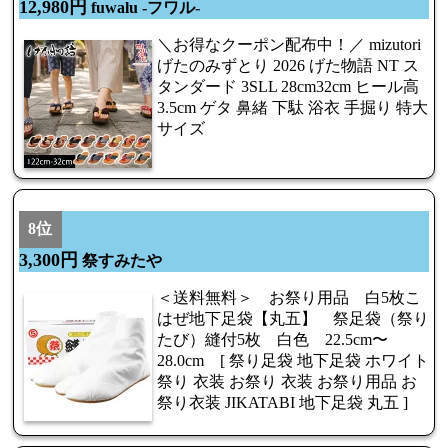
12,980円
fuwalu -フワル-
＼お得なクーポン配布中！／ mizutori
げたのみずとり 2026 げた物語 NT ス
タンダード 3SLL 28cm32cm ヒール高
3.5cm ゲタ 鼻緒 下駄 浴衣 手掘り 特大
サイズ
8位
3,300円
祭すみたや
＜送料無料＞ お祭り用品 白5枚こ
はぜ地下足袋【丸五】 祭足袋（祭り
たび）縫付5枚 白色 22.5cm〜
28.0cm [ 祭り足袋 地下足袋 ホワイト
祭り 衣装 お祭り 衣装 お祭り用品 お
祭り衣装 JIKATABI 地下足袋 丸五 ]