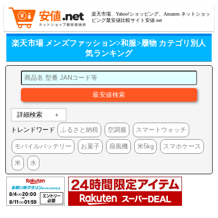
楽天市場、Yahoo!ショッピング、Amazon ネットショッ
ピング最安値比較サイト安値.net
楽天市場 メンズファッション>和服>履物 カテゴリ別人
気ランキング
詳細検索
トレンドワード
ふるさと納税
空調服
スマートウォッチ
モバイルバッテリー
お菓子
扇風機
米5kg
スマホケース
米
水