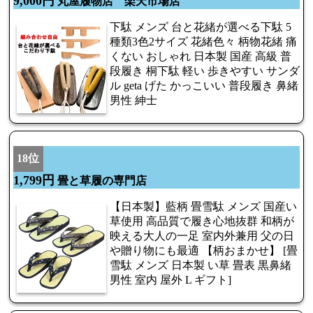
9,000円
丸屋履物店 楽天市場店
下駄 メンズ 台と花緒が選べる下駄 5
種類3色2サイズ 花緒色々 柄物花緒 痛
くない おしゃれ 日本製 国産 高級 普
段履き 桐下駄 軽い 歩きやすい サンダ
ル geta げた かっこいい 普段履き 鼻緒
男性 紳士
18位
1,799円
畳と草履の専門店
【日本製】藍柄 畳雪駄 メンズ 国産い
草使用 高品質で履き心地抜群 和柄が
映える大人の一足 室内外兼用 父の日
や贈り物にも最適 【柄おまかせ】 [畳
雪駄 メンズ 日本製 い草 畳表 黒鼻緒
男性 室内 屋外 L ギフト]