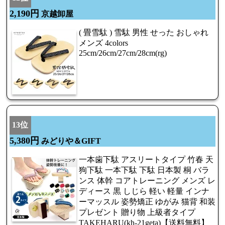
2,190円
京越卸屋
( 畳雪駄 ) 雪駄 男性 せった おしゃれ
メンズ 4colors
25cm/26cm/27cm/28cm(rg)
13位
5,380円
みどりや＆GIFT
一本歯下駄 アスリートタイプ 竹春 天
狗下駄 一本下駄 下駄 日本製 桐 バラ
ンス 体幹 コアトレーニング メンズ レ
ディース 黒 しじら 軽い 軽量 インナ
ーマッスル 姿勢矯正 ゆがみ 猫背 和装
プレゼント 贈り物 上級者タイプ
TAKEHARU(kh-21geta)【送料無料】