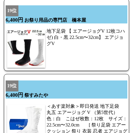
19位
6,400円
お祭り用品の専門店 橋本屋
地下足袋 【 エアージョグV 12枚コハ
ゼ) 白・黒 22.5cm〜32cm】 エアジョ
グV
19位
6,400円
祭すみたや
＜あす楽対象＞即日発送 地下足袋
丸五 エアージョグ V （第5世代）
色：白 こはぜ枚数：12枚 サイズ：
22.5cm〜32.0cm [ 祭り足袋 エアー
クッション 祭り 衣装 忍者 エアジョグ