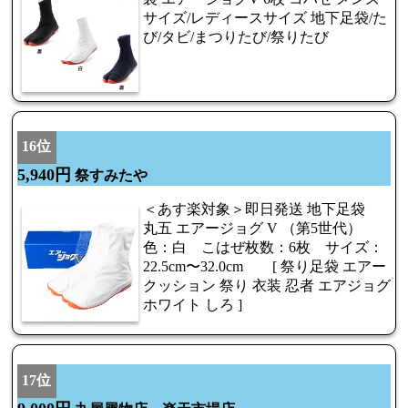
サイズ/レディースサイズ 地下足袋/た
び/タビ/まつりたび/祭りたび
16位
5,940円
祭すみたや
＜あす楽対象＞即日発送 地下足袋
丸五 エアージョグ V （第5世代）
色：白 こはぜ枚数：6枚 サイズ：
22.5cm〜32.0cm [ 祭り足袋 エアー
クッション 祭り 衣装 忍者 エアジョグ
ホワイト しろ ]
17位