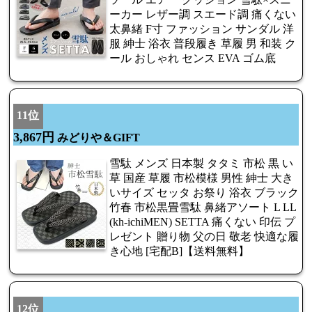
ーカー レザー調 スエード調 痛くない
太鼻緒 F寸 ファッション サンダル 洋
服 紳士 浴衣 普段履き 草履 男 和装 ク
ール おしゃれ センス EVA ゴム底
11位
3,867円
みどりや＆GIFT
雪駄 メンズ 日本製 タタミ 市松 黒 い
草 国産 草履 市松模様 男性 紳士 大き
いサイズ セッタ お祭り 浴衣 ブラック
竹春 市松黒畳雪駄 鼻緒アソート L LL
(kh-ichiMEN) SETTA 痛くない 印伝 プ
レゼント 贈り物 父の日 敬老 快適な履
き心地 [宅配B]【送料無料】
12位