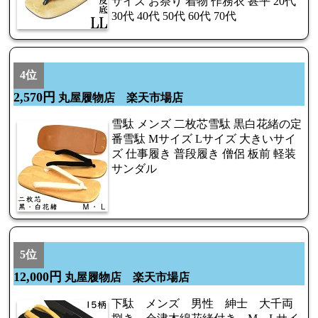
サイズ お祭り 着物 作務衣 甚平 20代
30代 40代 50代 60代 70代
4位
2,570円
丸屋履物店 楽天市場店
雪駄 メンズ 二枚芯雪駄 黒白花緒の定
番雪駄 Mサイズ Lサイズ 大きいサイ
ズ 仕事履き 普段履き 僧侶 板前 軽装
サンダル
5位
12,000円
丸屋履物店 楽天市場店
下駄 メンズ 男性 紳士 大千両