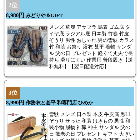
2位
8,980円
みどりや＆GIFT
メンズ 草履 アサブラ 烏表 ゴム底 タ
イヤ底 ラジアル底 日本製 竹春 竹皮
ぞうり 男性 おしゃれ 男の雪駄 カラス
竹 和装 お祭り 浴衣 甚平 着物 サンダ
ル 父の日 プレゼント 軽くて丈夫で長
持ち 滑りにくい 作業用 普段履き【送
料無料】【翌日配送対応】
3位
8,990円
作務衣と甚平 和専門店 ひめか
雪駄 メンズ 日本製 本皮 牛皮底 黒LL
ぞうり せった 和装 はきもの 男性 和
装小物 履物 神職 神主 サンダル 父の
日 敬老の日 プレゼント ギフト 大きい