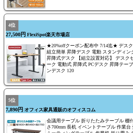
4位
27,500円
FlexiSpot楽天市場店
★20%offクーポン配布中 7/14迄★ デ
組立簡単 昇降デスク 電動 スタンディングデスク
昇降式デスク 【組立設置対応】 デスクセ
ーク 電動式 昇降式 PCデスク 昇降テーブ
ンデスク 120
5位
7,890円
オフィス家具通販のオフィスコム
会議用テーブル 折りたたみテーブル 棚付き 
さ700mm 長机 イベントテーブル 作業