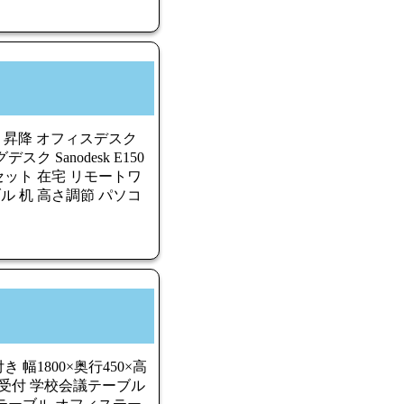
スク 昇降 オフィスデスク
 Sanodesk E150
ット 在宅 リモートワ
ル 机 高さ調節 パソコ
幅1800×奥行450×高
台 受付 学校会議テーブル