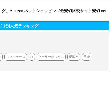
ング、Amazon ネットショッピング最安値比較サイト安値.net
ゴリ別人気ランキング
チ
スマホケース
水
クーラーボックス
炭酸水
日傘