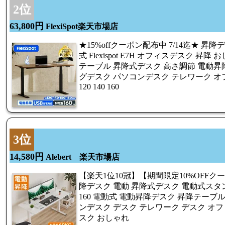
2位
63,800円
FlexiSpot楽天市場店
★15%offクーポン配布中 7/14迄★ 昇降
式 Flexispot E7H オフィスデスク 昇
テーブル 昇降式デスク 高さ調節 電動昇
グデスク パソコンデスク テレワーク オ
120 140 160
3位
14,580円
Alebert 楽天市場店
【楽天1位10冠】【期間限定10%OFFクーポン+
降デスク 電動 昇降式デスク 電動式スタン
160 電動式 電動昇降デスク 昇降テーブ
ンデスク デスク テレワーク デスク オ
スク おしゃれ