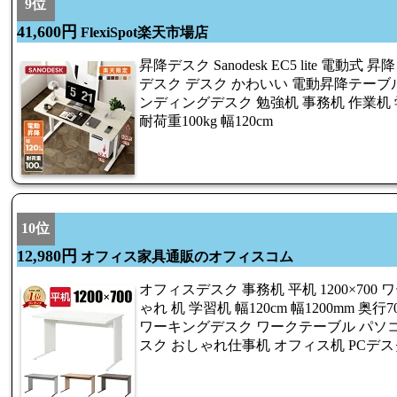
9位
41,600円
FlexiSpot楽天市場店
昇降デスク Sanodesk EC5 lite 電動
デスク デスク かわいい 電動昇降テーブル
ンディングデスク 勉強机 事務机 作業机 
耐荷重100kg 幅120cm
10位
12,980円
オフィス家具通販のオフィスコム
オフィスデスク 事務机 平机 1200×700
ゃれ 机 学習机 幅120cm 幅1200mm 奥行70
ワーキングデスク ワークテーブル パソコ
スク おしゃれ仕事机 オフィス机 PCデス