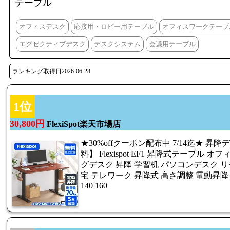
テーブル
オフィスデスク
応接用・ロビー用テーブル
オフィスワークテーブ
エグゼクティブデスク
デスクシステム
会議用テーブル
ランキング取得日2026-06-28
1位
30,800円
FlexiSpot楽天市場店
★30%offクーポン配布中 7/14迄★ 昇
料】 Flexispot EF1 昇降式テーブル
グデスク 昇降 学習机 パソコンデスク リ
宅 テレワーク 昇降式 高さ調整 電動昇降テー
140 160