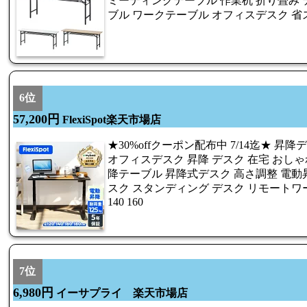
ミーティングテーブル 作業机 折り畳み 
ブル ワークテーブル オフィスデスク 省
6位
57,200円
FlexiSpot楽天市場店
★30%offクーポン配布中 7/14迄★ 昇降デスク 
オフィスデスク 昇降 デスク 在宅 おしゃ
降テーブル 昇降式デスク 高さ調整 電動
スク スタンディング デスク リモートワー
140 160
7位
6,980円
イーサプライ 楽天市場店