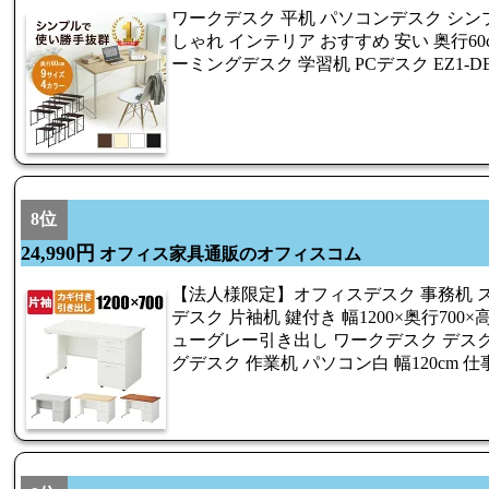
ワークデスク 平机 パソコンデスク シン
しゃれ インテリア おすすめ 安い 奥行60c
ーミングデスク 学習机 PCデスク EZ1-DES
8位
24,990円
オフィス家具通販のオフィスコム
【法人様限定】オフィスデスク 事務机 
デスク 片袖机 鍵付き 幅1200×奥行700×
ューグレー引き出し ワークデスク デスク 
グデスク 作業机 パソコン白 幅120cm 仕