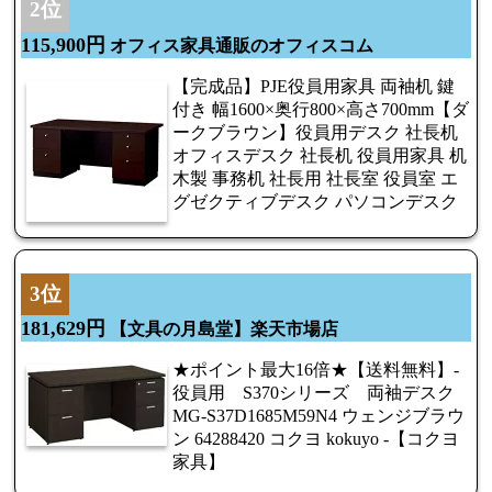
2位
115,900円
オフィス家具通販のオフィスコム
【完成品】PJE役員用家具 両袖机 鍵
付き 幅1600×奥行800×高さ700mm【ダ
ークブラウン】役員用デスク 社長机
オフィスデスク 社長机 役員用家具 机
木製 事務机 社長用 社長室 役員室 エ
グゼクティブデスク パソコンデスク
3位
181,629円
【文具の月島堂】楽天市場店
★ポイント最大16倍★【送料無料】-
役員用 S370シリーズ 両袖デスク
MG-S37D1685M59N4 ウェンジブラウ
ン 64288420 コクヨ kokuyo -【コクヨ
家具】