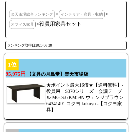
>
>
楽天市場総合ランキング
インテリア・寝具・収納
>役員用家具セット
オフィス家具
ランキング取得日2026-06-28
1位
95,975円
【文具の月島堂】楽天市場店
★ポイント最大16倍★【送料無料】-
役員用 S370シリーズ 会議テーブ
ル MG-S37KM59N ウェンジブラウン
64341491 コクヨ kokuyo -【コクヨ家
具】