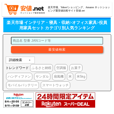
楽天市場、Yahoo!ショッピング、Amazon ネットショッ
ピング最安値比較サイト安値.net
楽天市場 インテリア・寝具・収納>オフィス家具>役員
用家具セット カテゴリ別人気ランキング
詳細検索
トレンドワード
ふるさと納税
空調服
お菓子
ハンディファン
サンダル
扇風機
米
米5kg
モバイルバッテリー
スマートウォッチ