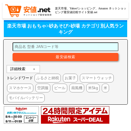
楽天市場、Yahoo!ショッピング、Amazon ネットショッ
ピング最安値比較サイト安値.net
楽天市場 おもちゃ>砂あそび>砂場 カテゴリ別人気ラン
キング
詳細検索
トレンドワード
ふるさと納税
お菓子
スマートウォッチ
スマホケース
空調服
ビール
扇風機
米5kg
米
モバイルバッテリー