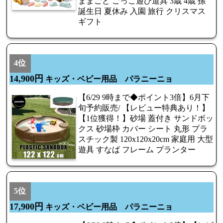
ままごと ごっこ遊び道具 3歳 4歳 孫
誕生日 夏休み 入園 旅行 クリスマス
ギフト
4位
14,900円
キッズ・ベビー用品 パラニーニョ
【6/29 9時まで◆ポイント3倍】6月下
旬予約販売/ 【レビュー特典あり！】
【1位獲得！】砂場 蓋付き サンドボッ
クス 砂場枠 カバー シート 丸形 プラ
スチック製 120x120x20cm 家庭用 大型
遊具 すなば フレーム プランター
5位
17,900円
キッズ・ベビー用品 パラニーニョ