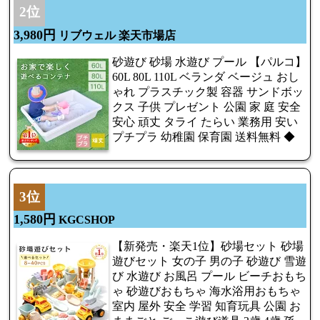
2位
3,980円
リブウェル 楽天市場店
砂遊び 砂場 水遊び プール 【パルコ】
60L 80L 110L ベランダ ベージュ おし
ゃれ プラスチック製 容器 サンドボッ
クス 子供 プレゼント 公園 家 庭 安全
安心 頑丈 タライ たらい 業務用 安い
プチプラ 幼稚園 保育園 送料無料 ◆
3位
1,580円
KGCSHOP
【新発売・楽天1位】砂場セット 砂場
遊びセット 女の子 男の子 砂遊び 雪遊
び 水遊び お風呂 プール ビーチおもち
ゃ 砂遊びおもちゃ 海水浴用おもちゃ
室内 屋外 安全 学習 知育玩具 公園 お