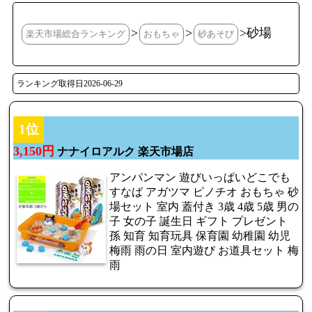
>
>
>砂場
楽天市場総合ランキング
おもちゃ
砂あそび
ランキング取得日2026-06-29
1位
3,150円
ナナイロアルク 楽天市場店
アンパンマン 遊びいっぱいどこでも
すなば アガツマ ピノチオ おもちゃ 砂
場セット 室内 蓋付き 3歳 4歳 5歳 男の
子 女の子 誕生日 ギフト プレゼント
孫 知育 知育玩具 保育園 幼稚園 幼児
梅雨 雨の日 室内遊び お道具セット 梅
雨