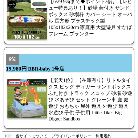
【6/29 9時まで◆ポイント3倍】【レビ
ュー特典あり！】砂場 蓋付き サンド
ボックス 砂場枠 カバー シート オーバ
ル 長方形 プラスチック製
105x182x20cm 家庭用 大型遊具 すなば
フレーム プランター
6位
19,980円
BBR-baby 1号店
【楽天1位】 【在庫有り】リトルタイ
クス ビッグ ディガー サンドボックス
ふた付き トラック スコップ 砂場 砂遊
び 水あそび セット クレーン車 庭 庭
遊び おもちゃ 屋外 遊具 外遊び 道具
水遊び 子供 子供用 Little Tikes Big
Digger Sandbox
TOP
当サイトについて
プライバシーポリシー
利用規約