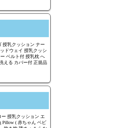
 授乳クッション ナー
ダッドウェイ 授乳クッシ
 ベルト付 授乳枕 へ
 洗える カバー付 正規品
ー 授乳クッション エ
ng Pillow ( 赤ちゃん ベビ