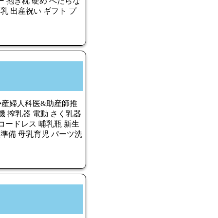
ー 抱き枕 硬め へたらな
乳 出産祝い ギフト プ
★◆産婦人科医&助産師推
 搾乳器 電動 さく乳器
 コードレス 哺乳瓶 新生
産準備 母乳育児 パーツ洗