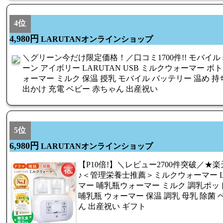
4位
4,980円
LARUTANオンラインショップ
＼グリーン今だけ限定価格！／口コミ1700件!! モバイ
ーン アイボリー LARUTAN USB ミルクウォーマー 
ォーマー ミルク 保温 授乳 モバイル バッテリー 温め 持ち
出かけ 充電 ベビー 赤ちゃん 出産祝い
5位
6,980円
LARUTANオンラインショップ
【P10倍!】＼レビュー2700件突破／★
♪＜管理栄養士推薦＞ミルクウォーマー L
マー 哺乳瓶ウォーマー ミルク 調乳ポット
哺乳瓶 ウォーマー 保温 調乳 母乳 除菌 
ん 出産祝い ギフト