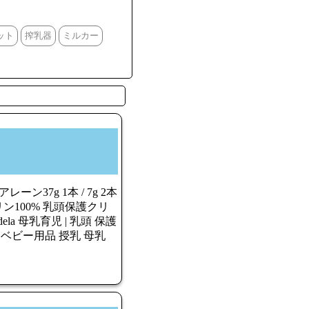
ット
搾乳器
ミルカー
ーン37g 1本 / 7g 2本
ン100% 乳頭保護クリ
a 母乳育児 | 乳頭 保護
 ベビー用品 授乳 母乳