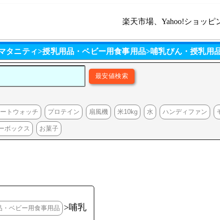
楽天市場、Yahoo!ショッピ
マタニティ>授乳用品・ベビー用食事用品>哺乳びん・授乳用
マートウォッチ
プロテイン
扇風機
米10kg
水
ハンディファン
ーボックス
お菓子
>哺乳
品・ベビー用食事用品