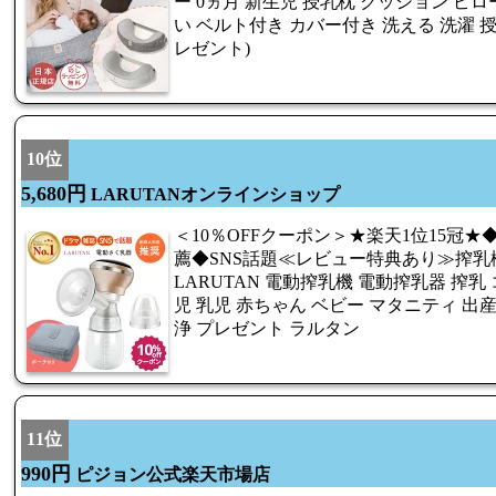
ー 0ヵ月 新生児 授乳枕 クッション ピロ
い ベルト付き カバー付き 洗える 洗濯 授
レゼント)
10位
5,680円
LARUTANオンラインショップ
＜10％OFFクーポン＞★楽天1位15冠
薦◆SNS話題≪レビュー特典あり≫搾乳機
LARUTAN 電動搾乳機 電動搾乳器 搾乳
児 乳児 赤ちゃん ベビー マタニティ 出
浄 プレゼント ラルタン
11位
990円
ピジョン公式楽天市場店