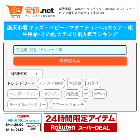
楽天市場、Yahoo!ショッピング、Amazon ネットショッ
ピング最安値比較サイト安値.net
楽天市場 キッズ・ベビー・マタニティ>ヘルスケア・衛
生用品>その他 カテゴリ別人気ランキング
詳細検索
トレンドワード
ふるさと納税
空調服
お菓子
ハンディファン
サンダル
扇風機
米
米5kg
モバイルバッテリー
スマートウォッチ