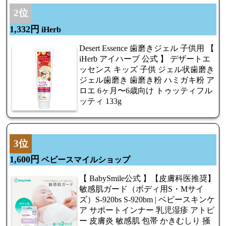
2位
1,332円
iHerb
Desert Essence 歯磨きジェル 子供用 【
iHerb アイハーブ 公式 】 デザートエ
ッセンス キッズ 子供 ジェル状歯磨き
ジェル歯磨き 歯磨き粉 ハミガキ粉 ア
ロエ 6ヶ月〜6歳向け トゥッティフル
ッティ 133g
3位
1,600円
ベビースマイルショップ
【 BabySmile公式 】【皮膚科医推奨】
敏感肌ガード（ボディ用S・Mサイ
ズ）S-920bs S-920bm | ベビースキンケ
ア サポートインナー 乳児湿疹 アトピ
ー 皮膚炎 敏感肌 包帯 かきむしり 掻