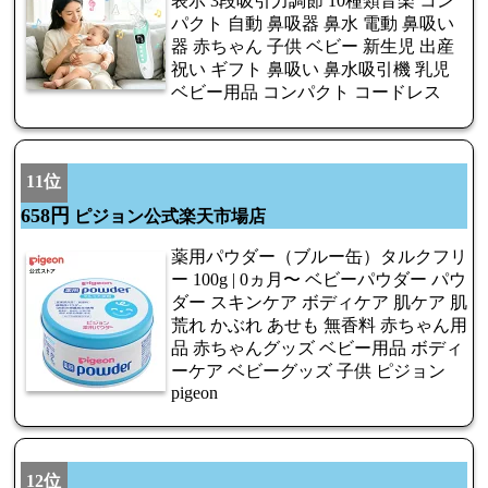
表示 3段吸引力調節 10種類音楽 コン
パクト 自動 鼻吸器 鼻水 電動 鼻吸い
器 赤ちゃん 子供 ベビー 新生児 出産
祝い ギフト 鼻吸い 鼻水吸引機 乳児
ベビー用品 コンパクト コードレス
11位
658円
ピジョン公式楽天市場店
薬用パウダー（ブルー缶）タルクフリ
ー 100g | 0ヵ月〜 ベビーパウダー パウ
ダー スキンケア ボディケア 肌ケア 肌
荒れ かぶれ あせも 無香料 赤ちゃん用
品 赤ちゃんグッズ ベビー用品 ボディ
ーケア ベビーグッズ 子供 ピジョン
pigeon
12位