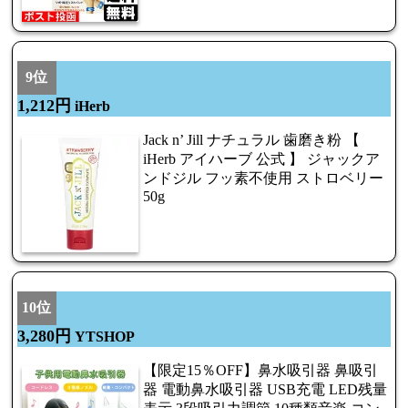
9位
1,212円
iHerb
Jack n’ Jill ナチュラル 歯磨き粉 【
iHerb アイハーブ 公式 】 ジャックア
ンドジル フッ素不使用 ストロベリー
50g
10位
3,280円
YTSHOP
【限定15％OFF】鼻水吸引器 鼻吸引
器 電動鼻水吸引器 USB充電 LED残量