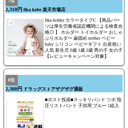
7位
2,310円
fika kobe 楽天市場店
fika holder カラータイプC 【商品パー
ツは厚生労働省認定機関による検査合
格◎ 】 ホルダー トイホルダー おしゃ
ぶりホルダー 歯固め teether ベビー
baby シリコン ベビーギフト 出産祝い
人気 新生児 0歳 1歳 2歳 男の子 女の子
【レビューキャンペーン対象】
8位
2,380円
ドラッグストアザグザグ通販
■ポスト投函■スッキリバンド ツボ 指
圧リストバンド 子供用 ブルー 1組入