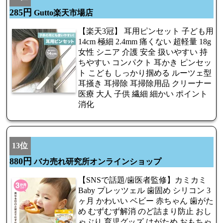
285円
Gutto楽天市場店
【楽天3冠】 耳用ピンセット 子ども用
14cm 極細 2.4mm 痛くない 超軽量 18g
女性 シニア 介護 安全 扱いやすい 持
ちやすい コンパクト 耳かき ピンセッ
ト こども しっかり掴める ルーツェ型
耳掻き 耳掃除 耳掃除用品 クリーナー
医療 大人 子供 繊細 細かい ポイント
消化
13位
880円
バカ売れ研究所オンラインショップ
【SNSで話題/歯医者監修】カミカミ
Baby プレッツェル 歯固め シリコン 3
ヶ月 かわいい ベビー 赤ちゃん 歯がた
め むずむず解消 のど詰まり防止 おし
ゃぶり 育児グッズ はがため おもちゃ