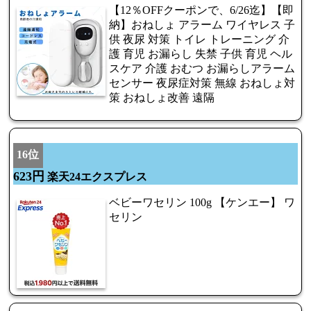
【12％OFFクーポンで、6/26迄】【即
納】おねしょ アラーム ワイヤレス 子
供 夜尿 対策 トイレ トレーニング 介
護 育児 お漏らし 失禁 子供 育児 ヘル
スケア 介護 おむつ お漏らしアラーム
センサー 夜尿症対策 無線 おねしょ対
策 おねしょ改善 遠隔
16位
623円
楽天24エクスプレス
ベビーワセリン 100g 【ケンエー】 ワ
セリン