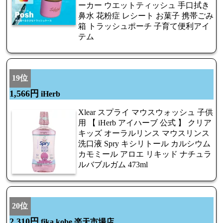
ーカー ウエットティッシュ 手口拭き
鼻水 花粉症 レシート お菓子 携帯ごみ
箱 トラッシュポーチ 子育て便利アイ
テム
19位
1,566円
iHerb
Xlear スプライ マウスウォッシュ 子供
用 【 iHerb アイハーブ 公式 】 クリア
キッズ オーラルリンス マウスリンス
洗口液 Spry キシリトール カルシウム
カモミール アロエ リキッド ナチュラ
ルバブルガム 473ml
20位
2,310円
fika kobe 楽天市場店