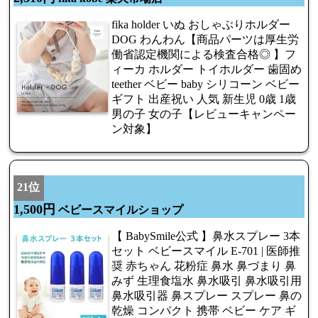
fika holder いぬ おしゃぶりホルダー
DOG わんわん【商品パーツは厚生労
働省認定機関による検査合格◎ 】フ
ィーカ ホルダー トイホルダー 歯固め
teether ベビー baby シリコーン ベビー
ギフト 出産祝い 人気 新生児 0歳 1歳
男の子 女の子【レビューキャンペー
ン対象】
21位
1,500円
ベビースマイルショップ
【 BabySmile公式 】鼻水スプレー 3本
セット ベビースマイル E-701 | 医師推
奨 赤ちゃん 花粉症 鼻水 鼻づまり 鼻
みず 生理食塩水 鼻水吸引 鼻水吸引用
鼻水吸引器 鼻スプレー スプレー 鼻の
乾燥 コンパクト 携帯 ベビー ケア ギ