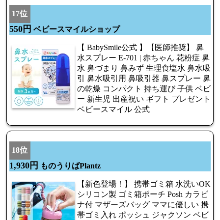
17位
550円
ベビースマイルショップ
【 BabySmile公式 】【医師推奨】 鼻
水スプレー E-701 | 赤ちゃん 花粉症 鼻
水 鼻づまり 鼻みず 生理食塩水 鼻水吸
引 鼻水吸引用 鼻吸引器 鼻スプレー 鼻
の乾燥 コンパクト 持ち運び 子供 ベビ
ー 新生児 出産祝い ギフト プレゼント
ベビースマイル 公式
18位
1,930円
ものうりばPlantz
【新色登場！】 携帯ゴミ箱 水洗いOK
シリコン製 ゴミ箱ポーチ Posh カラビ
ナ付 マザーズバッグ ママに優しい 携
帯ゴミ入れ ポッシュ ジャクソン ベビ