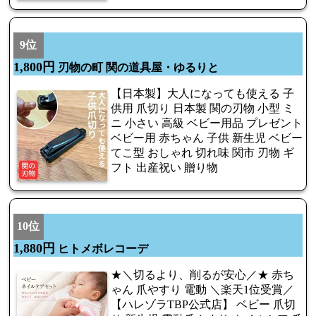
9位
1,800円
刃物の町 関の道具屋・ゆるりと
【日本製】大人になっても使える 子
供用 爪切り 日本製 関の刃物 小型 ミ
ニ 小さい 高級 ベビー用品 プレゼント
ベビー用 赤ちゃん 子供 新生児 ベビー
てこ型 おしゃれ 切れ味 関市 刃物 ギ
フト 出産祝い 贈り物
10位
1,880円
ヒトメボレコーデ
★＼切るより、削るが安心／★ 赤ち
ゃん 爪やすり 電動 ＼楽天1位受賞／
【ハレゾラTBP公式店】 ベビー 爪切