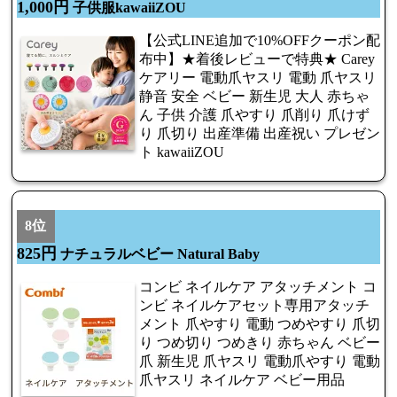
1,000円
子供服kawaiiZOU
【公式LINE追加で10%OFFクーポン配
布中】★着後レビューで特典★ Carey
ケアリー 電動爪ヤスリ 電動 爪ヤスリ
静音 安全 ベビー 新生児 大人 赤ちゃ
ん 子供 介護 爪やすり 爪削り 爪けず
り 爪切り 出産準備 出産祝い プレゼン
ト kawaiiZOU
8位
825円
ナチュラルベビー Natural Baby
コンビ ネイルケア アタッチメント コ
ンビ ネイルケアセット専用アタッチ
メント 爪やすり 電動 つめやすり 爪切
り つめ切り つめきり 赤ちゃん ベビー
爪 新生児 爪ヤスリ 電動爪やすり 電動
爪ヤスリ ネイルケア ベビー用品