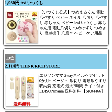
1,980円
izxi いつくし
【いつくし公式】つめまるくん 電動
爪やすり ベビー ネイル 爪切り 爪やす
り 赤ちゃん ベビー izxi いつくし 赤ち
ゃん用 電動爪切り つめけずり つめき
り 簡単操作 爪磨き ベビーケア用品
13位
2,114円
THINK RICH STORE
エジソンママ 2wayネイルケアセット
0か月~ ベージュ 爪切り 電動爪やすり
収納袋 充電式 最大3時間 ライト付き
EDISONmama 送料無料 【SK04466】