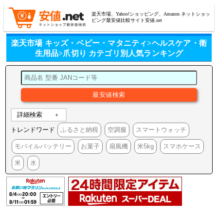
楽天市場、Yahoo!ショッピング、Amazon ネットショッ
ピング最安値比較サイト安値.net
楽天市場 キッズ・ベビー・マタニティ>ヘルスケア・衛
生用品>爪切り カテゴリ別人気ランキング
詳細検索
トレンドワード
ふるさと納税
空調服
スマートウォッチ
モバイルバッテリー
お菓子
扇風機
米5kg
スマホケース
米
水