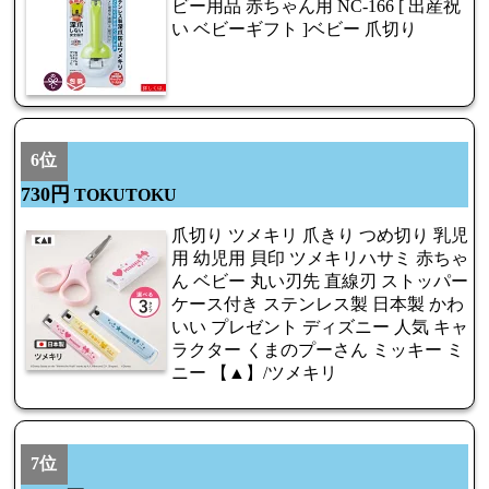
ビー用品 赤ちゃん用 NC-166 [ 出産祝
い ベビーギフト ]ベビー 爪切り
6位
730円
TOKUTOKU
爪切り ツメキリ 爪きり つめ切り 乳児
用 幼児用 貝印 ツメキリハサミ 赤ちゃ
ん ベビー 丸い刃先 直線刃 ストッパー
ケース付き ステンレス製 日本製 かわ
いい プレゼント ディズニー 人気 キャ
ラクター くまのプーさん ミッキー ミ
ニー 【▲】/ツメキリ
7位