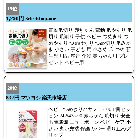
19位
1,290円
Selectshop-one
電動爪切り 赤ちゃん 電動 爪やすり 爪
切り 爪削り 子供 ベビー つめきり つ
めやすり つめけずり つめ切り 爪みが
き 小さい 子ども 用 小さめ 爪 つめ 新
生児 用品 静音 介護 赤ちゃん用 プレ
ゼント ベビー用
20位
837円
マツヨシ 楽天市場店
ベビーつめきりハサミ 15106 1個 ピジ
ョン 24-5478-00 赤ちゃん 爪切り 安全
出産準備 ニューボーン ベビーケア 小
さい 丸い先端 保護カバー 滑り止めグ
リップ