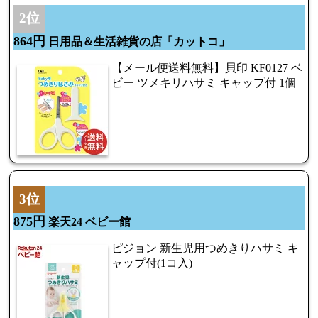
2位
864円
日用品＆生活雑貨の店「カットコ」
【メール便送料無料】貝印 KF0127 ベ
ビー ツメキリハサミ キャップ付 1個
3位
875円
楽天24 ベビー館
ピジョン 新生児用つめきりハサミ キ
ャップ付(1コ入)