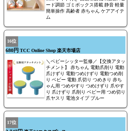
ード調節 ゴミボックス搭載 静音 軽量
簡単操作 高齢者 赤ちゃん ケアアイテ
ム
16位
680円
TCC Online Shop 楽天市場店
＼ベビーシッター監修／【交換アタッ
チメント】 赤ちゃん 電動爪削り 電動
爪けずり 電動つめけずり 電動つめ削
り ベビー 電動 爪切り つめきり 赤ち
ゃん用 つめやすり つめけずり 爪やす
り 爪けずり 爪削り ベビー用 つめ切り
爪ヤスリ 電池タイプ ブルー
17位