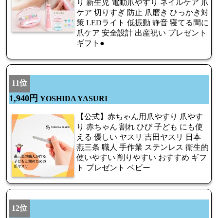
り 新生児 電動爪やすり ネイルケア 爪
ケア 切りすぎ 防止 爪磨き ひっかき対
策 LEDライト 低振動 静音 寝てる間に
爪ケア 安全設計 出産祝い プレゼント
ギフト●
11位
1,940円
YOSHIDA YASURI
【公式】赤ちゃん用爪やすり 爪やす
り 赤ちゃん 割れ ひび 子ども にも使
える 優しい ヤスリ 吉田ヤスリ 日本
燕三条 職人 手作業 ステンレス 衛生的
使いやすい 削りやすい おすすめ ギフ
ト プレゼント ベビー
12位