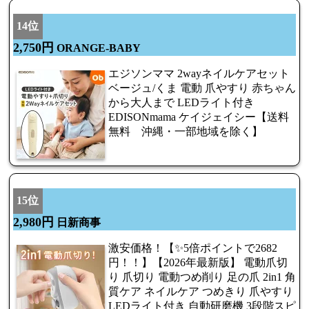
14位
2,750円
ORANGE-BABY
エジソンママ 2wayネイルケアセット
ベージュ/くま 電動 爪やすり 赤ちゃん
から大人まで LEDライト付き
EDISONmama ケイジェイシー【送料
無料 沖縄・一部地域を除く】
15位
2,980円
日新商事
激安価格！【✨5倍ポイントで2682
円！！】【2026年最新版】 電動爪切
り 爪切り 電動つめ削り 足の爪 2in1 角
質ケア ネイルケア つめきり 爪やすり
LEDライト付き 自動研磨機 3段階スピ