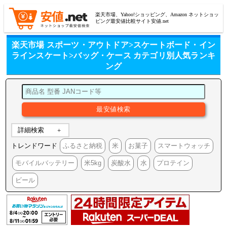
楽天市場、Yahoo!ショッピング、Amazon ネットショッ
ピング最安値比較サイト安値.net
楽天市場 スポーツ・アウトドア>スケートボード・イン
ラインスケート>バッグ・ケース カテゴリ別人気ランキ
ング
詳細検索
トレンドワード
ふるさと納税
米
お菓子
スマートウォッチ
モバイルバッテリー
米5kg
炭酸水
水
プロテイン
ビール