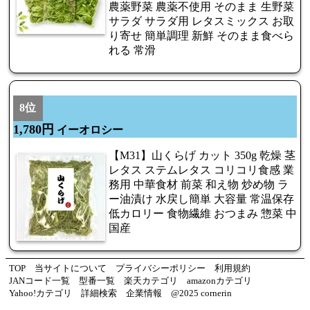
農薬野菜 農薬不使用 そのまま 生野菜
サラダ サラダ用 レタスミックス お取
り寄せ 簡単調理 新鮮 そのまま食べら
れる 常滑
8位
1,780円
イーオロシー
【M31】山くらげ カット 350g 乾燥 茎
レタス ステムレタス コリコリ食感 業
務用 中華食材 前菜 和え物 炒め物 ラ
ー油漬け 水戻し簡単 大容量 常温保存
低カロリー 食物繊維 おつまみ 惣菜 中
国産
TOP
当サイトについて
プライバシーポリシー
利用規約
JANコード一覧
型番一覧
楽天カテゴリ
amazonカテゴリ
Yahoo!カテゴリ
詳細検索
企業情報
@2025 cornerin