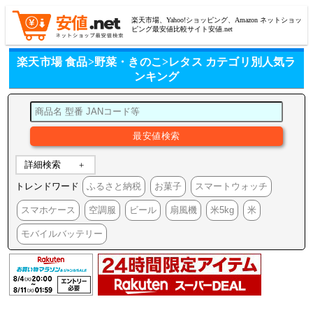
楽天市場、Yahoo!ショッピング、Amazon ネットショッ
ピング最安値比較サイト安値.net
楽天市場 食品>野菜・きのこ>レタス カテゴリ別人気ラ
ンキング
詳細検索
トレンドワード
ふるさと納税
お菓子
スマートウォッチ
スマホケース
空調服
ビール
扇風機
米5kg
米
モバイルバッテリー