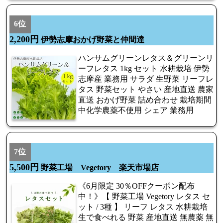
6位
2,200円
伊勢志摩おかげ野菜と仲間達
ハンサムグリーンレタス＆グリーンリ
ーフレタス 1kg セット 水耕栽培 伊勢
志摩産 業務用 サラダ 生野菜 リーフレ
タス 野菜セット やさい 産地直送 農家
直送 おかげ野菜 詰め合わせ 栽培期間
中化学農薬不使用 シェア 業務用
7位
5,500円
野菜工場 Vegetory 楽天市場店
《6月限定 30％OFFクーポン配布
中！》【 野菜工場 Vegetory レタス セ
ット / 3種 】 リーフ レタス 水耕栽培
生で食べれる 野菜 産地直送 無農薬 無