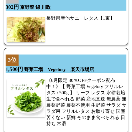
302円
京野菜 錦 川政
長野県産他サニーレタス【1束】
3位
1,500円
野菜工場 Vegetory 楽天市場店
《6月限定 30％OFFクーポン配布
中！》【 野菜工場 Vegetory フリルレ
タス / 500g 】 リーフ レタス 水耕栽培
生で食べれる 野菜 産地直送 無農薬 無
農薬野菜 農薬不使用 生野菜 サラダ サ
ラダ用 フリルレタス お取り寄せ 国産
苦くない 新鮮 そのまま食べられる 日
持ち 常滑