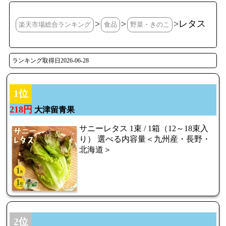
>
>
>レタス
楽天市場総合ランキング
食品
野菜・きのこ
ランキング取得日2026-06-28
1位
218円
大津留青果
サニーレタス 1束 / 1箱（12～18束入
り） 選べる内容量＜九州産・長野・
北海道＞
2位