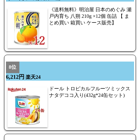
《送料無料》明治屋 日本のめぐみ 瀬
戸内育ち 八朔 210g ×12個 缶詰 【 ま
とめ買い 箱買い ケース販売】
8位
6,212円
楽天24
ドール トロピカルフルーツミックス
ナタデココ入り(432g*24缶セット)