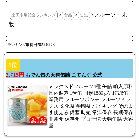
>
>
>フルーツ・果
楽天市場総合ランキング
食品
缶詰
物
ランキング取得日2026-06-28
1位
2,715円
おでん缶の天狗缶詰 こてんぐ 公式
ミックスドフルーツ4種 缶詰 輸入原料
国内製造 1号缶 固形1880g入 1缶/6缶
業務用 フルーツポンチ フルーツミッ
クス 文化祭 学園祭 バイキング そのま
ま使える 備蓄 時短 常温保存 長期保存
非常食 保存食 プロ仕様 天狗缶詰 大容
量