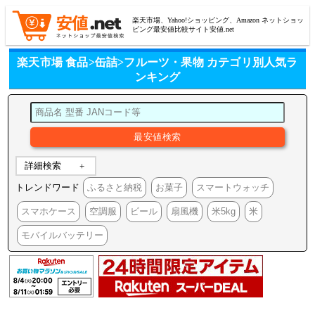
楽天市場、Yahoo!ショッピング、Amazon ネットショッ
ピング最安値比較サイト安値.net
楽天市場 食品>缶詰>フルーツ・果物 カテゴリ別人気ラ
ンキング
詳細検索
トレンドワード
ふるさと納税
お菓子
スマートウォッチ
スマホケース
空調服
ビール
扇風機
米5kg
米
モバイルバッテリー