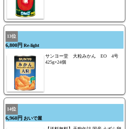
13位
6,800円
Re-light
サンヨー堂 大粒みかん EO 4号
425g×24個
14位
6,960円
おいで屋
【送料無料】天狗缶詰 国産 うずら卵