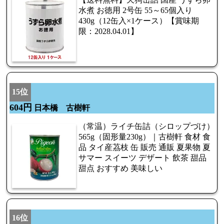
水煮 お徳用 2号缶 55～65個入り
430g（12缶入×1ケース）【賞味期
限：2028.04.01】
15位
604円
日本橋 古樹軒
（常温）ライチ缶詰（シロップづけ）
565g（固形量230g）｜古樹軒 食材 食
品 タイ産茘枝 缶 販売 通販 夏果物 夏
サマー スイーツ デザート 飲茶 甜品
甜点 おすすめ 美味しい
16位