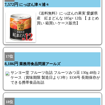
7,572円
にっぽん津々浦々
《送料無料》にっぽんの果実 愛媛県
産 紅まどんな 185g× 12缶 【 まとめ
買い 箱買い ケース販売】
17位
8,186円
業務用食品問屋アールズ
サンヨー堂 フルーツ缶詰 フルーツみつ豆 130g 48缶 2
ケース（賞味期限 製造日より3年）EO8号 長期保存が
できる携帯食品缶詰
18位