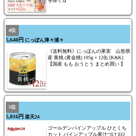
を除く)】
4位
5,640円
にっぽん津々浦々
《送料無料》にっぽんの果実 山形県
産 黄桃 (黄金桃) 195g × 12缶 [K&K]
【国産 もも おうとう まとめ買い 】
5位
5,816円
楽天24
ゴールデンパインアップル ひとくち
カット パインアップル果汁づけ EO