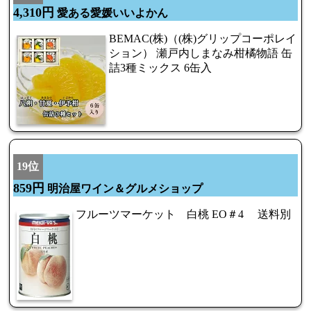
4,310円
愛ある愛媛いいよかん
BEMAC(株)（(株)グリップコーポレイ
ション） 瀬戸内しまなみ柑橘物語 缶
詰3種ミックス 6缶入
19位
859円
明治屋ワイン＆グルメショップ
フルーツマーケット 白桃 EO＃4 送料別