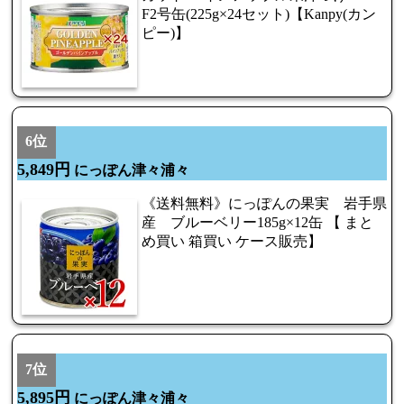
F2号缶(225g×24セット)【Kanpy(カン
ピー)】
6位
5,849円
にっぽん津々浦々
《送料無料》にっぽんの果実 岩手県
産 ブルーベリー185g×12缶 【 まと
め買い 箱買い ケース販売】
7位
5,895円
にっぽん津々浦々