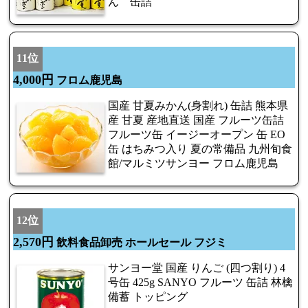
ん 缶詰
11位
4,000円
フロム鹿児島
国産 甘夏みかん(身割れ) 缶詰 熊本県
産 甘夏 産地直送 国産 フルーツ缶詰
フルーツ缶 イージーオープン 缶 EO
缶 はちみつ入り 夏の常備品 九州旬食
館/マルミツサンヨー フロム鹿児島
12位
2,570円
飲料食品卸売 ホールセール フジミ
サンヨー堂 国産 りんご (四つ割り) 4
号缶 425g SANYO フルーツ 缶詰 林檎
備蓄 トッピング