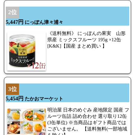
2位
5,447円
にっぽん津々浦々
《送料無料》 にっぽんの果実 山形
県産 ミックスフルーツ 195g ×12缶
[K&K]【国産 まとめ買い 】
3位
5,454円
たかおマーケット
明治屋 日本のめぐみ 産地限定 国産 フ
ルーツ缶詰 詰め合わせ 選り取り12缶
(3缶単位) ※当商品はギフト商品では
ございません。 【送料無料(一部地域