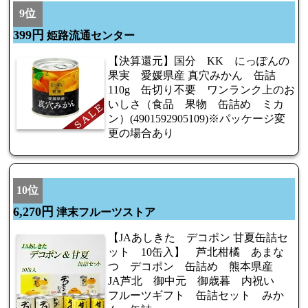
9位
399円
姫路流通センター
【決算還元】国分 KK にっぽんの
果実 愛媛県産 真穴みかん 缶詰
110g 缶切り不要 ワンランク上のお
いしさ（食品 果物 缶詰め ミカ
ン）(4901592905109)※パッケージ変
更の場合あり
10位
6,270円
津末フルーツストア
【JAあしきた デコポン 甘夏缶詰セ
ット 10缶入】 芦北柑橘 あまな
つ デコポン 缶詰め 熊本県産
JA芦北 御中元 御歳暮 内祝い
フルーツギフト 缶詰セット みか