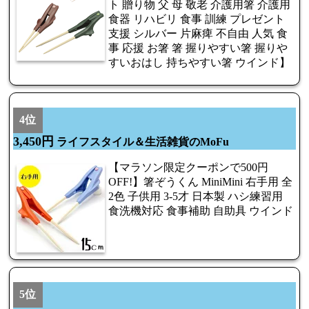
ト 贈り物 父 母 敬老 介護用箸 介護用
食器 リハビリ 食事 訓練 プレゼント
支援 シルバー 片麻痺 不自由 人気 食
事 応援 お箸 箸 握りやすい箸 握りや
すいおはし 持ちやすい箸 ウインド】
4位
3,450円
ライフスタイル＆生活雑貨のMoFu
【マラソン限定クーポンで500円
OFF!】箸ぞうくん MiniMini 右手用 全
2色 子供用 3-5才 日本製 ハシ練習用
食洗機対応 食事補助 自助具 ウインド
5位