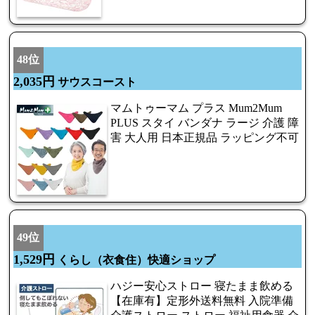
48位
2,035円
サウスコースト
マムトゥーマム プラス Mum2Mum
PLUS スタイ バンダナ ラージ 介護 障
害 大人用 日本正規品 ラッピング不可
49位
1,529円
くらし（衣食住）快適ショップ
ハジー安心ストロー 寝たまま飲める
【在庫有】定形外送料無料 入院準備