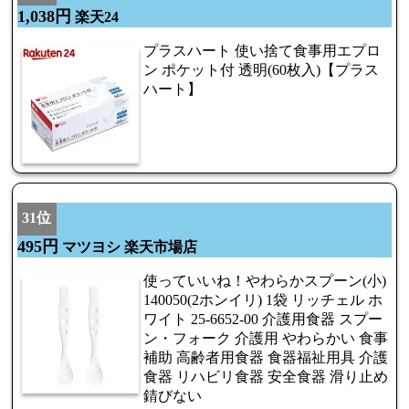
1,038円
楽天24
プラスハート 使い捨て食事用エプロ
ン ポケット付 透明(60枚入)【プラス
ハート】
31位
495円
マツヨシ 楽天市場店
使っていいね！やわらかスプーン(小)
140050(2ホンイリ) 1袋 リッチェル ホ
ワイト 25-6652-00 介護用食器 スプー
ン・フォーク 介護用 やわらかい 食事
補助 高齢者用食器 食器福祉用具 介護
食器 リハビリ食器 安全食器 滑り止め
錆びない