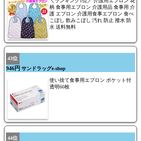
＼ランキング1位／ 介護用エプロン 花
柄 食事用エプロン 介護用品 食事用 介
護 エプロン 介護用食事エプロン 食べ
こぼし 飲みこぼし 汚れ 防止 撥水 防
水 送料無料
43位
946円
サンドラッグe-shop
使い捨て食事用エプロン ポケット付
透明60枚
44位