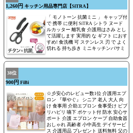
1,260円
キッチン用品専門店【SiTRA】
「 モノトーン 抗菌ミニ 」 キャップ付
で 携帯 に便利 SiTRA シトラ ヌード
ルカッター 離乳食 介護用はさみ とし
て活躍します 実用的 な ギフト におす
すめ! 食洗機 可 ステンレス 刃 で よく
切れる 持ち歩き ミニキッチンバサミ
38位
900円
FiBi
☆彡安心のレビュー数1位 介護用エプ
ロン 『華やぐ』 シニア 老人 大人 向
け 食事用 介助エプロン 食事受け ビブ
リハビリ 嚥下 ポケット付 防水 安心サ
ポート 介護 エプロン ケープ 自助食器
おしゃれ 高齢者 小中高生 デイサービ
ス 介護用品 プレゼント 送料無料 父の