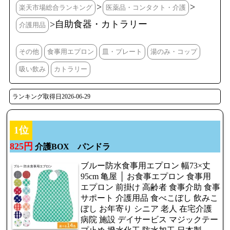
>
>
楽天市場総合ランキング
医薬品・コンタクト・介護
>自助食器・カトラリー
介護用品
その他
食事用エプロン
皿・プレート
湯のみ・コップ
吸い飲み
カトラリー
ランキング取得日2026-06-29
1位
825円
介護BOX パンドラ
ブルー防水食事用エプロン 幅73×丈
95cm 亀屋 │ お食事エプロン 食事用
エプロン 前掛け 高齢者 食事介助 食事
サポート 介護用品 食べこぼし 飲みこ
ぼし お年寄り シニア 老人 在宅介護
病院 施設 デイサービス マジックテー