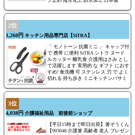
プ止め 撥水化工 防水加工 日本製
2位
1,260円
キッチン用品専門店【SiTRA】
「 モノトーン 抗菌ミニ 」 キャップ付
で 携帯 に便利 SiTRA シトラ ヌード
ルカッター 離乳食 介護用はさみ とし
て活躍します 実用的 な ギフト におす
すめ! 食洗機 可 ステンレス 刃 で よく
切れる 持ち歩き ミニキッチンバサミ
3位
4,038円
介護福祉用品 前後前ショップ
【平日15時まで即日出荷】箸ぞうくん
【903048 介護箸 高齢者 老人 プレゼン