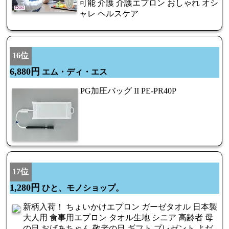
可能 介護 介護エプロン おしゃれ オシ
ャレ ヘルスケア
16位
6,880円
エム・ディ・エス
PG加圧バッグ II PE-PR40P
17位
1,280円
ひと、モノショップ。
新柄入荷！ ちょいかけエプロン ガーゼタオル 日本製
大人用 食事用エプロン タオル生地 シニア 高齢者 母
の日 おばあちゃん 敬老の日 ギフト プレゼント よだ