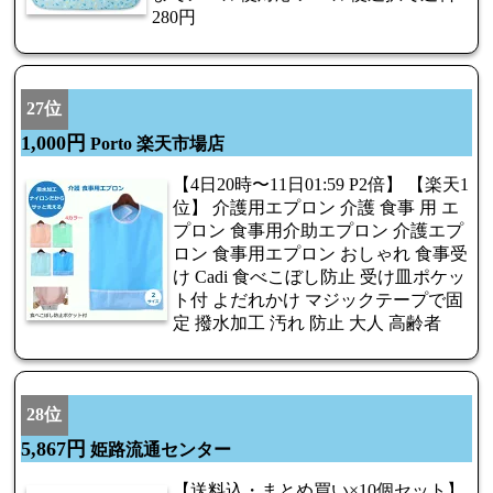
280円
27位
1,000円
Porto 楽天市場店
【4日20時〜11日01:59 P2倍】 【楽天1
位】 介護用エプロン 介護 食事 用 エ
プロン 食事用介助エプロン 介護エプ
ロン 食事用エプロン おしゃれ 食事受
け Cadi 食べこぼし防止 受け皿ポケッ
ト付 よだれかけ マジックテープで固
定 撥水加工 汚れ 防止 大人 高齢者
28位
5,867円
姫路流通センター
【送料込・まとめ買い×10個セット】