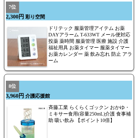
7位
2,300円
彩り空間
ドリテック 服薬管理アイテム お薬
DAYアラーム T-633WT メール便対応
投薬 薬時間 服薬管理 医療 施設 介護
福祉用具 お薬タイマー 服薬タイマー
お薬カレンダー 薬 飲み忘れ 防止 アラ
ーム
8位
3,960円
介護応援館
斉藤工業 らくらくゴックン おかゆ・
ミキサー食用(容量250mL)介護 食事補
助 吸い飲み 【ポイント10倍】