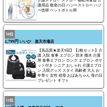
介護ストロー ストロー 福祉用食器 介
護用品 敬老の日 ハジーストロー ハジ
ー技研 ペットボトル用
50位
2,799円
いいひ 楽天市場店
【高品質★楽天9冠】【2枚セット】介
護 入院 食事 エプロン 防水 撥水 介護
用 食事エプロン ロング エプロン ポケ
ット付き シニア おしゃれ 介護エプロ
ン 入院グッズ スタイ 高齢者 大人 お
年寄り 女性 祖母 おばあちゃん 母の日
プレゼント ギフト
51位