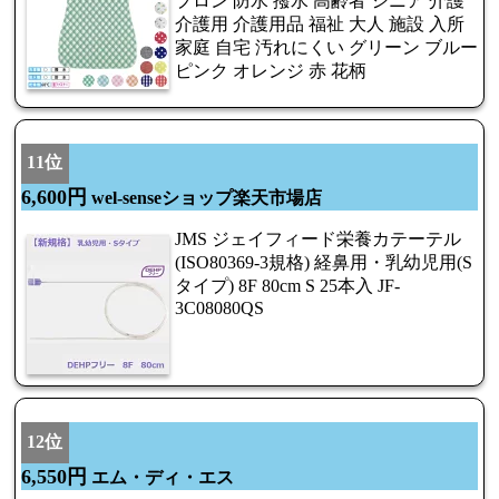
プロン 防水 撥水 高齢者 シニア 介護
介護用 介護用品 福祉 大人 施設 入所
家庭 自宅 汚れにくい グリーン ブルー
ピンク オレンジ 赤 花柄
11位
6,600円
wel-senseショップ楽天市場店
JMS ジェイフィード栄養カテーテル
(ISO80369-3規格) 経鼻用・乳幼児用(S
タイプ) 8F 80cm S 25本入 JF-
3C08080QS
12位
6,550円
エム・ディ・エス