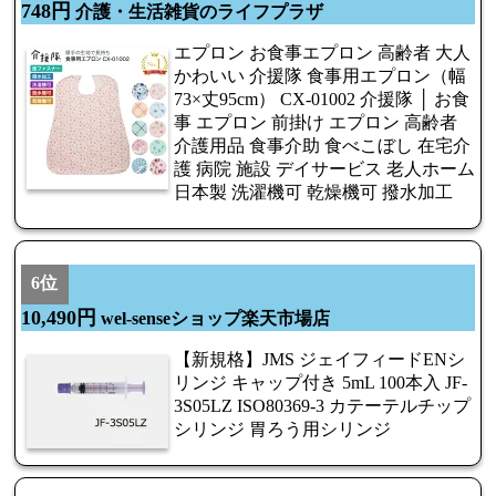
748円
介護・生活雑貨のライフプラザ
エプロン お食事エプロン 高齢者 大人
かわいい 介援隊 食事用エプロン（幅
73×丈95cm） CX-01002 介援隊 │ お食
事 エプロン 前掛け エプロン 高齢者
介護用品 食事介助 食べこぼし 在宅介
護 病院 施設 デイサービス 老人ホーム
日本製 洗濯機可 乾燥機可 撥水加工
6位
10,490円
wel-senseショップ楽天市場店
【新規格】JMS ジェイフィードENシ
リンジ キャップ付き 5mL 100本入 JF-
3S05LZ ISO80369-3 カテーテルチップ
シリンジ 胃ろう用シリンジ