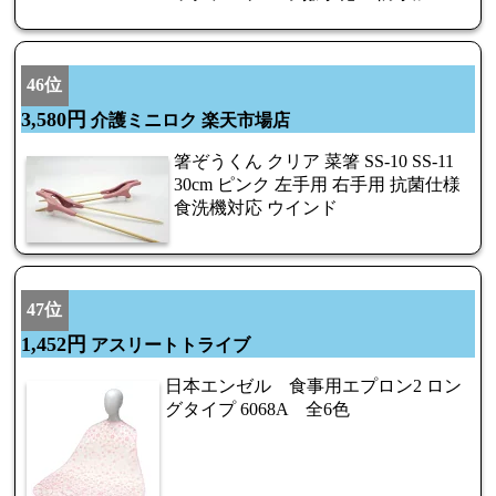
46位
3,580円
介護ミニロク 楽天市場店
箸ぞうくん クリア 菜箸 SS-10 SS-11
30cm ピンク 左手用 右手用 抗菌仕様
食洗機対応 ウインド
47位
1,452円
アスリートトライブ
日本エンゼル 食事用エプロン2 ロン
グタイプ 6068A 全6色