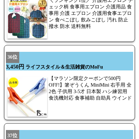
＼ランキング1位／ 介護用エプロン チ
ェック柄 食事用エプロン 介護用品 食
事用 介護 エプロン 介護用食事エプロ
ン 食べこぼし 飲みこぼし 汚れ 防止
撥水 防水 送料無料
36位
3,450円
ライフスタイル＆生活雑貨のMoFu
【マラソン限定クーポンで500円
OFF!】箸ぞうくん MiniMini 右手用 全
2色 子供用 3-5才 日本製 ハシ練習用
食洗機対応 食事補助 自助具 ウインド
37位