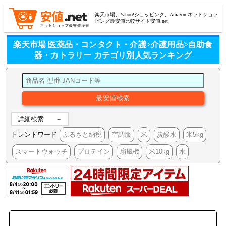
楽天市場、Yahoo!ショッピング、Amazon ネットショッ
ピング最安値比較サイト安値.net
楽天市場 医薬品・コンタクト・介護>介護用品>自助食
器・カトラリー カテゴリ別人気ランキング
詳細検索
トレンドワード
ふるさと納税
空調服
米
炭酸水
米5kg
スマートウォッチ
プロテイン
扇風機
米10kg
水