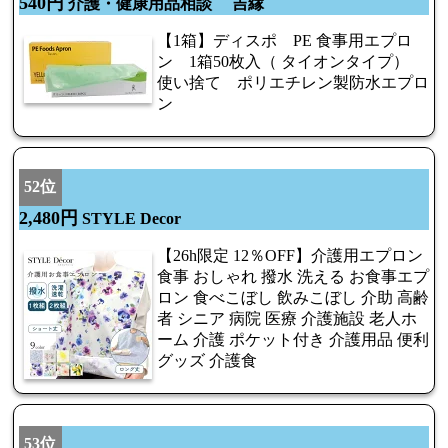
540円
介護・健康用品相談 吉縁
【1箱】ディスポ PE 食事用エプロ
ン 1箱50枚入（ タイオンタイプ）
使い捨て ポリエチレン製防水エプロ
ン
52位
2,480円
STYLE Decor
【26h限定 12％OFF】介護用エプロン
食事 おしゃれ 撥水 洗える お食事エプ
ロン 食べこぼし 飲みこぼし 介助 高齢
者 シニア 病院 医療 介護施設 老人ホ
ーム 介護 ポケット付き 介護用品 便利
グッズ 介護食
53位