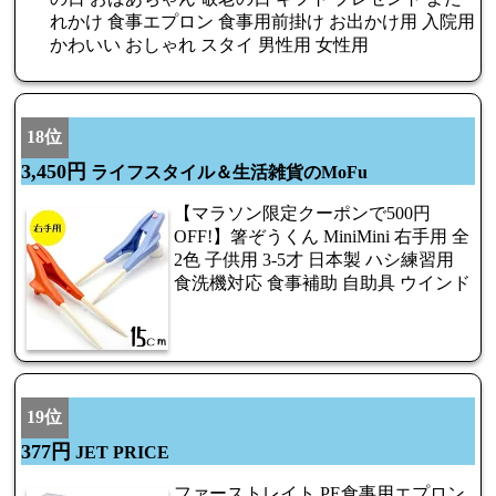
れかけ 食事エプロン 食事用前掛け お出かけ用 入院用
かわいい おしゃれ スタイ 男性用 女性用
18位
3,450円
ライフスタイル＆生活雑貨のMoFu
【マラソン限定クーポンで500円
OFF!】箸ぞうくん MiniMini 右手用 全
2色 子供用 3-5才 日本製 ハシ練習用
食洗機対応 食事補助 自助具 ウインド
19位
377円
JET PRICE
ファーストレイト PE食事用エプロン