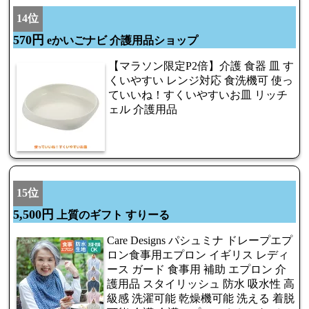
14位
570円
eかいごナビ 介護用品ショップ
【マラソン限定P2倍】介護 食器 皿 す
くいやすい レンジ対応 食洗機可 使っ
ていいね！すくいやすいお皿 リッチ
ェル 介護用品
15位
5,500円
上質のギフト すりーる
Care Designs パシュミナ ドレープエプ
ロン食事用エプロン イギリス レディ
ース ガード 食事用 補助 エプロン 介
護用品 スタイリッシュ 防水 吸水性 高
級感 洗濯可能 乾燥機可能 洗える 着脱