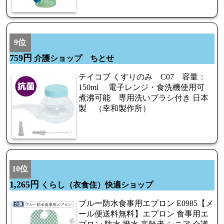
9位
759円
介護ショップ ちとせ
テイコブ くすりのみ C07 容量：
150ml 電子レンジ・食洗機使用可
煮沸可能 専用洗いブラシ付き 日本
製 （幸和製作所）
10位
1,265円
くらし（衣食住）快適ショップ
ブルー防水食事用エプロン E0985【メ
ール便送料無料】エプロン 食事用エ