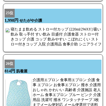
25位
1,998円
せたがや介護
寝たまま飲める ストロー付カップ [220ml/2WAY] 吸い
飲み 取っ手付 すい飲み 目盛付 介護食器 ストロー付
きコップ 介護 コップ 飲みやすい こぼれにくい スト
ロー付きコップ 入院 介護用品 食事介助 シニアライフ
26位
814円
肌着屋
介護用エプロン 食事用エプロン 介護 食
事 エプロン お食事エプロン 撥水 介護用
おしゃれ かわいい 高齢者 介護施設 老人
ホーム 食事エプロン ブルー ピンク 介護
用品 洗濯可 撥水 ワンタッチテープ 3枚
までメール便対応 メール便選択で送料