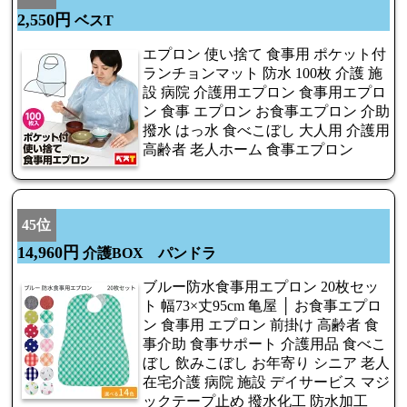
2,550円
ベスT
エプロン 使い捨て 食事用 ポケット付
ランチョンマット 防水 100枚 介護 施
設 病院 介護用エプロン 食事用エプロ
ン 食事 エプロン お食事エプロン 介助
撥水 はっ水 食べこぼし 大人用 介護用
高齢者 老人ホーム 食事エプロン
45位
14,960円
介護BOX パンドラ
ブルー防水食事用エプロン 20枚セッ
ト 幅73×丈95cm 亀屋 │ お食事エプロ
ン 食事用 エプロン 前掛け 高齢者 食
事介助 食事サポート 介護用品 食べこ
ぼし 飲みこぼし お年寄り シニア 老人
在宅介護 病院 施設 デイサービス マジ
ックテープ止め 撥水化工 防水加工