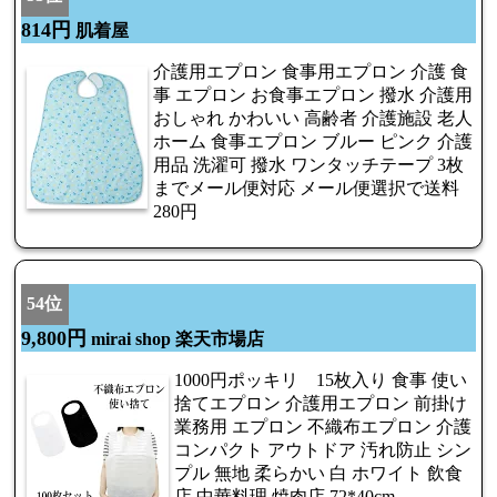
814円
肌着屋
介護用エプロン 食事用エプロン 介護 食
事 エプロン お食事エプロン 撥水 介護用
おしゃれ かわいい 高齢者 介護施設 老人
ホーム 食事エプロン ブルー ピンク 介護
用品 洗濯可 撥水 ワンタッチテープ 3枚
までメール便対応 メール便選択で送料
280円
54位
9,800円
mirai shop 楽天市場店
1000円ポッキリ 15枚入り 食事 使い
捨てエプロン 介護用エプロン 前掛け
業務用 エプロン 不織布エプロン 介護
コンパクト アウトドア 汚れ防止 シン
プル 無地 柔らかい 白 ホワイト 飲食
店 中華料理 焼肉店 72*40cm