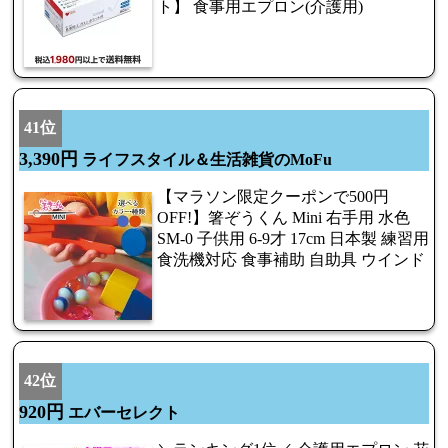
ト】 食事用エプロン(介護用)
41位
3,390円
ライフスタイル＆生活雑貨のMoFu
【マラソン限定クーポンで500円
OFF!】箸ぞうくん Mini 右手用 水色
SM-0 子供用 6-9才 17cm 日本製 練習用
食洗機対応 食事補助 自助具 ウインド
42位
920円
エバーセレクト