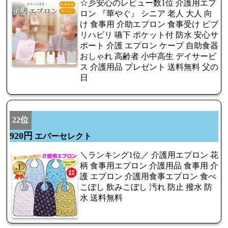
☆彡安心のレビュー数1位 介護用エプ
ロン 『華やぐ』 シニア 老人 大人 向
け 食事用 介助エプロン 食事受け ビブ
リハビリ 嚥下 ポケット付 防水 安心サ
ポート 介護 エプロン ケープ 自助食器
おしゃれ 高齢者 小中高生 デイサービ
ス 介護用品 プレゼント 送料無料 父の
日
22位
920円
エバーセレクト
＼ランキング1位／ 介護用エプロン 花
柄 食事用エプロン 介護用品 食事用 介
護 エプロン 介護用食事エプロン 食べ
こぼし 飲みこぼし 汚れ 防止 撥水 防
水 送料無料