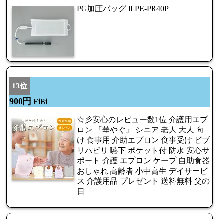
PG加圧バッグ II PE-PR40P
13位
900円
FiBi
☆彡安心のレビュー数1位 介護用エプ
ロン 『華やぐ』 シニア 老人 大人 向
け 食事用 介助エプロン 食事受け ビブ
リハビリ 嚥下 ポケット付 防水 安心サ
ポート 介護 エプロン ケープ 自助食器
おしゃれ 高齢者 小中高生 デイサービ
ス 介護用品 プレゼント 送料無料 父の
日