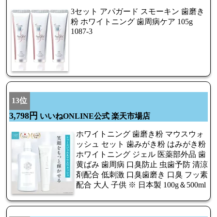
3セット アパガード スモーキン 歯磨き
粉 ホワイトニング 歯周病ケア 105g
1087-3
13位
3,798円
いいねONLINE公式 楽天市場店
ホワイトニング 歯磨き粉 マウスウォ
ッシュ セット 歯みがき粉 はみがき粉
ホワイトニング ジェル 医薬部外品 歯
黄ばみ 歯周病 口臭防止 虫歯予防 清涼
剤配合 低刺激 口臭歯磨き 口臭 フッ素
配合 大人 子供 ※ 日本製 100g＆500ml