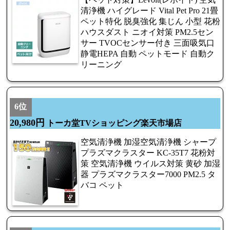
清浄機 ハイグレード Vital Pet Pro 21畳
ペット特化 脱臭強化 集じん 小型 花粉
ハウスダスト ニオイ対策 PM2.5セン
サー TVOCセンサー付き 三面吸気口
静電HEPA 自動 ペットモード 自動ク
リーニング
6位
20,980円
トーカ堂TVショッピング楽天市場店
空気清浄機 加湿空気清浄機 シャープ
プラズマクラスター KC-35T7 花粉対
策 空気清浄機 ウイルス対策 黄砂 加湿
器 プラズマクラスター7000 PM2.5 タ
バコ ペット