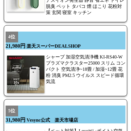
ナスイオン発生器 静音 省エネ トイレ
脱臭 ペット タバコ 煙 ほこり 花粉対
策 玄関 寝室 キッチン
4位
21,980円
楽天スーパーDEALSHOP
シャープ 加湿空気清浄機 KI-RS40-W
プラズマクラスター25000 スリム コン
パクト 空気清浄~18畳 / 加湿~12畳 花
粉 消臭 PM2.5 ウイルス スピード循環
気流
5位
31,980円
Vesync公式 楽天市場店
【ペット対策】Levoit(レボイト) 空気