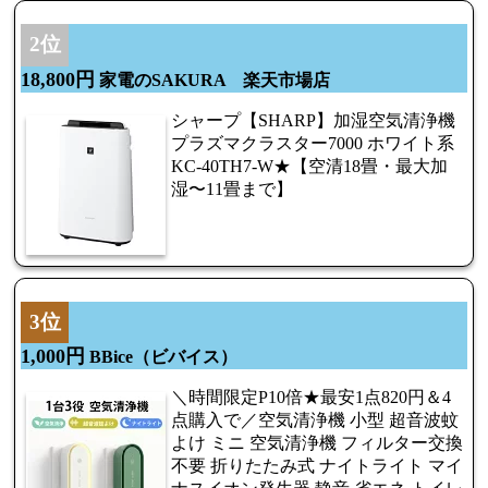
2位
18,800円
家電のSAKURA 楽天市場店
シャープ【SHARP】加湿空気清浄機
プラズマクラスター7000 ホワイト系
KC-40TH7-W★【空清18畳・最大加
湿〜11畳まで】
3位
1,000円
BBice（ビバイス）
＼時間限定P10倍★最安1点820円＆4
点購入で／空気清浄機 小型 超音波蚊
よけ ミニ 空気清浄機 フィルター交換
不要 折りたたみ式 ナイトライト マイ