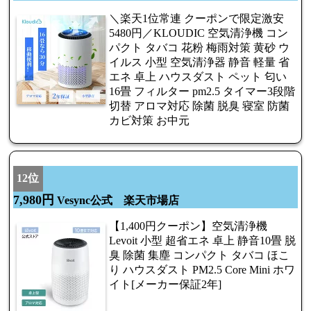
＼楽天1位常連 クーポンで限定激安
5480円／KLOUDIC 空気清浄機 コン
パクト タバコ 花粉 梅雨対策 黄砂 ウ
イルス 小型 空気清浄器 静音 軽量 省
エネ 卓上 ハウスダスト ペット 匂い
16畳 フィルター pm2.5 タイマー3段階
切替 アロマ対応 除菌 脱臭 寝室 防菌
カビ対策 お中元
12位
7,980円
Vesync公式 楽天市場店
【1,400円クーポン】空気清浄機
Levoit 小型 超省エネ 卓上 静音10畳 脱
臭 除菌 集塵 コンパクト タバコ ほこ
り ハウスダスト PM2.5 Core Mini ホワ
イト[メーカー保証2年]