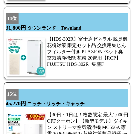
14位
31,800円
タウンランド Townland
【HDS-302R】富士通ゼネラル 脱臭機
花粉対策 限定セット品 交換用集じん
フィルター付き PLAZION ペット臭
空気清浄機能 花粉 20畳用【RCP】
FUJITSU HDS-302R+集塵F
15位
45,270円
ニッチ・リッチ・キャッチ
【30日・1日は！枚数限定 最大1,000円
OFFクーポン】【新型モデル】ダイキ
ン ストリーマ空気清浄機 MC556A 家
電 2026年モデル 花粉対策製品認証 〜