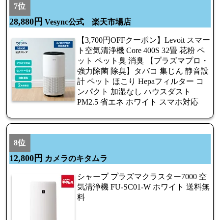
7位
28,880円
Vesync公式 楽天市場店
【3,700円OFFクーポン】Levoit スマー
ト空気清浄機 Core 400S 32畳 花粉 ペ
ット ペット臭 消臭 【プラズマプロ・
強力除菌 除臭】タバコ 集じん 静音設
計 ペット ほこり Hepaフィルター コ
ンパクト 加湿なし ハウスダスト
PM2.5 省エネ ホワイト スマホ対応
8位
12,800円
カメラのキタムラ
シャープ プラズマクラスター7000 空
気清浄機 FU-SC01-W ホワイト 送料無
料