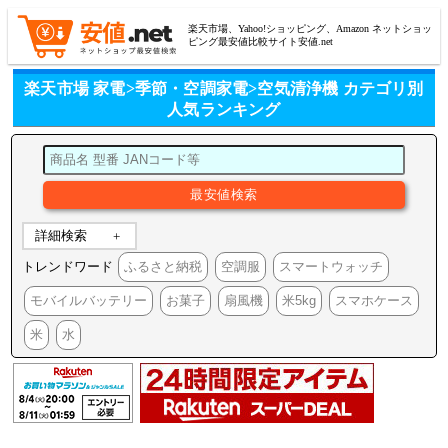
楽天市場、Yahoo!ショッピング、Amazon ネットショッ
ピング最安値比較サイト安値.net
楽天市場 家電>季節・空調家電>空気清浄機 カテゴリ別
人気ランキング
詳細検索
トレンドワード
ふるさと納税
空調服
スマートウォッチ
モバイルバッテリー
お菓子
扇風機
米5kg
スマホケース
米
水