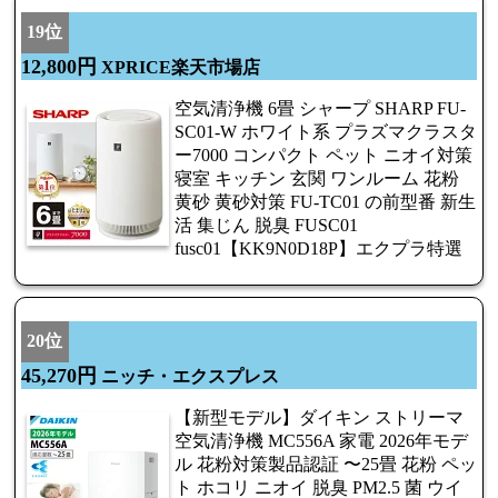
19位
12,800円
XPRICE楽天市場店
空気清浄機 6畳 シャープ SHARP FU-
SC01-W ホワイト系 プラズマクラスタ
ー7000 コンパクト ペット ニオイ対策
寝室 キッチン 玄関 ワンルーム 花粉
黄砂 黄砂対策 FU-TC01 の前型番 新生
活 集じん 脱臭 FUSC01
fusc01【KK9N0D18P】エクプラ特選
20位
45,270円
ニッチ・エクスプレス
【新型モデル】ダイキン ストリーマ
空気清浄機 MC556A 家電 2026年モデ
ル 花粉対策製品認証 〜25畳 花粉 ペッ
ト ホコリ ニオイ 脱臭 PM2.5 菌 ウイ