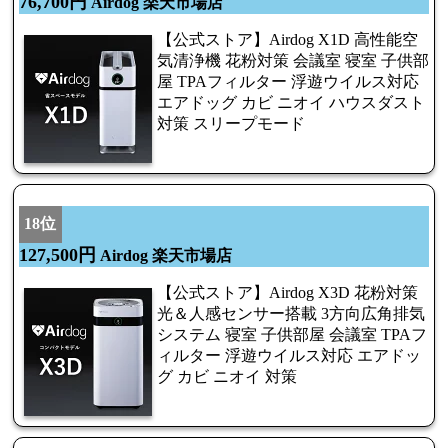
76,700円
Airdog 楽天市場店
【公式ストア】Airdog X1D 高性能空
気清浄機 花粉対策 会議室 寝室 子供部
屋 TPAフィルター 浮遊ウイルス対応
エアドッグ カビ ニオイ ハウスダスト
対策 スリープモード
18位
127,500円
Airdog 楽天市場店
【公式ストア】Airdog X3D 花粉対策
光＆人感センサー搭載 3方向広角排気
システム 寝室 子供部屋 会議室 TPAフ
ィルター 浮遊ウイルス対応 エアドッ
グ カビ ニオイ 対策