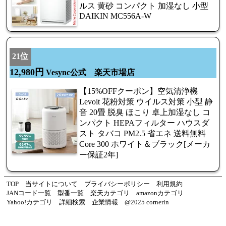
ルス 黄砂 コンパクト 加湿なし 小型
DAIKIN MC556A-W
21位
12,980円
Vesync公式 楽天市場店
【15%OFFクーポン】空気清浄機
Levoit 花粉対策 ウイルス対策 小型 静
音 20畳 脱臭 ほこり 卓上加湿なし コ
ンパクト HEPAフィルター ハウスダ
スト タバコ PM2.5 省エネ 送料無料
Core 300 ホワイト＆ブラック[メーカ
ー保証2年]
TOP
当サイトについて
プライバシーポリシー
利用規約
JANコード一覧
型番一覧
楽天カテゴリ
amazonカテゴリ
Yahoo!カテゴリ
詳細検索
企業情報
@2025 cornerin