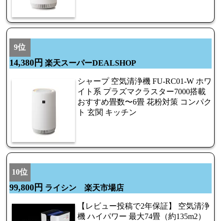
9位
14,380円
楽天スーパーDEALSHOP
シャープ 空気清浄機 FU-RC01-W ホワ
イト系 プラズマクラスター7000搭載
おすすめ畳数〜6畳 花粉対策 コンパク
ト 玄関 キッチン
10位
99,800円
ライシン 楽天市場店
【レビュー投稿で2年保証】 空気清浄
機 ハイパワー 最大74畳（約135m2）