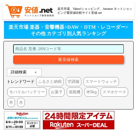
楽天市場、Yahoo!ショッピング、Amazon ネットショッ
ピング最安値比較サイト安値.net
楽天市場 楽器・音響機器>DAW・DTM・レコーダー>
その他 カテゴリ別人気ランキング
詳細検索
トレンドワード
ふるさと納税
空調服
スマートウォッチ
モバイルバッテリー
お菓子
扇風機
米5kg
スマホケース
米
水