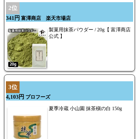
2位
341円
富澤商店 楽天市場店
製菓用抹茶パウダー / 20g【 富澤商店
公式 】
3位
4,103円
プロフーズ
夏季冷蔵 小山園 抹茶槇の白 150g