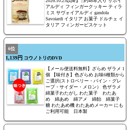
2026.10.25以降】 | 約48本入り サボイ
アルディ フィンガークッキー ティラ
ミス サヴォイアルディ gandola
Savoiardi イタリア お菓子 ドルチェ イ
タリア フィンガービスケット
6位
1,139円
コウノトリのDVD
【メール便送料無料】ざらめ ザラメ 1
個 【味付き】色ざらめ お味6種類から
ご選択(ストロベリー・パイン・グレ
ープ・サイダー・メロン） 色ザラメ
綿菓子わたがし わた菓子 わたあ
め 綿あめ 綿アメ 綿飴 綿菓子
糖 わたあめ機 わたあめメーカー にも
ご利用可能 日本製