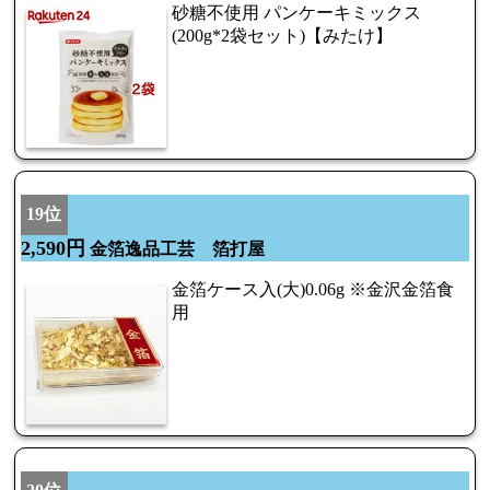
砂糖不使用 パンケーキミックス
(200g*2袋セット)【みたけ】
19位
2,590円
金箔逸品工芸 箔打屋
金箔ケース入(大)0.06g ※金沢金箔食
用