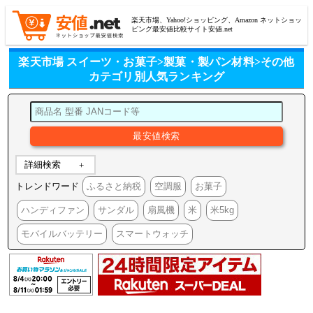
楽天市場、Yahoo!ショッピング、Amazon ネットショッ
ピング最安値比較サイト安値.net
楽天市場 スイーツ・お菓子>製菓・製パン材料>その他
カテゴリ別人気ランキング
詳細検索
トレンドワード
ふるさと納税
空調服
お菓子
ハンディファン
サンダル
扇風機
米
米5kg
モバイルバッテリー
スマートウォッチ