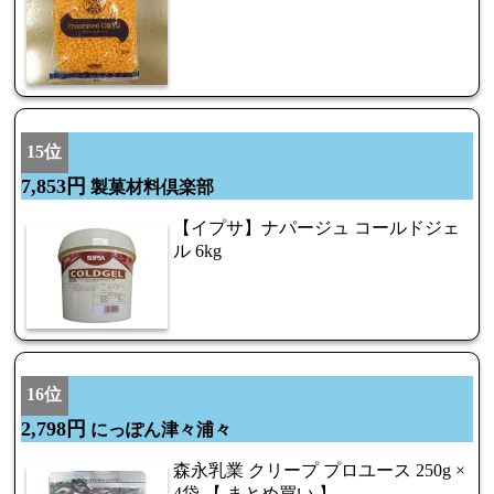
15位
7,853円
製菓材料倶楽部
【イプサ】ナパージュ コールドジェ
ル 6kg
16位
2,798円
にっぽん津々浦々
森永乳業 クリープ プロユース 250g ×
4袋 【 まとめ買い 】