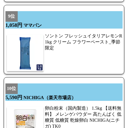
9位
1,058円
ママパン
ソントン フレッシュイタリアレモンR
1kg クリーム フラワーペースト_季節
限定
10位
5,590円
NICHIGA（楽天市場店）
卵白粉末（国内製造） 1.5kg 【送料無
料】 メレンゲパウダー 高たんぱく 低
糖質 低糖質 乾燥卵白 NICHIGA(ニチ
ガ) TK0