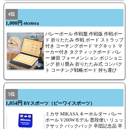
4位
1,000円
etcetera
バレーボール 作戦盤 作戦版 作戦ボー
ド 折りたたみ 作戦 ボード ストラップ
付き コーチングボード マグネット マ
ーカー付き タクティックボード バレ
ー 練習 フォーメンション ポジショニ
ング 折り畳み 折りたたみ式 コンパク
ト コーチング戦略ボード 持ち運び
5位
1,054円
BYスポーツ（ビーワイスポーツ）
ミカサ MIKASA キーホルダー バレー
ボール V200Wモデル 普段使い リュッ
クサック バックパック 卒団記念品 卒