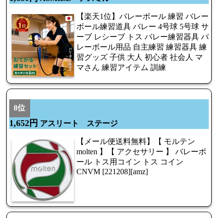
【楽天1位】バレーボール 練習 バレー
ボール練習道具 バレー 4号球 5号球 サ
ーブ レシーブ トス バレー練習器具 バ
レーボール用品 自主練習 練習器具 練
習グッズ 子供 大人 初心者 社会人 マ
マさん 練習アイテム 訓練
8位
1,652円
アスリート ステージ
【メール便送料無料】【 モルテン
molten 】【 アクセサリー 】 バレーボ
ール トス用コイン トス コイン
CNVM [221208][amz]