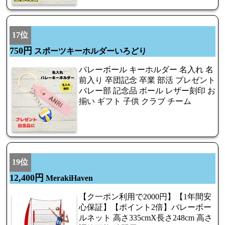
17位
750円
スポーツキーホルダーいろどり
バレーボール キーホルダー 名入れ 名
前入り 卒団記念 卒業 部活 プレゼント
バレー部 記念品 ボール レザー刻印 お
揃い ギフト 子供 クラブ チーム
19位
12,400円
MerakiHaven
【ク一ポン利用で2000円】【1年間安
心保証】【ポイント2倍】バレーボー
ルネット 高さ335cmX長さ248cm 高さ