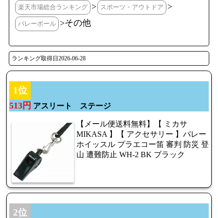
>
>
楽天市場総合ランキング
スポーツ・アウトドア
>その他
バレーボール
ランキング取得日2026-06-28
1位
513円
アスリート ステージ
【メール便送料無料】【 ミカサ
MIKASA 】【 アクセサリー 】バレー
ホイッスル プラエコー笛 審判 防災 登
山 遭難防止 WH-2 BK ブラック
2位