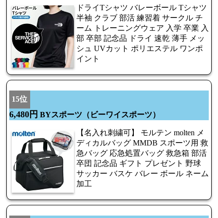
ドライTシャツ バレーボール Tシャツ
半袖 クラブ 部活 練習着 サークル チ
ーム トレーニングウェア 入学 卒業 入
部 卒部 記念品 ドライ 速乾 薄手 メッ
シュ UVカット ポリエステル ワンポ
イント
15位
6,480円
BYスポーツ（ビーワイスポーツ）
【名入れ刺繍可】 モルテン molten メ
ディカルバッグ MMDB スポーツ用 救
急バッグ 応急処置バッグ 救急箱 部活
卒団 記念品 ギフト プレゼント 野球
サッカー バスケ バレー ボール ネーム
加工