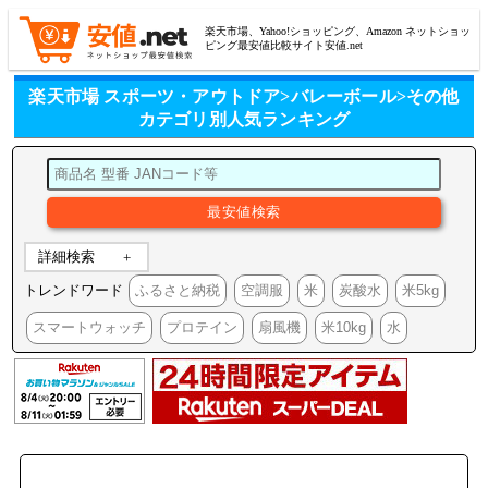
楽天市場、Yahoo!ショッピング、Amazon ネットショッ
ピング最安値比較サイト安値.net
楽天市場 スポーツ・アウトドア>バレーボール>その他
カテゴリ別人気ランキング
詳細検索
トレンドワード
ふるさと納税
空調服
米
炭酸水
米5kg
スマートウォッチ
プロテイン
扇風機
米10kg
水