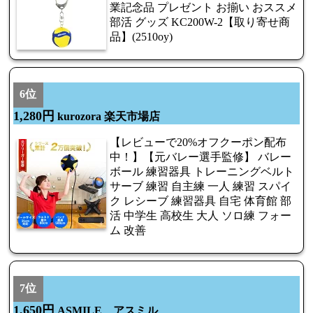
業記念品 プレゼント お揃い おススメ
部活 グッズ KC200W-2【取り寄せ商
品】(2510oy)
6位
1,280円
kurozora 楽天市場店
【レビューで20%オフクーポン配布
中！】【元バレー選手監修】 バレー
ボール 練習器具 トレーニングベルト
サーブ 練習 自主練 一人 練習 スパイ
ク レシーブ 練習器具 自宅 体育館 部
活 中学生 高校生 大人 ソロ練 フォー
ム 改善
7位
1,650円
ASMILE アスミル