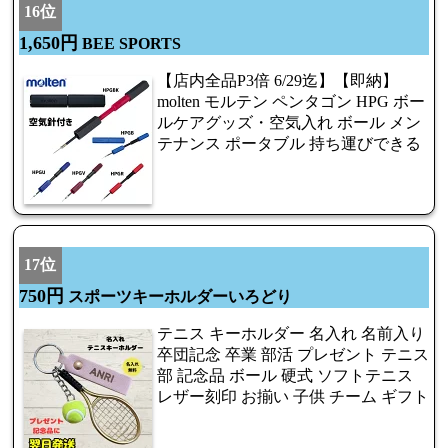
16位
1,650円
BEE SPORTS
【店内全品P3倍 6/29迄】【即納】
molten モルテン ペンタゴン HPG ボー
ルケアグッズ・空気入れ ボール メン
テナンス ポータブル 持ち運びできる
17位
750円
スポーツキーホルダーいろどり
テニス キーホルダー 名入れ 名前入り
卒団記念 卒業 部活 プレゼント テニス
部 記念品 ボール 硬式 ソフトテニス
レザー刻印 お揃い 子供 チーム ギフト