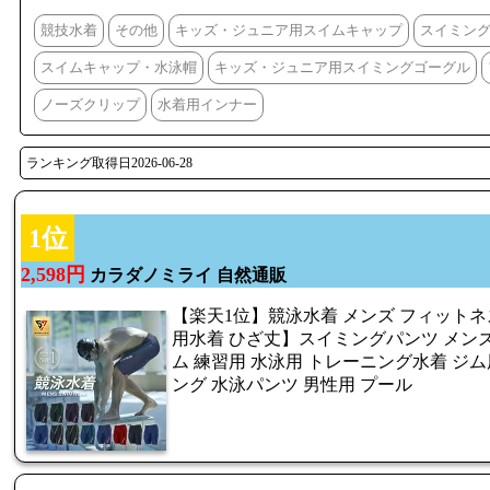
競技水着
その他
キッズ・ジュニア用スイムキャップ
スイミン
スイムキャップ・水泳帽
キッズ・ジュニア用スイミングゴーグル
ノーズクリップ
水着用インナー
ランキング取得日2026-06-28
1位
2,598円
カラダノミライ 自然通販
【楽天1位】競泳水着 メンズ フィットネス
用水着 ひざ丈】スイミングパンツ メンズ
ム 練習用 水泳用 トレーニング水着 ジム
ング 水泳パンツ 男性用 プール