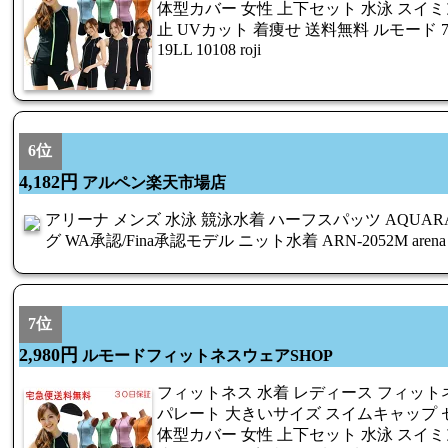
体型カバー 女性 上下セット 水泳 スイミ
止 UVカット 着痩せ 送料無料 ルモード 7S 9M 
19LL 10108 roji
6位
4,182円
アルペン楽天市場店
アリーナ メンズ 水泳 競泳水着 ハーフスパッツ AQUAR
グ WA承認/Fina承認モデル ニット水着 ARN-2052M arena
7位
2,980円
ルモードフィットネスウェアSHOP
フィットネス 水着 レディース フィット
パレート 大きいサイズ スイムキャップ 
体型カバー 女性 上下セット 水泳 スイミ