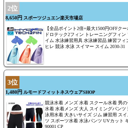
2位
8,650円
スポーツジュエン楽天市場店
【全品ポイント2倍+最大1500円OFFク
ドロテック2フィン トレーニングフィン
イム 水泳練習用具 水泳練習品 練習フィン
ヒレ 競泳 水泳 スイマー スイム 2030
3位
1,480円
ルモードフィットネスウェアSHOP
競泳水着 メンズ 水着 スクール水着 男の
水着 水着メンズ 大人 スイミングパンツ 
泳用水着 大きいサイズ ジム 練習用 スイ
ツ スポーツ水着 水泳パンツ UVカット 
90001 CP