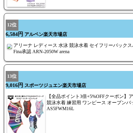
12位
6,584円
アルペン楽天市場店
アリーナ レディース 水泳 競泳水着 セイフリーバックスパッ
Fina承認 ARN-2050W arena
13位
9,016円
スポーツジュエン楽天市場店
【全品ポイント3倍+5%OFFクーポン】アリ
競泳水着 練習用 ワンピース オープンバッ
AS5FWM16L