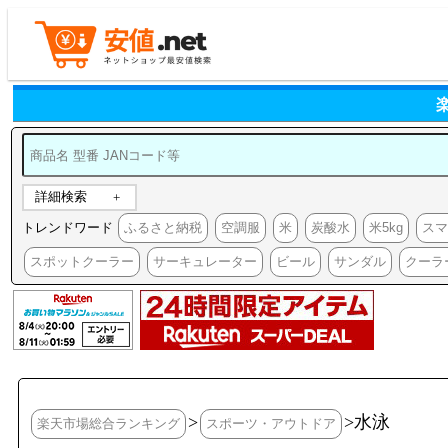
詳細検索
トレンドワード
ふるさと納税
空調服
米
炭酸水
米5kg
ス
スポットクーラー
サーキュレーター
ビール
サンダル
クーラ
>
>水泳
楽天市場総合ランキング
スポーツ・アウトドア