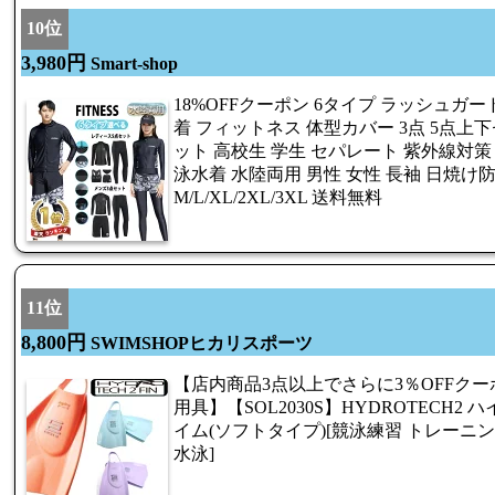
10位
3,980円
Smart-shop
18%OFFクーポン 6タイプ ラッシュガー
着 フィットネス 体型カバー 3点 5点上下セ
ット 高校生 学生 セパレート 紫外線対策
泳水着 水陸両用 男性 女性 長袖 日焼け
M/L/XL/2XL/3XL 送料無料
11位
8,800円
SWIMSHOPヒカリスポーツ
【店内商品3点以上でさらに3％OFFク
用具】【SOL2030S】HYDROTECH2
イム(ソフトタイプ)[競泳練習 トレーニン
水泳]