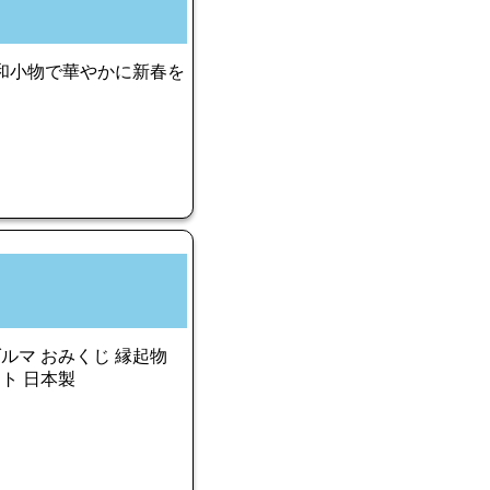
 和小物で華やかに新春を
ダルマ おみくじ 縁起物
フト 日本製