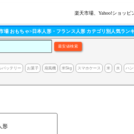
楽天市場、Yahoo!ショッピ
市場 おもちゃ>日本人形・フランス人形 カテゴリ別人気ラン
ルバッテリー
お菓子
扇風機
米5kg
スマホケース
米
水
ハン
人形