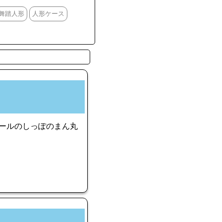
舞踏人形
人形ケース
モールのしっぽのまん丸