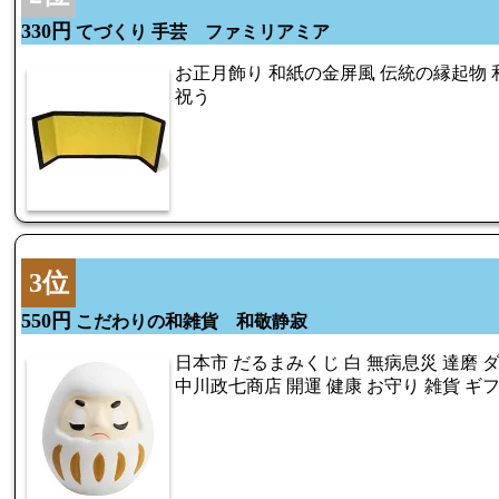
330円
てづくり 手芸 ファミリアミア
お正月飾り 和紙の金屏風 伝統の縁起物
祝う
3位
550円
こだわりの和雑貨 和敬静寂
日本市 だるまみくじ 白 無病息災 達磨 
中川政七商店 開運 健康 お守り 雑貨 ギ