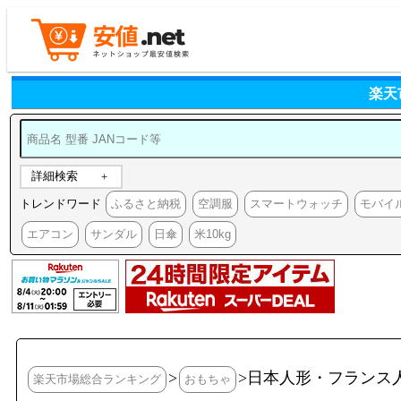
楽天
詳細検索
トレンドワード
ふるさと納税
空調服
スマートウォッチ
モバイ
エアコン
サンダル
日傘
米10kg
>
>日本人形・フランス
楽天市場総合ランキング
おもちゃ