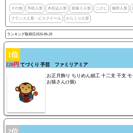
その他
市松人形
木目込人形
首振り人形
こけし
御所人形
フランス人形・ビスクドール
からくり人形
ランキング取得日2026-06-29
1位
220円
てづくり 手芸 ファミリアミア
お正月飾り ちりめん細工 十二支 干支 
お猿さん(1個)
2位