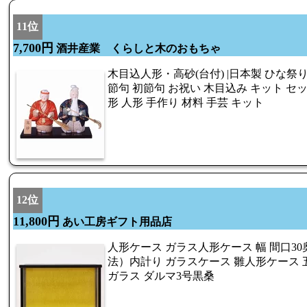
11位
7,700円
酒井産業 くらしと木のおもちゃ
木目込人形・高砂(台付) |日本製 ひな祭り
節句 初節句 お祝い 木目込み キット セ
形 人形 手作り 材料 手芸 キット
12位
11,800円
あい工房ギフト用品店
人形ケース ガラス人形ケース 幅 間口30奥
法）内計り ガラスケース 雛人形ケース 
ガラス ダルマ3号黒桑