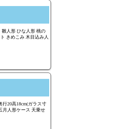
 雛人形 ひな人形 桃の
ット きめこみ 木目込み人
行20高18cm(ガラス寸
五月人形ケース 天乗せ