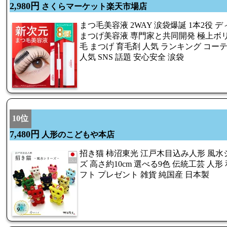
2,980円
さくらマーケット楽天市場店
まつ毛美容液 2WAY 涙袋爆誕 1本2役
まつげ美容液 専門家と共同開発 極上ボリ
毛 まつげ 育毛剤 人気 ランキング コー
人気 SNS 話題 安心安全 涙袋
10位
7,480円
人形のこどもや本店
招き猫 柿沼東光 江戸木目込み人形 風水
ズ 高さ約10cm 選べる9色 伝統工芸 人形
フト プレゼント 雑貨 純国産 日本製