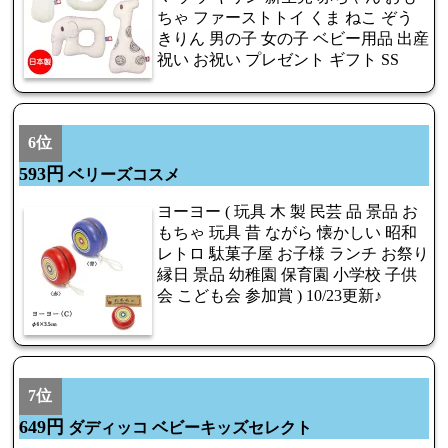
ちゃ ファーストトイ くま ねこ ぞう
きりん 男の子 女の子 ベビー用品 出産
祝い お祝い プレゼント ギフト SS
6位
593円
ベリーズコスメ
ヨーヨー ( 玩具 木 製 民芸 品 景品 お
もちゃ 玩具 昔 ながら 懐かしい 昭和
レトロ 駄菓子屋 お子様 ランチ お祭り
縁日 景品 幼稚園 保育園 小学校 子供
会 こども会 参加賞 ) 10/23更新♪
7位
649円
ダディッコ ベビーキッズセレクト