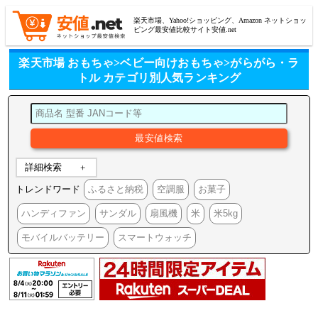
楽天市場、Yahoo!ショッピング、Amazon ネットショッ
ピング最安値比較サイト安値.net
楽天市場 おもちゃ>ベビー向けおもちゃ>がらがら・ラ
トル カテゴリ別人気ランキング
詳細検索
トレンドワード
ふるさと納税
空調服
お菓子
ハンディファン
サンダル
扇風機
米
米5kg
モバイルバッテリー
スマートウォッチ