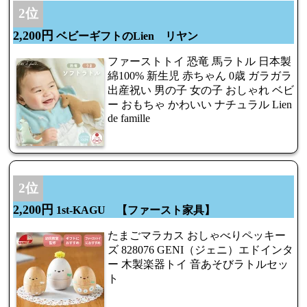
2位
2,200円
ベビーギフトのLien リヤン
ファーストトイ 恐竜 馬ラトル 日本製
綿100% 新生児 赤ちゃん 0歳 ガラガラ
出産祝い 男の子 女の子 おしゃれ ベビ
ー おもちゃ かわいい ナチュラル Lien
de famille
2位
2,200円
1st-KAGU 【ファースト家具】
たまごマラカス おしゃべりペッキー
ズ 828076 GENI（ジェニ）エドインタ
ー 木製楽器トイ 音あそびラトルセッ
ト