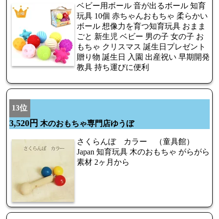
ベビー用ボール 音が出るボール 知育
玩具 10個 赤ちゃんおもちゃ 柔らかい
ボール 想像力を育つ知育玩具 おまま
ごと 新生児 ベビー 男の子 女の子 お
もちゃ クリスマス 誕生日プレゼント
贈り物 誕生日 入園 出産祝い 早期開発
教具 持ち運びに便利
13位
3,520円
木のおもちゃ専門店ゆうぼ
さくらんぼ カラー （童具館）
Japan 知育玩具 木のおもちゃ がらがら
素材 2ヶ月から