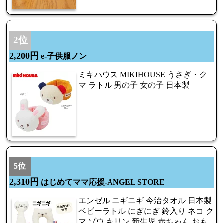
2位
2,200円
e-子供服ノン
ミキハウス MIKIHOUSE うさぎ・ク
マ ラトル 男の子 女の子 日本製
5位
2,310円
はじめてママ応援-ANGEL STORE
エンゼル ニギニギ 今治タオル 日本製
ベビーラトル にぎにぎ 鈴入り ネコ ク
マ ゾウ キリン 新生児 赤ちゃん おも