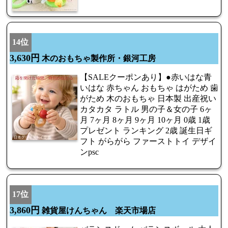
14位
3,630円
木のおもちゃ製作所・銀河工房
【SALEクーポンあり】●赤いはな青
いはな 赤ちゃん おもちゃ はがため 歯
がため 木のおもちゃ 日本製 出産祝い
カタカタ ラトル 男の子＆女の子 6ヶ
月 7ヶ月 8ヶ月 9ヶ月 10ヶ月 0歳 1歳
プレゼント ランキング 2歳 誕生日ギ
フト がらがら ファーストトイ デザイ
ンpsc
17位
3,860円
雑貨屋けんちゃん 楽天市場店