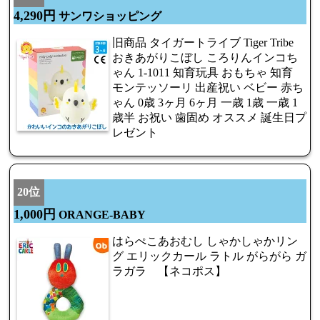
4,290円
サンワショッピング
旧商品 タイガートライブ Tiger Tribe
おきあがりこぼし ころりんインコち
ゃん 1-1011 知育玩具 おもちゃ 知育
モンテッソーリ 出産祝い ベビー 赤ち
ゃん 0歳 3ヶ月 6ヶ月 一歳 1歳 一歳 1
歳半 お祝い 歯固め オススメ 誕生日プ
レゼント
20位
1,000円
ORANGE-BABY
はらぺこあおむし しゃかしゃかリン
グ エリックカール ラトル がらがら ガ
ラガラ 【ネコポス】