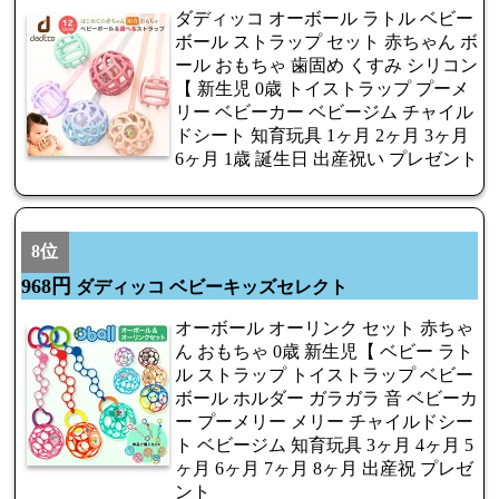
ダディッコ オーボール ラトル ベビー
ボール ストラップ セット 赤ちゃん ボ
ール おもちゃ 歯固め くすみ シリコン
【 新生児 0歳 トイストラップ プーメ
リー ベビーカー ベビージム チャイル
ドシート 知育玩具 1ヶ月 2ヶ月 3ヶ月
6ヶ月 1歳 誕生日 出産祝い プレゼント
8位
968円
ダディッコ ベビーキッズセレクト
オーボール オーリンク セット 赤ちゃ
ん おもちゃ 0歳 新生児【 ベビー ラト
ル ストラップ トイストラップ ベビー
ボール ホルダー ガラガラ 音 ベビーカ
ー プーメリー メリー チャイルドシー
ト ベビージム 知育玩具 3ヶ月 4ヶ月 5
ヶ月 6ヶ月 7ヶ月 8ヶ月 出産祝 プレゼ
ント