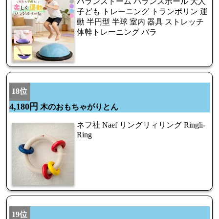
バランスドーム バランスボール 大人
子ども トレーニング トランポリン 運
動 半円型 半球 室内 器具 ストレッチ
体幹トレーニング バラ
18位
4,180円
木のおもちゃがりとん
ネフ社 Naef リングリィリング Ringli-
Ring
19位