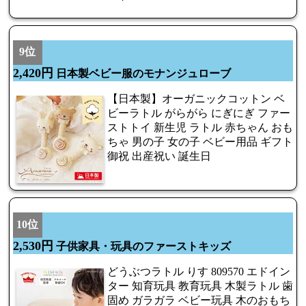
9位
2,420円
日本製ベビー服のモナンジュローブ
【日本製】オーガニックコットン ベ
ビーラトル がらがら にぎにぎ ファー
ストトイ 新生児 ラトル 赤ちゃん おも
ちゃ 男の子 女の子 ベビー用品 ギフト
御祝 出産祝い 誕生日
10位
2,530円
子供家具・玩具のファーストキッズ
どうぶつラトル りす 809570 エドイン
ター 知育玩具 教育玩具 木製ラトル 歯
固め ガラガラ ベビー玩具 木のおもち