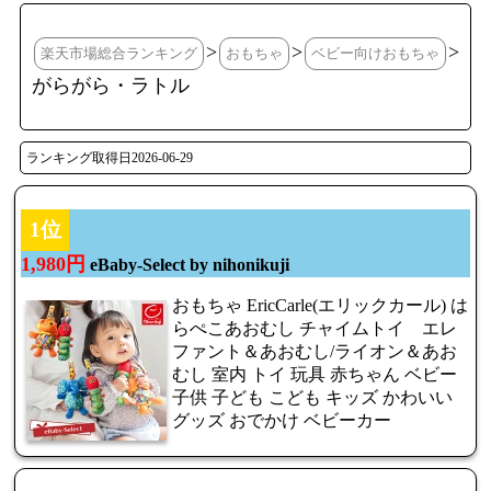
>
>
>
楽天市場総合ランキング
おもちゃ
ベビー向けおもちゃ
がらがら・ラトル
ランキング取得日2026-06-29
1位
1,980円
eBaby-Select by nihonikuji
おもちゃ EricCarle(エリックカール) は
らぺこあおむし チャイムトイ エレ
ファント＆あおむし/ライオン＆あお
むし 室内 トイ 玩具 赤ちゃん ベビー
子供 子ども こども キッズ かわいい
グッズ おでかけ ベビーカー