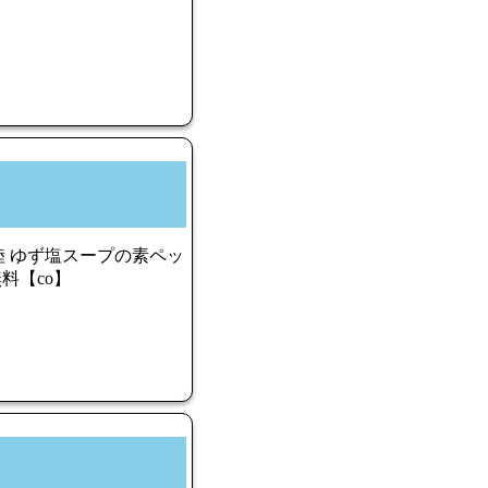
陸 ゆず塩スープの素ペッ
無料【co】