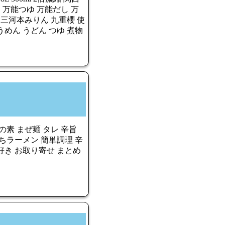
 万能つゆ 万能だし 万
 三河本みりん 九重櫻 使
そうめん うどん つゆ 煮物
の素 まぜ麺 タレ 辛旨
ちラーメン 簡単調理 辛
好き お取り寄せ まとめ