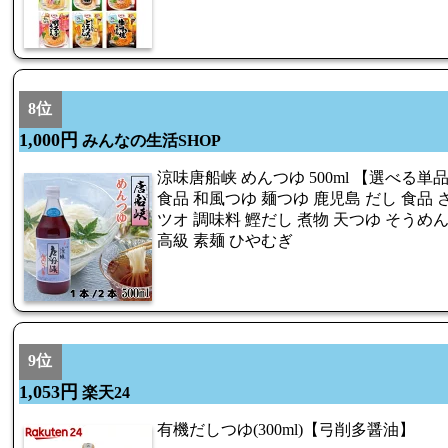
8位
1,000円
みんなの生活SHOP
涼味唐船峡 めんつゆ 500ml 【選べる単
食品 和風つゆ 麺つゆ 鹿児島 だし 食品 
ツオ 調味料 鰹だし 煮物 天つゆ そうめ
高級 素麺 ひやむぎ
9位
1,053円
楽天24
有機だしつゆ(300ml)【弓削多醤油】