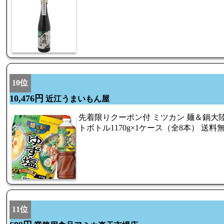
10位
10,476円
近江うまいもん屋
先着限りクーポン付 ミツカン 麺＆鍋大
トボトル1170g×1ケース（全8本） 送料
11位