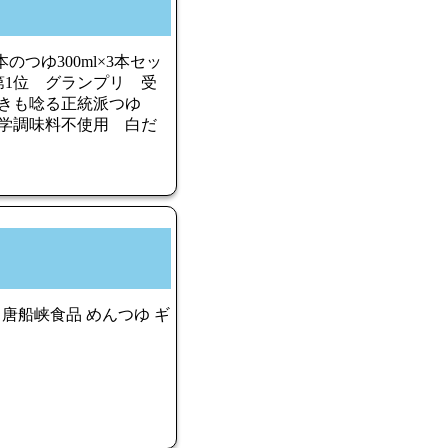
つゆ300ml×3本セッ
3第1位 グランプリ 受
好きも唸る正統派つゆ
学調味料不使用 白だ
ゆ 唐船峡食品 めんつゆ ギ