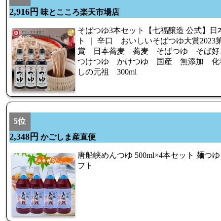
2,916円
味とこころ楽天市場店
そばつゆ3本セット【七福醸造 公式】日本の
ト ｜ 辛口 おいしいそばつゆ大賞202
賞 日本蕎麦 蕎麦 そばつゆ そば
つけつゆ かけつゆ 国産 無添加 化
しの元祖 300ml
5位
2,348円
かごしま産直便
唐船峡めんつゆ 500ml×4本セット 麺つ
フト