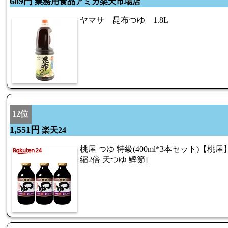
689円
業務用食品アミカ楽天市場店
ヤマサ 昆布つゆ 1.8L
12位
1,551円
楽天24
桃屋 つゆ 特級(400ml*3本セット)【桃
縮2倍 天つゆ 鰹節]