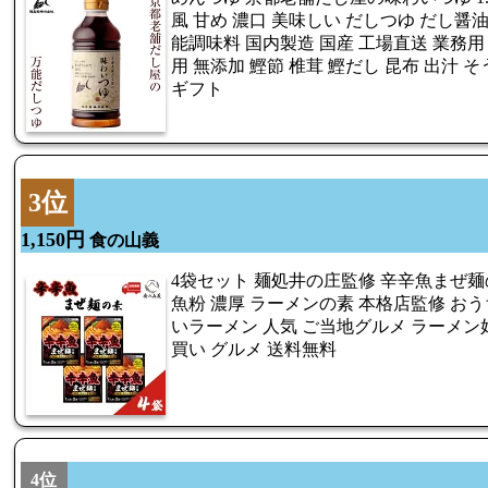
風 甘め 濃口 美味しい だしつゆ だし醤油
能調味料 国内製造 国産 工場直送 業務用
用 無添加 鰹節 椎茸 鰹だし 昆布 出汁 
ギフト
3位
1,150円
食の山義
4袋セット 麺処井の庄監修 辛辛魚まぜ麺
魚粉 濃厚 ラーメンの素 本格店監修 おう
いラーメン 人気 ご当地グルメ ラーメン
買い グルメ 送料無料
4位