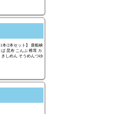
品1本/2本セット】 唐船峡
さば 昆布 こんぶ 椎茸 カ
ん きしめん そうめんつゆ