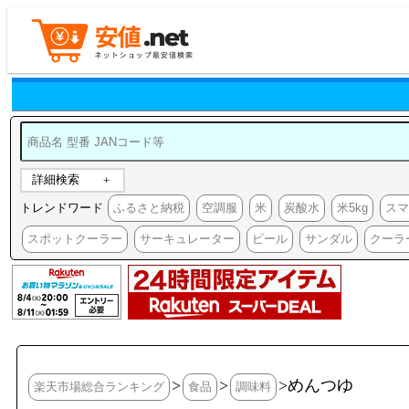
詳細検索
トレンドワード
ふるさと納税
空調服
米
炭酸水
米5kg
ス
スポットクーラー
サーキュレーター
ビール
サンダル
クーラ
>
>
>めんつゆ
楽天市場総合ランキング
食品
調味料