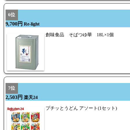
6位
9,700円
Re-light
創味食品 そばつゆ華 18L×1個
7位
2,503円
楽天24
プチッとうどん アソート(1セット)