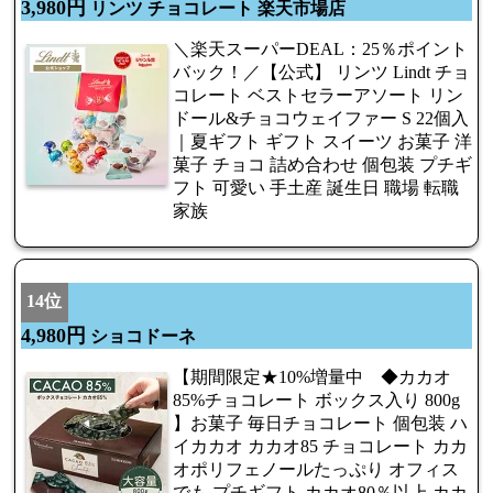
3,980円
リンツ チョコレート 楽天市場店
＼楽天スーパーDEAL：25％ポイント
バック！／【公式】 リンツ Lindt チョ
コレート ベストセラーアソート リン
ドール&チョコウェイファー S 22個入
｜夏ギフト ギフト スイーツ お菓子 洋
菓子 チョコ 詰め合わせ 個包装 プチギ
フト 可愛い 手土産 誕生日 職場 転職
家族
14位
4,980円
ショコドーネ
【期間限定★10%増量中 ◆カカオ
85%チョコレート ボックス入り 800g
】お菓子 毎日チョコレート 個包装 ハ
イカカオ カカオ85 チョコレート カカ
オポリフェノールたっぷり オフィス
でも プチギフト カカオ80％以上 カカ