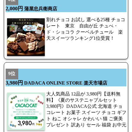
2,000円
蒲屋忠兵衛商店
割れチョコ お試し 選べる25種 チョコ
レート 東京 自由が丘 チュべ・
ド・ショコラ クーベルチュール 楽
天スイーツランキング1位受賞！
9位
3,980円
DADACA ONLINE STORE 楽天市場店
大人気商品 12品が 3,980円【送料無
料】《夏のサステニャブルセット
3,980円》DADACA公式 北海道 チョ
コレート お菓子 スイーツ チョコ ギフ
ト ねこ オシャレ かわいい 猫 ご褒美
プレゼント 訳あり セール 福袋 お中元