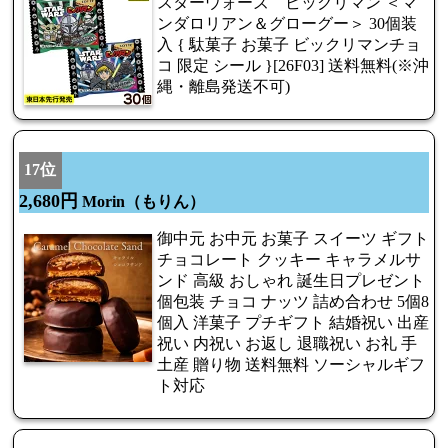
スターウォーズ ビックリマン ＜マ
ンダロリアン＆グローグー＞ 30個装
入 { 駄菓子 お菓子 ビックリマンチョ
コ 限定 シール }[26F03] 送料無料(※沖
縄・離島発送不可)
17位
2,680円
Morin（もりん）
御中元 お中元 お菓子 スイーツ ギフト
チョコレート クッキー キャラメルサ
ンド 高級 おしゃれ 誕生日プレゼント
個包装 チョコ ナッツ 詰め合わせ 5個8
個入 洋菓子 プチギフト 結婚祝い 出産
祝い 内祝い お返し 退職祝い お礼 手
土産 贈り物 送料無料 ソーシャルギフ
ト対応