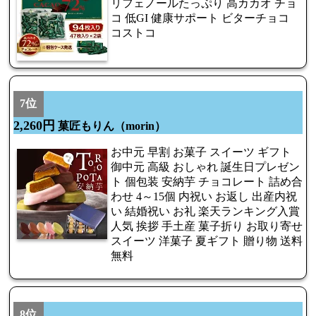
リフェノールたっぷり 高カカオ チョ
コ 低GI 健康サポート ビターチョコ
コストコ
7位
2,260円
菓匠もりん（morin）
お中元 早割 お菓子 スイーツ ギフト
御中元 高級 おしゃれ 誕生日プレゼン
ト 個包装 安納芋 チョコレート 詰め合
わせ 4～15個 内祝い お返し 出産内祝
い 結婚祝い お礼 楽天ランキング入賞
人気 挨拶 手土産 菓子折り お取り寄せ
スイーツ 洋菓子 夏ギフト 贈り物 送料
無料
8位