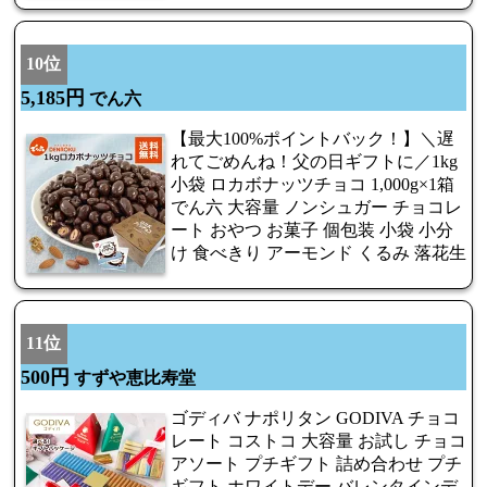
10位
5,185円
でん六
【最大100%ポイントバック！】＼遅
れてごめんね！父の日ギフトに／1kg
小袋 ロカボナッツチョコ 1,000g×1箱
でん六 大容量 ノンシュガー チョコレ
ート おやつ お菓子 個包装 小袋 小分
け 食べきり アーモンド くるみ 落花生
11位
500円
すずや恵比寿堂
ゴディバ ナポリタン GODIVA チョコ
レート コストコ 大容量 お試し チョコ
アソート プチギフト 詰め合わせ プチ
ギフト ホワイトデー バレンタインデ