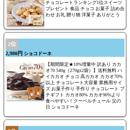
チョコレートランキング1位スイーツ
プレゼント 食品 チョコ お菓子 詰め合
わせ お礼 贈り物 洋菓子 ありがとう
2位
2,980円
ショコドーネ
【期間限定★10%増量中 訳あり カカ
オ70 540g（270gx2袋）】送料無料 ハ
イカカオ チョコ 高カカオ カカオ70%
以上 チョコレート大容量 業務用サイ
ズ お菓子作り 手作り チョコレート プ
チギフト カカオ80% カカオ90%より
食べやすい！クーベルチュール 父の
日 ショコドーネ