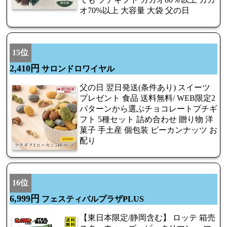
オ70%以上 大容量 大袋 父の日
15位
2,410円
サロンドロワイヤル
父の日 翌日発送(条件あり) スイーツ
プレゼント 食品 送料無料/ WEB限定2
パターンから選ぶチョコレートプチギ
フト 5種セット 詰め合わせ 贈り物 洋
菓子 手土産 個包装 ピーカンナッツ お
配り
16位
6,999円
フェスティバルプラザPLUS
【東日本限定/静岡含む】 ロッテ 箱売