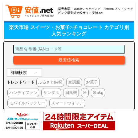
楽天市場、Yahoo!ショッピング、Amazon ネットショッ
ピング最安値比較サイト安値.net
楽天市場 スイーツ・お菓子>チョコレート カテゴリ別
人気ランキング
詳細検索
トレンドワード
ふるさと納税
空調服
お菓子
ハンディファン
サンダル
扇風機
米
米5kg
モバイルバッテリー
スマートウォッチ