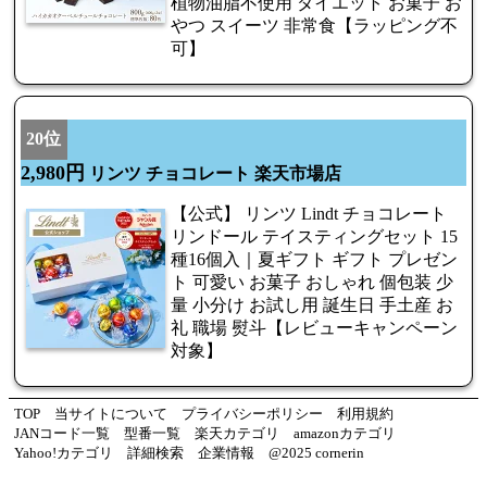
植物油脂不使用 ダイエット お菓子 お
やつ スイーツ 非常食【ラッピング不
可】
20位
2,980円
リンツ チョコレート 楽天市場店
【公式】 リンツ Lindt チョコレート
リンドール テイスティングセット 15
種16個入｜夏ギフト ギフト プレゼン
ト 可愛い お菓子 おしゃれ 個包装 少
量 小分け お試し用 誕生日 手土産 お
礼 職場 熨斗【レビューキャンペーン
対象】
TOP
当サイトについて
プライバシーポリシー
利用規約
JANコード一覧
型番一覧
楽天カテゴリ
amazonカテゴリ
Yahoo!カテゴリ
詳細検索
企業情報
@2025 cornerin