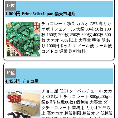
18位
1,000円
PrimeSellerJapan 楽天市場店
チョコレート効果 カカオ 72% 高カカ
オポリフェノール 大袋 30枚 50枚 100
枚 150枚 200枚 250枚 300枚 400枚 500
枚 カカオ 70% 以上 大容量 明治 訳あ
り 1000円ポッキリ メール便 クール便
コストコ 通販 送料無料
19位
4,455円
チョコ屋
チョコ屋 低GI クーベルチュール カカ
オ80％以上 チョコレート 800g(400g×2
袋)(標準枚数80枚) 個包装 大容量 ダー
クチョコレート 業務用 カカオ70％以
上 高カカオ 糖質制限 糖質オフ 低糖質