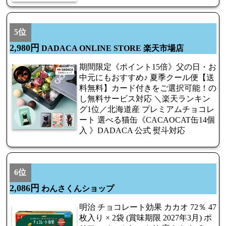
5位
2,980円
DADACA ONLINE STORE 楽天市場店
期間限定《ポイント15倍》父の日・お
中元にもおすすめ♪ 夏季クール便【送
料無料】カード付きをご選択可能！の
し無料サービス対応 ＼楽天ランキン
グ1位／北海道産 プレミアムチョコレ
ート 選べる猫缶《CACAOCAT缶14個
入 》DADACA 公式 熨斗対応
6位
2,086円
わんさくんショップ
明治 チョコレート効果 カカオ 72％ 47
枚入り × 2袋 (賞味期限 2027年3月) ポ