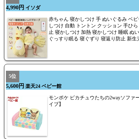
4,990円
イソダ
赤ちゃん 寝かしつけ 手 ぬいぐるみ ベビ
しつけ 自動 トントン クッション 手ひら
止 寝かしつけ 加熱 寝かしつけ 睡眠 ぬ
ぐっすり眠る 寝ぐずり 寝返り防止 新生
5位
5,600円
楽天24 ベビー館
モンポケ ピカチュウたちの2wayソファー
イブ】