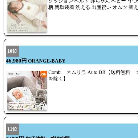
クッション ベルト 赤ちゃん ベビー うつ
柄 簡単装着 洗える 出産祝い オムツ 替
10位
46,980円
ORANGE-BABY
Combi ネムリラ Auto DR【送料無
を除く】
11位