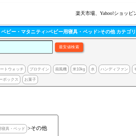
楽天市場、Yahoo!ショッピ
・ベビー・マタニティ>ベビー用寝具・ベッド>その他 カテゴ
マートウォッチ
プロテイン
扇風機
米10kg
水
ハンディファン
ーボックス
お菓子
>その他
用寝具・ベッド