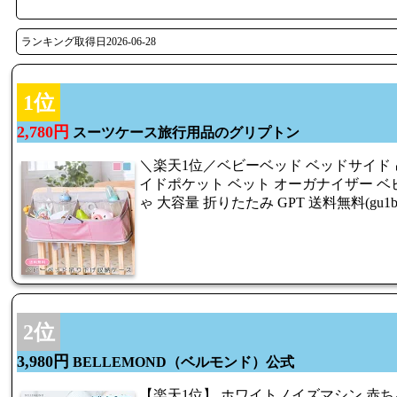
ランキング取得日2026-06-28
1位
2,780円
スーツケース旅行用品のグリプトン
＼楽天1位／ベビーベッド ベッドサイド 
イドポケット ベット オーガナイザー ベ
ゃ 大容量 折りたたみ GPT 送料無料(gu1b0
2位
3,980円
BELLEMOND（ベルモンド）公式
【楽天1位】 ホワイトノイズマシン 赤