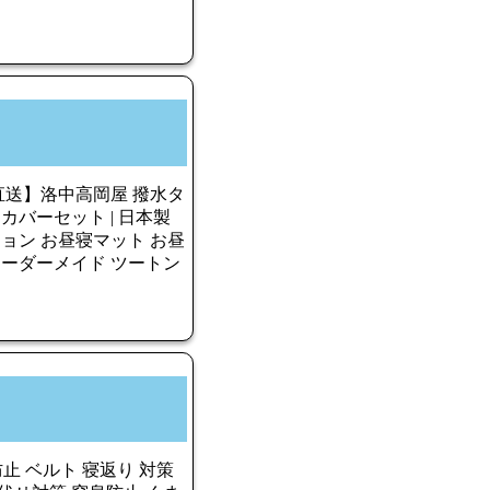
直送】洛中高岡屋 撥水タ
バーセット | 日本製
ション お昼寝マット お昼
オーダーメイド ツートン
り防止 ベルト 寝返り 対策