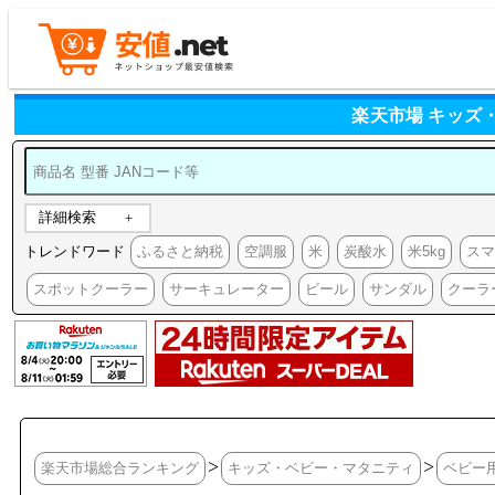
楽天市場 キッズ
詳細検索
トレンドワード
ふるさと納税
空調服
米
炭酸水
米5kg
ス
スポットクーラー
サーキュレーター
ビール
サンダル
クーラ
>
>
楽天市場総合ランキング
キッズ・ベビー・マタニティ
ベビー