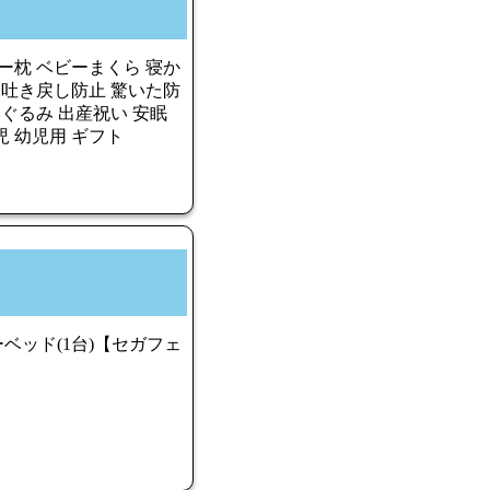
ー枕 ベビーまくら 寝か
 吐き戻し防止 驚いた防
いぐるみ 出産祝い 安眠
児 幼児用 ギフト
ベッド(1台)【セガフェ