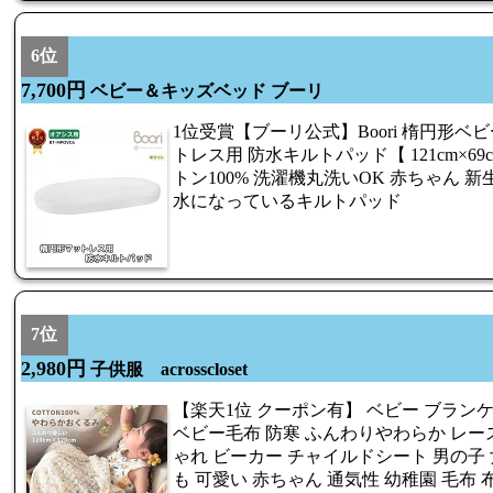
6位
7,700円
ベビー＆キッズベッド ブーリ
1位受賞【ブーリ公式】Boori 楕円形ベ
トレス用 防水キルトパッド【 121cm×69
トン100% 洗濯機丸洗いOK 赤ちゃん 新
水になっているキルトパッド
7位
2,980円
子供服 acrosscloset
【楽天1位 クーポン有】 ベビー ブラン
ベビー毛布 防寒 ふんわりやわらか レース
ゃれ ビーカー チャイルドシート 男の子 
も 可愛い 赤ちゃん 通気性 幼稚園 毛布 