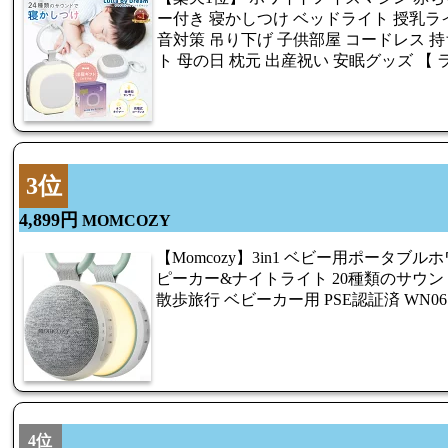
ー付き 寝かしつけ ベッドライト 授乳ライ
音対策 吊り下げ 子供部屋 コードレス 持
ト 母の日 枕元 出産祝い 安眠グッズ 【
3位
4,899円
MOMCOZY
【Momcozy】3in1 ベビー用ポータブ
ピーカー&ナイトライト 20種類のサウン
散歩旅行 ベビーカー用 PSE認証済 WN06
4位