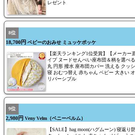
レゼント
8位
18,700円
ベビーのおみせ ミュッケポッケ
【楽天ランキング1位受賞】【メーカー
イプ ヌードせんべい座布団＆柄を選べるカ
丸 円形 撥水 座布団カバー 洗える クッ
寝 おむつ替え 赤ちゃん ベビー 大きい 
リバーシブル
9位
2,980円
Veny Velm（ベニーベルム）
【SALE】hag moon(ハグムーン) 寝返