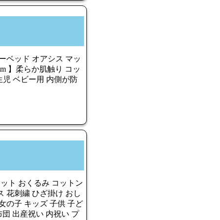
ビーベッド オアシス マッ
cm 】柔らか肌触り コッ
生児 ベビー用 内側が防
ケット おくるみ コットン
 花刺繍 ひざ掛け おし
女の子 キッズ 子供 子ど
布団 出産祝い 内祝い プ