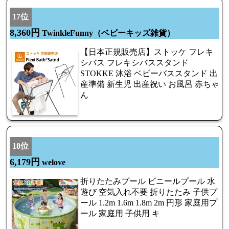
17位
8,360円
TwinkleFunny（ベビーキッズ雑貨）
【日本正規販売店】ストッケ フレキ
シバス フレキシバススタンド
STOKKE 沐浴 ベビーバススタンド 出
産準備 新生児 出産祝い お風呂 赤ちゃ
ん
18位
6,179円
welove
折りたたみプール ビニールプール 水
遊び 空気入れ不要 折りたたみ 子供プ
ール 1.2m 1.6m 1.8m 2m 円形 家庭用プ
ール 家庭用 子供用 キ