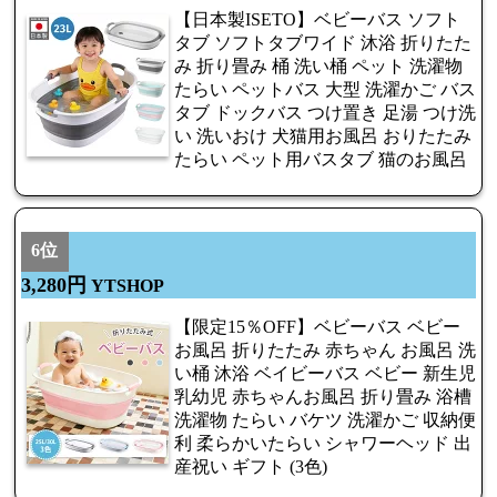
【日本製ISETO】ベビーバス ソフト
タブ ソフトタブワイド 沐浴 折りたた
み 折り畳み 桶 洗い桶 ペット 洗濯物
たらい ペットバス 大型 洗濯かご バス
タブ ドックバス つけ置き 足湯 つけ洗
い 洗いおけ 犬猫用お風呂 おりたたみ
たらい ペット用バスタブ 猫のお風呂
6位
3,280円
YTSHOP
【限定15％OFF】ベビーバス ベビー
お風呂 折りたたみ 赤ちゃん お風呂 洗
い桶 沐浴 ベイビーバス ベビー 新生児
乳幼児 赤ちゃんお風呂 折り畳み 浴槽
洗濯物 たらい バケツ 洗濯かご 収納便
利 柔らかいたらい シャワーヘッド 出
産祝い ギフト (3色)