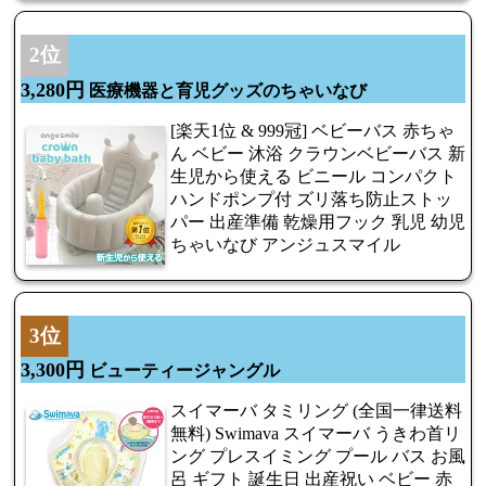
2位
3,280円
医療機器と育児グッズのちゃいなび
[楽天1位 & 999冠] ベビーバス 赤ちゃ
ん ベビー 沐浴 クラウンベビーバス 新
生児から使える ビニール コンパクト
ハンドポンプ付 ズリ落ち防止ストッ
パー 出産準備 乾燥用フック 乳児 幼児
ちゃいなび アンジュスマイル
3位
3,300円
ビューティージャングル
スイマーバ タミリング (全国一律送料
無料) Swimava スイマーバ うきわ首リ
ング プレスイミング プール バス お風
呂 ギフト 誕生日 出産祝い ベビー 赤