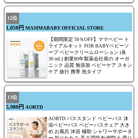
12位
1,050円
MAMMABABY OFFICIAL STORE
【期間限定 50％OFF】ママベビー ト
ライアルキット FOR BABYベビーソ
ープ ベビークリームローション (各
30 mL) 創業80年製薬会社発の オーガ
ニック 品質 無添加 ベビーケア スキン
ケア 旅行 携帯 泡タイプ
13位
5,980円
AORTD
AORTD バススタンド ベビーバス 沐
浴ベビーバス ベビーバスチェア 大き
め お風呂 沐浴 補助 シャワーサポータ
ー 折りたたみ 高さ調節 転倒防止 滑り