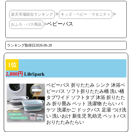
>
>
楽天市場総合ランキング
キッズ・ベビー・マタニティ
>ベビーバス
おふろ・バス用品
ランキング取得日2026-06-28
1位
2,880円
LifeSpark
ベビーバス 折りたたみ シンク 沐浴ベ
ビーバス ソフト折りたたみ桶 洗い桶
タブワイド ソフトタブ 沐浴 折りたた
み 折り畳み ペット 洗濯物 たらい バ
ケツ 洗濯かご ドックバス 足湯 つけ洗
い 洗いおけ 新生児 乳幼児 ペットバス
おりたたみたらい