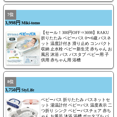
7位
3,998円
Miki-tomo
【セール！300円OFF⇒3698】RAKU
折りたたみ ベビーバス 0〜6歳 バスネ
ット 温度計付き 滑り止め コンパクト
収納 止水栓 ベビー新生児 赤ちゃん お
風呂 沐浴 バス バスタブ ベビー用 子
供用 赤ちゃん用 浴槽
8位
3,750円
StyLife
ベビーバス 折りたたみ バスネットセ
ット 湯温計付 ベビーバス 温度表示 二
つ折り シンク ベビーバスチェア 赤ち
ゃん お風呂 沐浴 浴槽 ポータブル バ