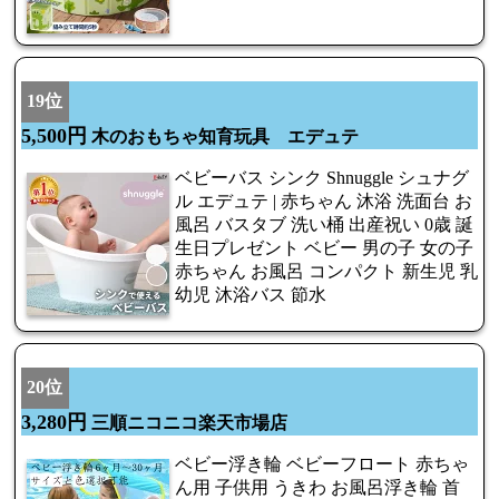
19位
5,500円
木のおもちゃ知育玩具 エデュテ
ベビーバス シンク Shnuggle シュナグ
ル エデュテ | 赤ちゃん 沐浴 洗面台 お
風呂 バスタブ 洗い桶 出産祝い 0歳 誕
生日プレゼント ベビー 男の子 女の子
赤ちゃん お風呂 コンパクト 新生児 乳
幼児 沐浴バス 節水
20位
3,280円
三順ニコニコ楽天市場店
ベビー浮き輪 ベビーフロート 赤ちゃ
ん用 子供用 うきわ お風呂浮き輪 首