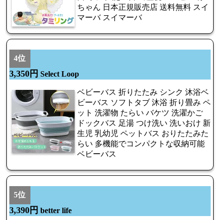
ちゃん 日本正規販売店 送料無料 スイ
マーバ スイマーバ
4位
3,350円
Select Loop
ベビーバス 折りたたみ シンク 沐浴ベ
ビーバス ソフトタブ 沐浴 折り畳み ペ
ット 洗濯物 たらい バケツ 洗濯かご
ドックバス 足湯 つけ洗い 洗いおけ 新
生児 乳幼児 ペットバス おりたたみた
らい 多機能でコンパクトな収納可能
ベビーバス
5位
3,390円
better life