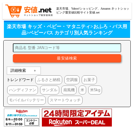
楽天市場、Yahoo!ショッピング、Amazon ネットショッ
ピング最安値比較サイト安値.net
楽天市場 キッズ・ベビー・マタニティ>おふろ・バス用
品>ベビーバス カテゴリ別人気ランキング
詳細検索
トレンドワード
ふるさと納税
空調服
お菓子
ハンディファン
サンダル
扇風機
米
米5kg
モバイルバッテリー
スマートウォッチ