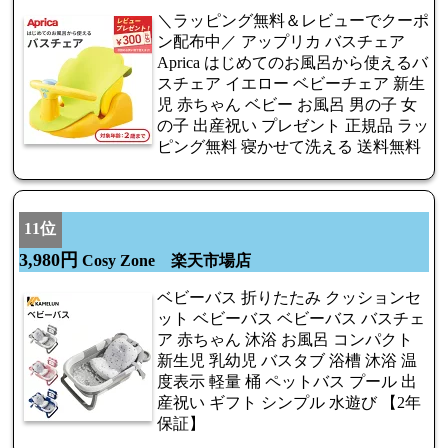
＼ラッピング無料＆レビューでクーポ
ン配布中／ アップリカ バスチェア
Aprica はじめてのお風呂から使えるバ
スチェア イエロー ベビーチェア 新生
児 赤ちゃん ベビー お風呂 男の子 女
の子 出産祝い プレゼント 正規品 ラッ
ピング無料 寝かせて洗える 送料無料
11位
3,980円
Cosy Zone 楽天市場店
ベビーバス 折りたたみ クッションセ
ット ベビーバス ベビーバス バスチェ
ア 赤ちゃん 沐浴 お風呂 コンパクト
新生児 乳幼児 バスタブ 浴槽 沐浴 温
度表示 軽量 桶 ペットバス プール 出
産祝い ギフト シンプル 水遊び 【2年
保証】