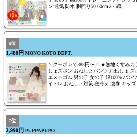
ン 通気 防水 胴回り50-60cm 2~5歳
6位
1,480円
MONO KOTO DEPT.
＼クーポンで888円〜／ ★無地くすみカ
しょズボン おねしょパンツ おねしょ ズボン
エストゴム 男の子 女の子 綿100% パン
イトレ おねしょ対策 寝冷え 腹巻 キッズ
7位
2,990円
PUPPAPUPO