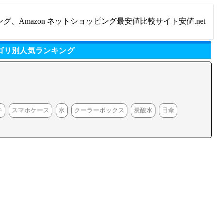
ング、Amazon ネットショッピング最安値比較サイト安値.net
ゴリ別人気ランキング
チ
スマホケース
水
クーラーボックス
炭酸水
日傘