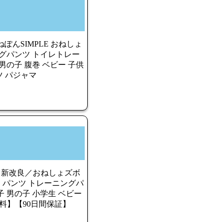
んSIMPLE おねしょ
ングパンツ トイレトレー
男の子 腹巻 ベビー 子供
ーツ パジャマ
＼新改良／おねしょズボ
ょ パンツ トレーニングパ
 男の子 小学生 ベビー
料無料】【90日間保証】