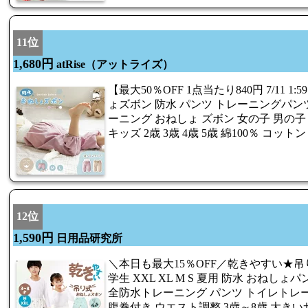
11位
1,680円
atRise（アットライズ）
【最大50％OFF 1点当たり840円 7/11 
ょズボン 防水 パンツ トレーニングパン
ーニング おねしょ ズボン 女の子 男の子 
キッズ 2歳 3歳 4歳 5歳 綿100％ コッ
12位
1,590円
日用品研究所
＼本日も最大15％OFF／乾きやすい★吊
学生 XXL XL M S 夏用 防水 おねしょパンツ 
全防水トレーニング パンツ トイレトレ
腹巻付き ウエスト調整 3歳～8歳 大きい