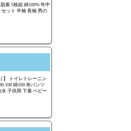
着 5枚組 綿100% 年中
 セット 半袖 長袖 男の
あり】 トイレトレーニン
 100 綿100 布パンツ
防水 子供用 下着 ベビー