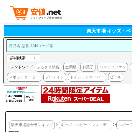
楽天市場 キッズ・
詳細検索
トレンドワード
ふるさと納税
空調服
お菓子
ハンディファン
スポットクーラー
プロテイン
トイレットペーパー
ビール
>
>
楽天市場総合ランキング
キッズ・ベビー・マタニティ
ベビー