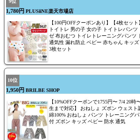
9位
1,780円
PLUSiiNE楽天市場店
【100円OFFクーポンあり】【4枚セッ
トイトレ 男の子 女の子 トイトレパンツ 
ゼ 布おむつ トイレトレーニングパンツ 
通気性 漏れ防止 ベビー 赤ちゃん キッズ 
3枚セット
10位
1,950円
BRILBE SHOP
【10%OFFクーポンで1755円〜 7/4 20時〜
生まで対応】 おねしょ ズボン ウェスト
綿100% おねしょ パンツ トレーニング
付 ズボン キッズ ベビー 防水 通気