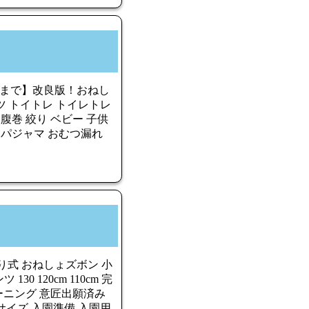
1:59まで】改良版！おねし
ツ トイトレ トイレトレ
腹巻 絞り ベビー 子供
トン パジャマ おむつ漏れ
り式 おねしょズボン 小
130 120cm 110cm 完
ーニング 意匠出願済み
サイズ 入園準備 入園用