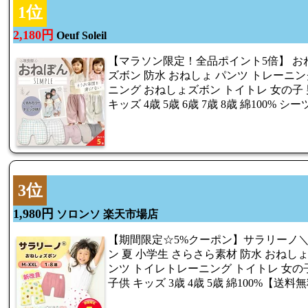
1位
2,180円
Oeuf Soleil
【マラソン限定！全品ポイント5倍】 おねぽ
ズボン 防水 おねしょ パンツ トレーニ
ニング おねしょズボン トイトレ 女の子 
キッズ 4歳 5歳 6歳 7歳 8歳 綿100% シ
3位
1,980円
ソロンソ 楽天市場店
【期間限定☆5%クーポン】サラリーノ
ン 夏 小学生 さらさら素材 防水 おねし
ンツ トイレトレーニング トイトレ 女の子
子供 キッズ 3歳 4歳 5歳 綿100%【送