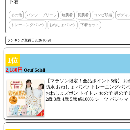
下着
その他
パンツ・ブリーフ
短肌着
長肌着
コンビ肌着
ボディ
トレーニングパンツ
おねしょパンツ
下着セット
ランキング取得日2026-06-28
1位
2,180円
Oeuf Soleil
【マラソン限定！全品ポイント5倍】 お
防水 おねしょ パンツ トレーニングパン
おねしょズボン トイトレ 女の子 男の子 
2歳 3歳 4歳 5歳 綿100% シーツ パジ