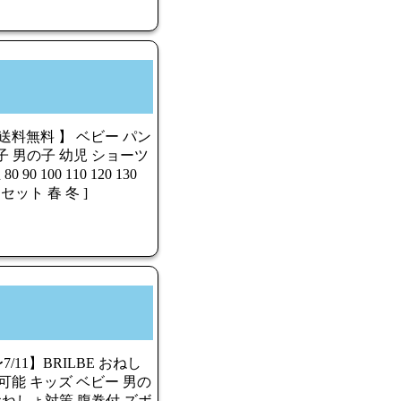
 送料無料 】 ベビー パン
女の子 男の子 幼児 ショーツ
 100 110 120 130
ット 春 冬 ]
7/11】BRILBE おねし
可能 キッズ ベビー 男の
おねしょ対策 腹巻付 ズボ