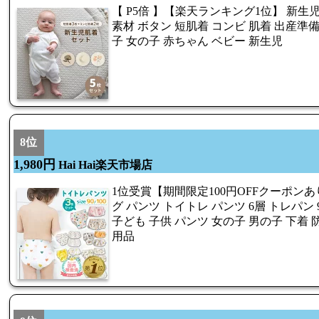
【 P5倍 】【楽天ランキング1位】 新生児肌
素材 ボタン 短肌着 コンビ 肌着 出産準備
子 女の子 赤ちゃん ベビー 新生児
8位
1,980円
Hai Hai楽天市場店
1位受賞【期間限定100円OFFクーポン
グ パンツ トイトレ パンツ 6層 トレパン 90
子ども 子供 パンツ 女の子 男の子 下着 
用品