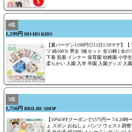
4位
1,199円
HO-HO KIDS
【夏バーゲン1199円◎11日1:59マデ】【
ツ 綿100％ 男女 3枚セット 全33柄 [ 
下着 肌着 インナー 保育園 幼稚園 小学生 80 90
柔らかい 入園 入学 卒園 入園グッズ 入園セ
5位
1,750円
BRILBE SHOP
【10%OFFクーポンで1575円〜 7/4 20時〜
ょ ズボン おねしょ パンツ ウェスト調整
子 女の子 綿100% トレーニングパンツ 