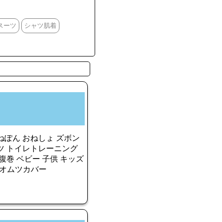
スーツ
シャツ肌着
ねぽん おねしょ ズボン
ツ トイレトレーニング
腹巻 ベビー 子供 キッズ
ャマ オムツカバー