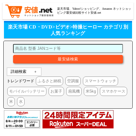
楽天市場、Yahoo!ショッピング、Amazon ネットショッ
ピング最安値比較サイト安値.net
楽天市場 CD・DVD>ビデオ>特撮ヒーロー カテゴリ別
人気ランキング
詳細検索
トレンドワード
ふるさと納税
空調服
スマートウォッチ
モバイルバッテリー
お菓子
扇風機
米5kg
スマホケース
米
水