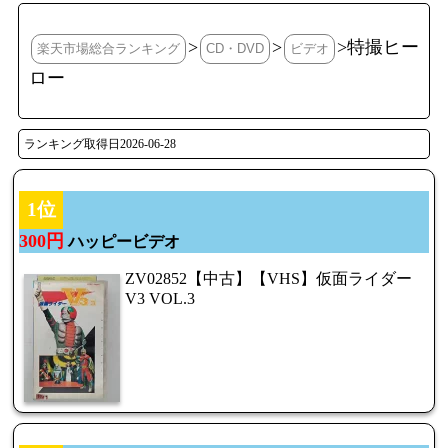
>
>
>特撮ヒー
楽天市場総合ランキング
CD・DVD
ビデオ
ロー
ランキング取得日2026-06-28
1位
300円
ハッピービデオ
ZV02852【中古】【VHS】仮面ライダー
V3 VOL.3