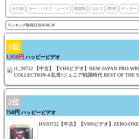
その他
カー・バイク・レース
格闘技
ゴルフ
野球
サッカー
ランキング取得日2026-06-28
1位
1,950円
ハッピービデオ
r1_59712 【中古】【VHSビデオ】NEW JAPAN PRO-WRE
COLLECTION-4 乱世!ジュニア戦国時代 BEST OF THE SUP
2位
750円
ハッピービデオ
HV03722【中古】【VHSビデオ】ZERO-ONE I