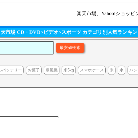
楽天市場、Yahoo!ショッピ
楽天市場 CD・DVD>ビデオ>スポーツ カテゴリ別人気ランキン
ルバッテリー
お菓子
扇風機
米5kg
スマホケース
米
水
ハン