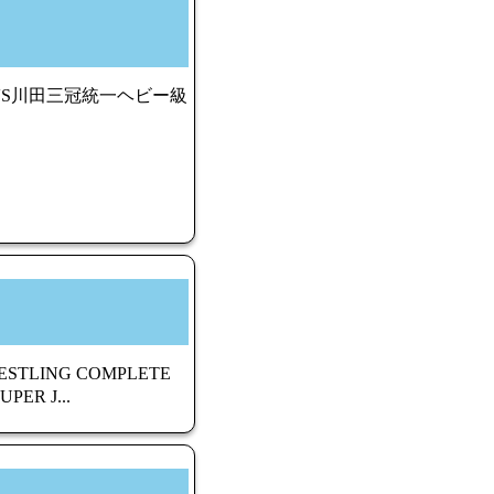
スVS川田三冠統一ヘビー級
STLING COMPLETE
ER J...