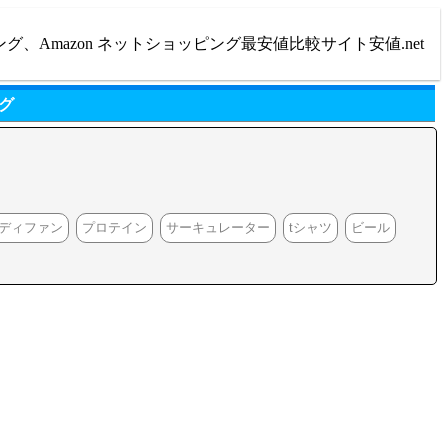
ング、Amazon ネットショッピング最安値比較サイト安値.net
グ
ディファン
プロテイン
サーキュレーター
tシャツ
ビール