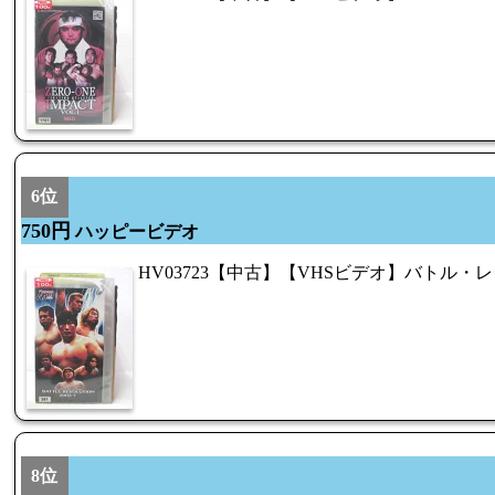
6位
750円
ハッピービデオ
HV03723【中古】【VHSビデオ】バトル・レ
8位