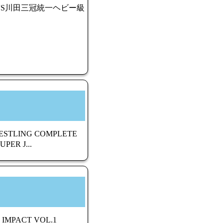
スVS川田三冠統一ヘビー級
STLING COMPLETE
ER J...
MPACT VOL.1