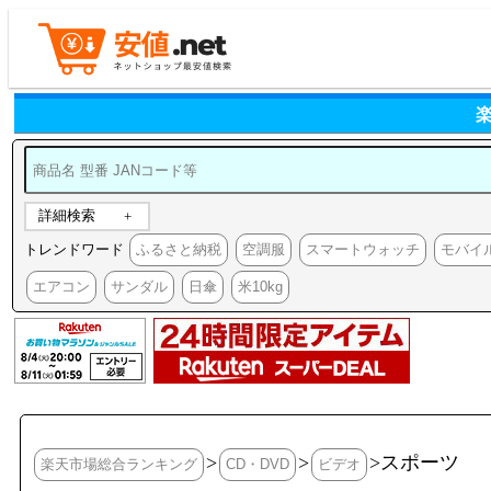
詳細検索
トレンドワード
ふるさと納税
空調服
スマートウォッチ
モバイ
エアコン
サンダル
日傘
米10kg
>
>
>スポーツ
楽天市場総合ランキング
CD・DVD
ビデオ