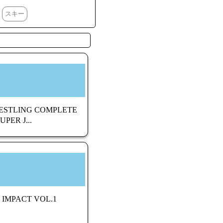
スキー
STLING COMPLETE
ER J...
MPACT VOL.1