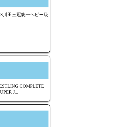
スVS川田三冠統一ヘビー級
STLING COMPLETE
ER J...