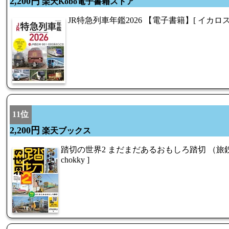
2,200円
楽天Kobo電子書籍ストア
JR特急列車年鑑2026 【電子書籍】[ イカロス
11位
2,200円
楽天ブックス
踏切の世界2 まだまだあるおもしろ踏切 （旅鉄BO
chokky ]