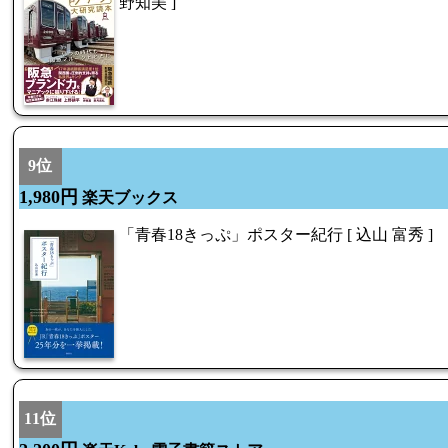
野知美 ]
9位
1,980円
楽天ブックス
「青春18きっぷ」ポスター紀行 [ 込山 富秀 ]
11位