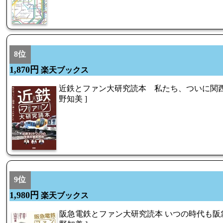
8位
1,870円
楽天ブックス
近鉄とファン大研究読本 私たち、ついに関西に
野知美 ]
9位
1,980円
楽天ブックス
阪急電鉄とファン大研究読本 いつの時代も阪急