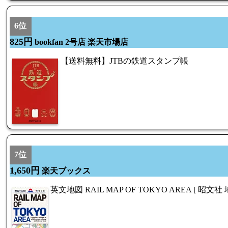
6位
825円
bookfan 2号店 楽天市場店
【送料無料】JTBの鉄道スタンプ帳
7位
1,650円
楽天ブックス
英文地図 RAIL MAP OF TOKYO AREA [ 昭文社