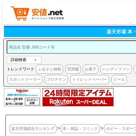
楽天市場 本
詳細検索
トレンドワード
ふるさと納税
空調服
お菓子
ハンディファン
スポットクーラー
プロテイン
トイレットペーパー
ビール
>
>
楽天市場総合ランキング
本・雑誌・コミック
ホビー・スポー