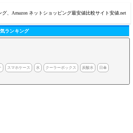
ング、Amazon ネットショッピング最安値比較サイト安値.net
人気ランキング
チ
スマホケース
水
クーラーボックス
炭酸水
日傘