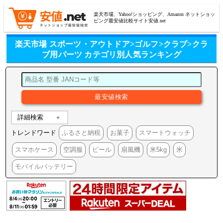
楽天市場、Yahoo!ショッピング、Amazon ネットショッ
ピング最安値比較サイト安値.net
楽天市場 スポーツ・アウトドア>ゴルフ>クラブ>クラ
ブ用パーツ カテゴリ別人気ランキング
詳細検索
トレンドワード
ふるさと納税
お菓子
スマートウォッチ
スマホケース
空調服
ビール
扇風機
米5kg
米
モバイルバッテリー