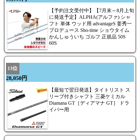
【予約注文受付中】【7月末～8月上旬
に発送予定】ALPHA(アルファ) シャ
フト 単体 ウッド用 advantageS 姜秀一
プロデュース Sho-time ショウタイム
かんしゅういち ゴルフ 正規品 50S
60S
13位
28,050円
【最短で翌日発送】タイトリスト ス
リーブ付きシャフト 三菱ケミカル
Diamana GT［ディアマナ GT］ ドラ
イバー用