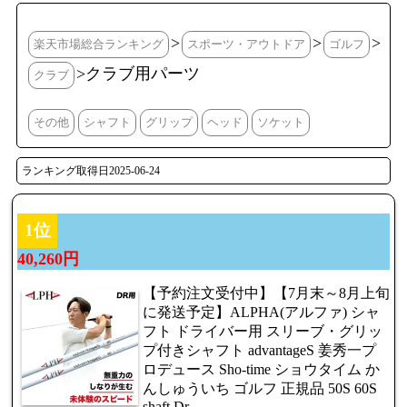
>
>
>
楽天市場総合ランキング
スポーツ・アウトドア
ゴルフ
>クラブ用パーツ
クラブ
その他
シャフト
グリップ
ヘッド
ソケット
ランキング取得日2025-06-24
1位
40,260円
【予約注文受付中】【7月末～8月上旬
に発送予定】ALPHA(アルファ) シャ
フト ドライバー用 スリーブ・グリッ
プ付きシャフト advantageS 姜秀一プ
ロデュース Sho-time ショウタイム か
んしゅういち ゴルフ 正規品 50S 60S
shaft Dr